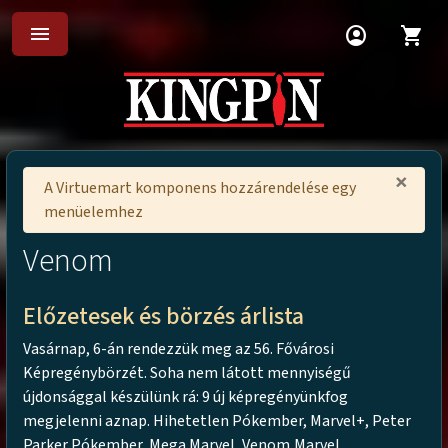
menu
account_circle
shopping_cart
×
A Virtuemart komponens hozzárendelése egy
menüelemhez
Venom
Előzetesek és börzés árlista
Vasárnap, 6-án rendezzük meg az 56. Fővárosi
Képregénybörzét. Soha nem látott mennyiségű
újdonsággal készülünk rá: 9 új képregényünkfog
megjelenni aznap. Hihetetlen Pókember, Marvel+, Peter
Parker Pókember, Mega Marvel, Venom,Marvel