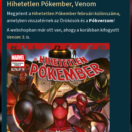
Hihetetlen Pókember, Venom
Megjelent a
Hihetetlen Pókember februári különszáma
,
amelyben visszatérnek az Örökösök és a
Pókverzum
!
A webshopban már ott van, ahogy a korábban kifogyott
Venom 3
. is.