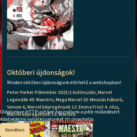
Októberi újdonságok!
Minden októberi újdonságunk elérhető a webshopban!
Peter Parker Pókember 2025/1 különszám
,
Marvel
Legendák 40: Maestro
,
Mega Marvel 20: Messiás háború
,
Venom 6
,
Marvel képregények 12: Emma Frost 4. rész
,
Oldalunkon HTTP-sütiket használunk a jobb működésért.
Marvel képregények 13: Warlock
.
Adatvédelmi nyilatkozatunkat
itt
olvashatja.
Rendben