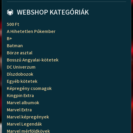
WEBSHOP KATEGÓRIÁK
500 Ft
A Hihetetlen Pókember
B+
Batman
Börze asztal
Bosszú Angyalai-kötetek
DC Univerzum
Díszdobozok
Egyéb kötetek
Képregény csomagok
Kingpin Extra
Marvel albumok
Marvel Extra
Marvel képregények
Marvel Legendák
Marvel mérföldkövek