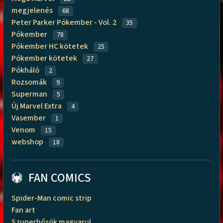
megjelenés
68
Peter Parker Pókember - Vol. 2
35
Pókember
78
Pókember HC kötetek
25
Pókember kötetek
27
Pókháló
2
Rozsomák
9
Superman
5
Új Marvel Extra
4
Vasember
1
Venom
15
webshop
18
FAN COMICS
Spider-Man comic strip
Fan art
Szuperhősök magyarul