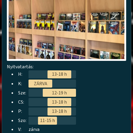
Nyitvatartás:
H:
13-18 h
K:
ZÁRVA
Sze:
12-19 h
CS:
13-18 h
P:
13-18 h
Szo:
11-15 h
V:
zárva