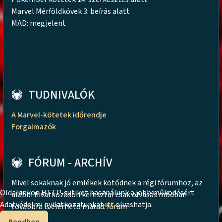
Marvel Mérföldkövek 3: beírás alatt
MAD: megjelent
TUDNIVALÓK
A Marvel-kötetek időrendje
Forgalmazók
FÓRUM - ARCHÍV
Mivel sokaknak jó emlékek kötődnek a régi fórumhoz, az
Oldalunkon HTTP-sütiket használunk a jobb működésért.
alábbi hivatkozáson keresztül csak olvasás módban
Adatvédelmi nyilatkozatunkat
itt
olvashatja.
továbbra is elérhető marad:
fórum