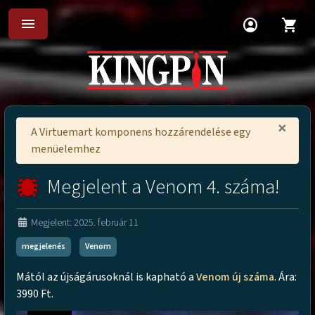
menu
account_circle
shopping_cart
×
A Virtuemart komponens hozzárendelése egy
menüelemhez
Megjelent a Venom 4. száma!
Megjelent: 2025. február 11
megjelenés
Venom
Mától az újságárusoknál is kapható a
Venom új száma
. Ára:
3990 Ft.