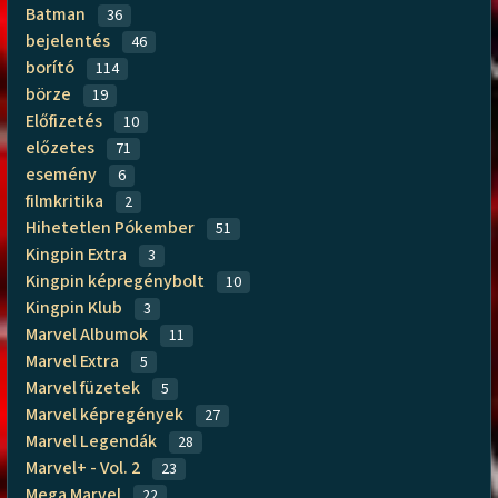
Batman
36
bejelentés
46
borító
114
börze
19
Előfizetés
10
előzetes
71
esemény
6
filmkritika
2
Hihetetlen Pókember
51
Kingpin Extra
3
Kingpin képregénybolt
10
Kingpin Klub
3
Marvel Albumok
11
Marvel Extra
5
Marvel füzetek
5
Marvel képregények
27
Marvel Legendák
28
Marvel+ - Vol. 2
23
Mega Marvel
22