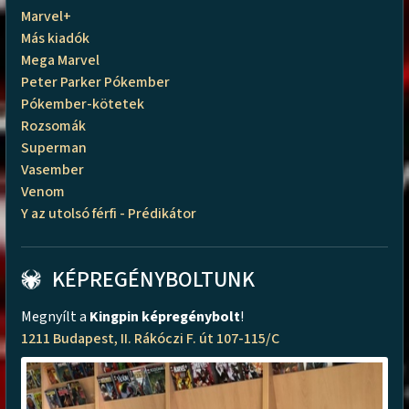
Marvel+
Más kiadók
Mega Marvel
Peter Parker Pókember
Pókember-kötetek
Rozsomák
Superman
Vasember
Venom
Y az utolsó férfi - Prédikátor
KÉPREGÉNYBOLTUNK
Megnyílt a
Kingpin képregénybolt
!
1211 Budapest, II. Rákóczi F. út 107-115/C