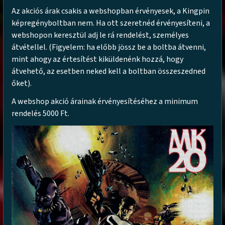
Az akciós árak csakis a webshopban érvényesek, a Kingpin
képregényboltban nem. Ha ott szeretnéd érvényesíteni, a
webshopon keresztül adj le rá rendelést, személyes
átvétellel. (Figyelem: ha előbb jössz be a boltba átvenni,
mint ahogy az értesítést kiküldenénk hozzá, hogy
átvehető, az esetben neked kell a boltban összeszedned
őket).
A webshop akció árainak érvényesítéséhez a minimum
rendelés 5000 Ft.