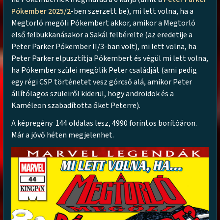
Pókember 2025/2
-ben szerzett be), mi lett volna, ha a
Megtorló megöli Pókembert akkor, amikor a Megtorló
első felbukkanásakor a Sakál felbérelte (az eredetije a
Peter Parker Pókember II/3-ban volt), mi lett volna, ha
Peter Parker elpusztítja Pókembert és végül mi lett volna,
ha Pókember szülei megölik Peter családját (ami pedig
egy régi CSP történetet vesz górcső alá, amikor Peter
állítólagos szüleiről kiderül, hogy androidok és a
Kaméleon szabadította őket Peterre).
A képregény 144 oldalas lesz, 4990 forintos borítóáron.
Már a jövő héten megjelenhet.