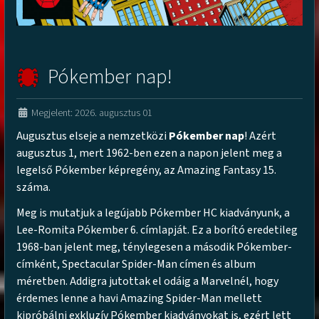
Pókember nap!
Megjelent: 2026. augusztus 01
Augusztus elseje a nemzetközi
Pókember nap
! Azért
augusztus 1, mert 1962-ben ezen a napon jelent meg a
legelső Pókember képregény, az Amazing Fantasy 15.
száma.
Meg is mutatjuk a legújabb Pókember HC kiadványunk, a
Lee-Romita Pókember 6. címlapját. Ez a borító eredetileg
1968-ban jelent meg, ténylegesen a második Pókember-
címként, Spectacular Spider-Man címen és album
méretben. Addigra jutottak el odáig a Marvelnél, hogy
érdemes lenne a havi Amazing Spider-Man mellett
kipróbálni exkluzív Pókember kiadványokat is, ezért lett