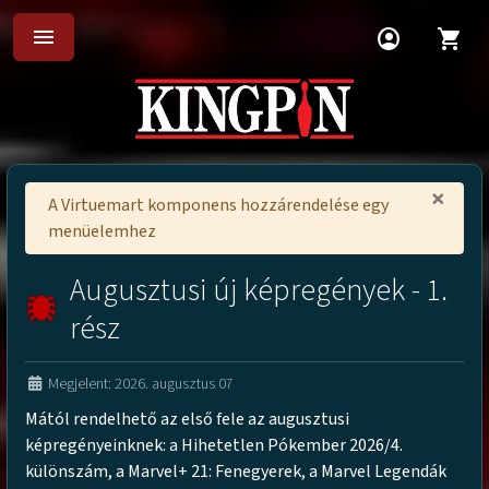
menu
account_circle
shopping_cart
×
A Virtuemart komponens hozzárendelése egy
menüelemhez
Augusztusi új képregények - 1.
rész
Megjelent: 2026. augusztus 07
Mától rendelhető az első fele az augusztusi
képregényeinknek: a Hihetetlen Pókember 2026/4.
különszám, a Marvel+ 21: Fenegyerek, a Marvel Legendák