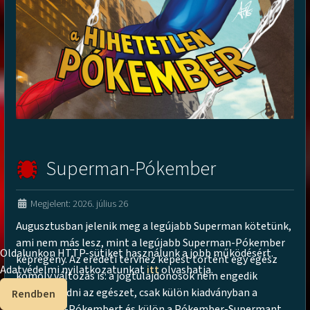
Superman-Pókember
Megjelent: 2026. július 26
Augusztusban jelenik meg a legújabb Superman kötetünk,
ami nem más lesz, mint a legújabb Superman-Pókember
Oldalunkon HTTP-sütiket használunk a jobb működésért.
képregény. Az eredeti tervhez képest történt egy egész
Adatvédelmi nyilatkozatunkat
itt
olvashatja.
komoly változás is: a jogtulajdonosok nem engedik
egyben kiadni az egészet, csak külön kiadványban a
Rendben
Superman-Pókembert és külön a Pókember-Supermant.