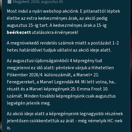
Megjelent: 2026. augusztus 05
Most indul a nyári webshop akciónk. E pillanattól léptek
életbe az extra kedvezményes árak, az akció pedig
augusztus 15-ig tart. A kedvezményes árak a 15-ig
beérkezett
utalásokra érvényesek!
A megnövekedő rendelés számok miatt a postázást 1-2
hetes határidővel tudjuk vállalni az akció ideje alatt.
Az augusztusi újdonságainkból 4 képregény tud
megjelenni ez idő alatt: péntekre várjuk a Hihetetlen
Pókember 2026/4. különszámát, a Marvel+ 21:
Fenegyereket, a Marvel Legendák 44: Mi lett volna, ha...
részét és a Marvel képregények 25: Emma Frost 10.
számát. Minden további képregényünk csak augusztus
legvégén jelenik meg.
Az akció ideje alatt a képregényeink legnagyobb részének
jelentősen csökkentettük az árát - még némelyik HC-nek
is.