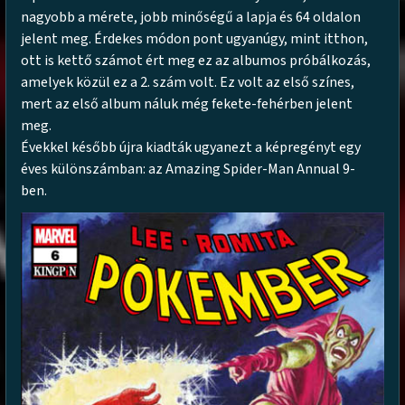
nagyobb a mérete, jobb minőségű a lapja és 64 oldalon
jelent meg. Érdekes módon pont ugyanúgy, mint itthon,
ott is kettő számot ért meg ez az albumos próbálkozás,
amelyek közül ez a 2. szám volt. Ez volt az első színes,
mert az első album náluk még fekete-fehérben jelent
meg.
Évekkel később újra kiadták ugyanezt a képregényt egy
éves különszámban: az Amazing Spider-Man Annual 9-
ben.