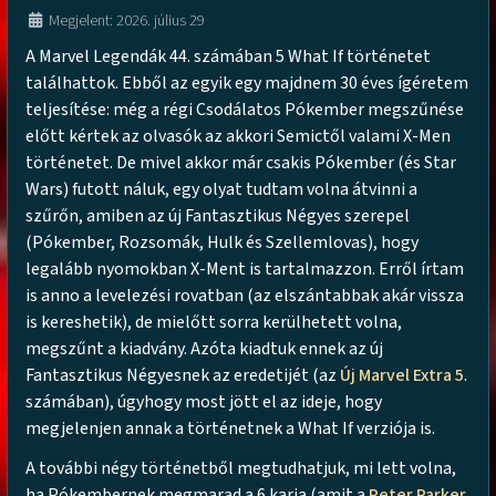
Megjelent: 2026. július 29
A Marvel Legendák 44. számában 5 What If történetet
találhattok. Ebből az egyik egy majdnem 30 éves ígéretem
teljesítése: még a régi Csodálatos Pókember megszűnése
előtt kértek az olvasók az akkori Semictől valami X-Men
történetet. De mivel akkor már csakis Pókember (és Star
Wars) futott náluk, egy olyat tudtam volna átvinni a
szűrőn, amiben az új Fantasztikus Négyes szerepel
(Pókember, Rozsomák, Hulk és Szellemlovas), hogy
legalább nyomokban X-Ment is tartalmazzon. Erről írtam
is anno a levelezési rovatban (az elszántabbak akár vissza
is kereshetik), de mielőtt sorra kerülhetett volna,
megszűnt a kiadvány. Azóta kiadtuk ennek az új
Fantasztikus Négyesnek az eredetijét (az
Új Marvel Extra 5
.
számában), úgyhogy most jött el az ideje, hogy
megjelenjen annak a történetnek a What If verziója is.
A további négy történetből megtudhatjuk, mi lett volna,
ha Pókembernek megmarad a 6 karja (amit a
Peter Parker