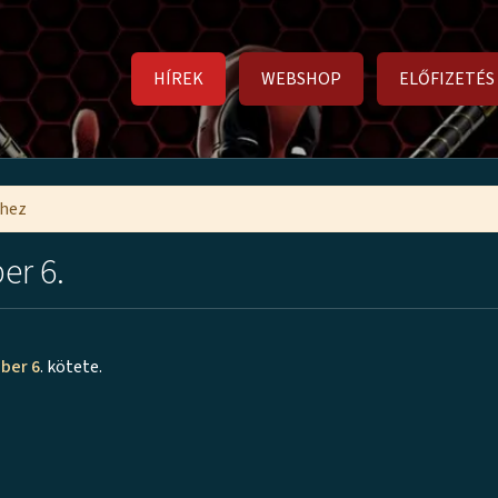
HÍREK
WEBSHOP
ELŐFIZETÉS
mhez
er 6.
ber 6
. kötete.