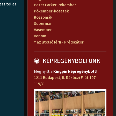
esz teljes
Peter Parker Pókember
Pókember-kötetek
Rozsomák
Superman
Vasember
Venom
Y az utolsó férfi - Prédikátor
KÉPREGÉNYBOLTUNK
Megnyílt a
Kingpin képregénybolt
!
1211 Budapest, II. Rákóczi F. út 107-
115/C