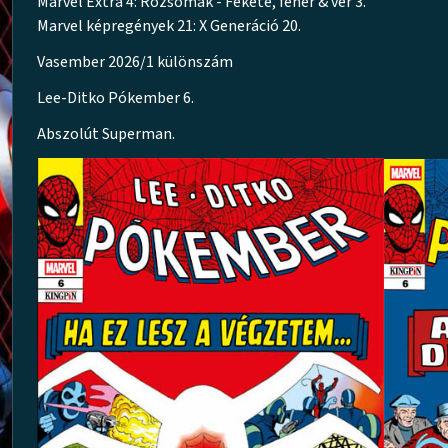
Marvel Extra 4: Rozsomák - Fekete, fehér & vér 3.
Marvel képregények 21: X Generáció 20.
Vasember 2026/1 különszám
Lee-Ditko Pókember 6.
Abszolút Superman.