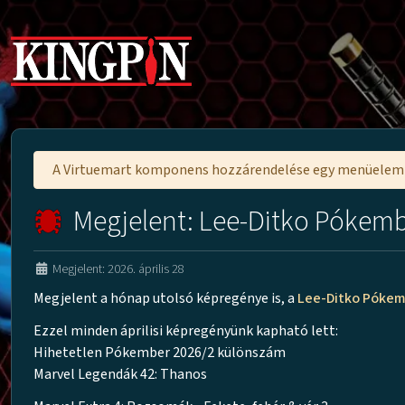
A Virtuemart komponens hozzárendelése egy menüele
Megjelent: Lee-Ditko Pókemb
Megjelent: 2026. április 28
Megjelent a hónap utolsó képregénye is, a
Lee-Ditko Pókem
Ezzel minden áprilisi képregényünk kapható lett:
Hihetetlen Pókember 2026/2 különszám
Marvel Legendák 42: Thanos