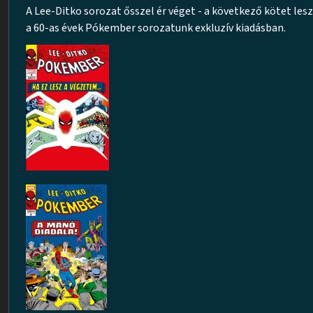
A Lee-Ditko sorozat ősszel ér véget - a következő kötet les
a 60-as évek Pókember sorozatunk exkluzív kiadásban.