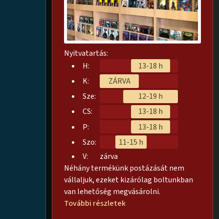
Nyitvatartás:
H:
13-18 h
K:
ZÁRVA
Sze:
12-19 h
CS:
13-18 h
P:
13-18 h
Szo:
11-15 h
V:
zárva
Néhány termékünk postázását nem
vállaljuk, ezeket kizárólag boltunkban
van lehetőség megvásárolni.
További részletek