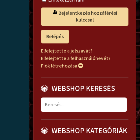
Emlékezzen rám
Bejelentkezés hozzáférési
kulccsal
Belépés
Elfelejtette a jelszavát?
Elfelejtette a felhasználónevét?
Fiók létrehozása
WEBSHOP KERESÉS
WEBSHOP KATEGÓRIÁK