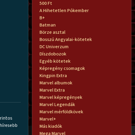
500 Ft
A Hihetetlen Pókember
B+
Batman
Börze asztal
Bosszú Angyalai-kötetek
DC Univerzum
Díszdobozok
Egyéb kötetek
Képregény csomagok
Kingpin Extra
Marvel albumok
Marvel Extra
Marvel képregények
Marvel Legendák
Marvel mérföldkövek
rintos
Marvel+
ghíresebb
Más kiadók
Mega Marvel