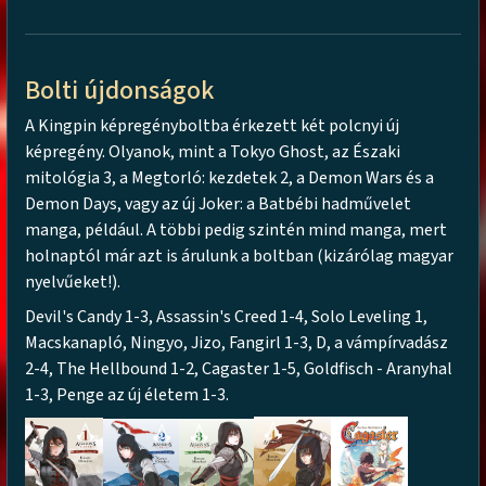
Bolti újdonságok
A Kingpin képregényboltba érkezett két polcnyi új
képregény. Olyanok, mint a Tokyo Ghost, az Északi
mitológia 3, a Megtorló: kezdetek 2, a Demon Wars és a
Demon Days, vagy az új Joker: a Batbébi hadművelet
manga, például. A többi pedig szintén mind manga, mert
holnaptól már azt is árulunk a boltban (kizárólag magyar
nyelvűeket!).
Devil's Candy 1-3, Assassin's Creed 1-4, Solo Leveling 1,
Macskanapló, Ningyo, Jizo, Fangirl 1-3, D, a vámpírvadász
2-4, The Hellbound 1-2, Cagaster 1-5, Goldfisch - Aranyhal
1-3, Penge az új életem 1-3.