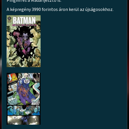
Pingvin és a Madárijesztő is.
A képregény 3990 forintos áron kerül az újságosokhoz.