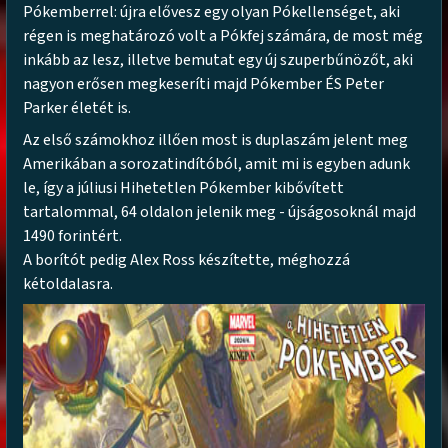
Pókemberrel: újra elővesz egy olyan Pókellenséget, aki
régen is meghatározó volt a Pókfej számára, de most még
inkább az lesz, illetve bemutat egy új szuperbűnözőt, aki
nagyon erősen megkeseríti majd Pókember ÉS Peter
Parker életét is.
Az első számokhoz illően most is duplaszám jelent meg
Amerikában a sorozatindítóból, amit mi is egyben adunk
le, így a júliusi Hihetetlen Pókember kibővített
tartalommal, 64 oldalon jelenik meg - újságosoknál majd
1490 forintért.
A borítót pedig Alex Ross készítette, méghozzá
kétoldalasra.