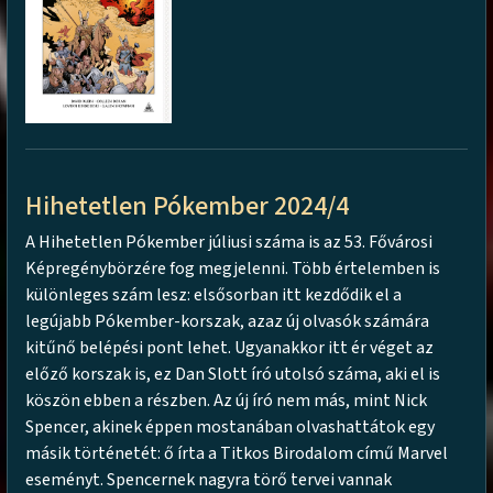
Hihetetlen Pókember 2024/4
A Hihetetlen Pókember júliusi száma is az 53. Fővárosi
Képregénybörzére fog megjelenni. Több értelemben is
különleges szám lesz: elsősorban itt kezdődik el a
legújabb Pókember-korszak, azaz új olvasók számára
kitűnő belépési pont lehet. Ugyanakkor itt ér véget az
előző korszak is, ez Dan Slott író utolsó száma, aki el is
köszön ebben a részben. Az új író nem más, mint Nick
Spencer, akinek éppen mostanában olvashattátok egy
másik történetét: ő írta a Titkos Birodalom című Marvel
eseményt. Spencernek nagyra törő tervei vannak