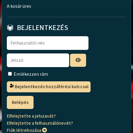
A kosár üres
BEJELENTKEZÉS
Emlékezzen rám
Bejelentkezés hozzáférési kulccsal
Belépés
Elfelejtette a jelszavát?
Elfelejtette a felhasználónevét?
Fiók létrehozása