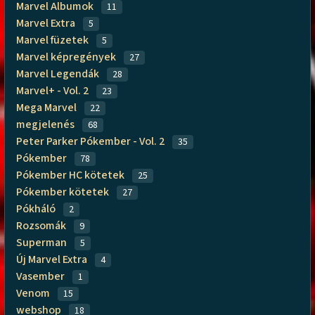
Marvel Albumok
11
Marvel Extra
5
Marvel füzetek
5
Marvel képregények
27
Marvel Legendák
28
Marvel+ - Vol. 2
23
Mega Marvel
22
megjelenés
68
Peter Parker Pókember - Vol. 2
35
Pókember
78
Pókember HC kötetek
25
Pókember kötetek
27
Pókháló
2
Rozsomák
9
Superman
5
Új Marvel Extra
4
Vasember
1
Venom
15
webshop
18