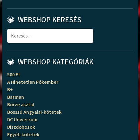
WEBSHOP KERESÉS
WEBSHOP KATEGÓRIÁK
500 Ft
A Hihetetlen Pókember
B+
Batman
Börze asztal
Bosszú Angyalai-kötetek
DC Univerzum
Díszdobozok
Egyéb kötetek