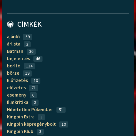
CÍMKÉK
ajánló
59
árlista
2
Batman
36
bejelentés
46
borító
114
börze
19
Előfizetés
10
előzetes
71
esemény
6
filmkritika
2
Hihetetlen Pókember
51
Kingpin Extra
3
Kingpin képregénybolt
10
Kingpin Klub
3