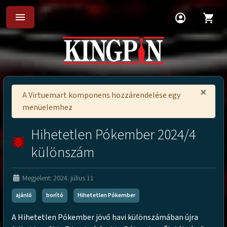
menu
account_circle
shopping_cart
×
A Virtuemart komponens hozzárendelése egy
menüelemhez
Hihetetlen Pókember 2024/4
különszám
Megjelent: 2024. július 11
ajánló
borító
Hihetetlen Pókember
A Hihetetlen Pókember jövő havi különszámában újra