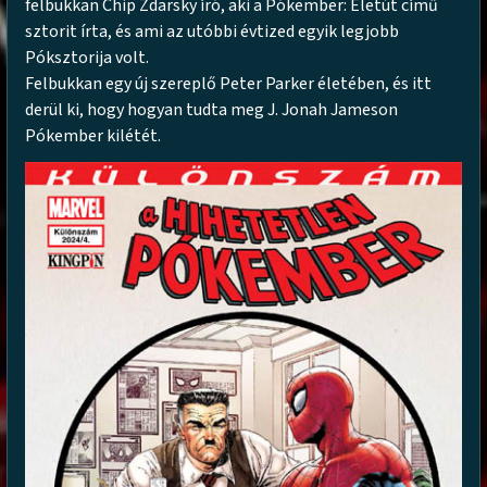
felbukkan Chip Zdarsky író, aki a Pókember: Életút című
sztorit írta, és ami az utóbbi évtized egyik legjobb
Póksztorija volt.
Felbukkan egy új szereplő Peter Parker életében, és itt
derül ki, hogy hogyan tudta meg J. Jonah Jameson
Pókember kilétét.