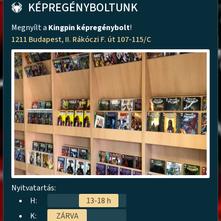
KÉPREGÉNYBOLTUNK
Megnyílt a
Kingpin képregénybolt
!
1211 Budapest, II. Rákóczi F. út 107-115/C
Nyitvatartás:
H:
13-18 h
K:
ZÁRVA