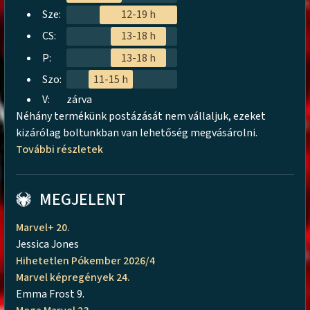
Sze:
12-19 h
CS:
13-18 h
P:
13-18 h
Szo:
11-15 h
V:
zárva
Néhány termékünk postázását nem vállaljuk, ezeket
kizárólag boltunkban van lehetőség megvásárolni.
További részletek
MEGJELENT
Marvel+ 20.
Jessica Jones
Hihetetlen Pókember 2026/4
Marvel képregények 24.
Emma Frost 9.