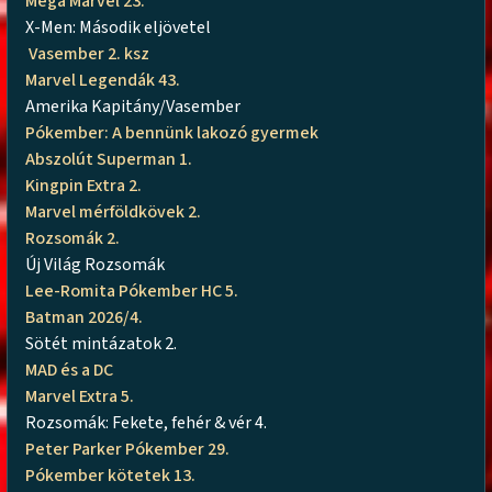
Mega Marvel 23.
X-Men: Második eljövetel
Vasember 2. ksz
Marvel Legendák 43.
Amerika Kapitány/Vasember
Pókember: A bennünk lakozó gyermek
Abszolút Superman 1.
Kingpin Extra 2.
Marvel mérföldkövek 2.
Rozsomák 2.
Új Világ Rozsomák
Lee-Romita Pókember HC 5.
Batman 2026/4.
Sötét mintázatok 2.
MAD és a DC
Marvel Extra 5.
Rozsomák: Fekete, fehér & vér 4.
Peter Parker Pókember 29.
Pókember kötetek 13.