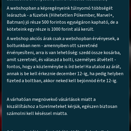
A webshopban a képregényeink túlnyomó többségét
leáraztuk - a füzetek (Hihetetlen Pókember, Marvel+,
Batman) jó része 500 forintos egységáron kapható, de a
köteteink egy része is 1000 forint alá került.
A webshop akciós árak csak a webshopban érvényesek, a
boltunkban nem - amennyiben ott szeretnéd
érvényesíteni, arra is van lehetőség: szedd össze kosárba,
amit szeretnél, és válaszd a bolti, személyes átvételt -
fontos, hogy a közleménybe is írd bele! Ha utalod az árát,
annak is be kell érkeznie december 12-ig, ha pedig helyben
fizeted a boltban, akkor neked kell bejönnöd érte 12-ig.
A várhatóan megnövekvő vásárlások miatt a
kiszállításhoz a türelmeteket kérjük, egészen biztosan
számolni kell késéssel miatta.