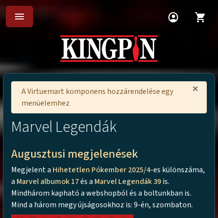
menu
account_circle
shopping_cart
×
A Virtuemart komponens hozzárendelése egy
menüelemhez
Marvel Legendák
Augusztusi megjelenések
Megjelent a
Hihetetlen Pókember 2025/4
-es különszáma,
a
Marvel albumok 17
és a
Marvel Legendák 39
is.
Mindhárom kapható a webshopból és a boltunkban is.
Mind a három megy újságosokhoz is: 9-én, szombaton.