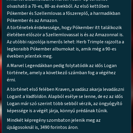
olvasható a 70-es, 80-as évekből. Az első kettőben
Pókember és Szellemlovas a főszereplő, a harmadikban
Pókember és az Amazon.
A történetek érdekessége, hogy Pókember itt találkozik
életében először a Szellemlovassal is és az Amazonnal is.
Az utóbbi rajzolója ismerős lehet: Herb Trimple rajzolta a
legkoraibb Pókember albumokat is, amik még a 90-es
években jelentek meg.
A Marvel Legendákban pedig folytatódik az idős Logan
története, amely a következő számban fog a végéhez
érni.
A történet első felében Kraven, a vadász akarja levadászni
Logant a Vadföldön. Alapból esélye se lenne, de ez az idős
Logan már szó szerint több sebből vérzik, az öngyógyító
képessége is a végét járja, könnyű prédának tűnik.
Mindkét képregény szombaton jelenik meg az
újságosoknál is, 3490 forintos áron.