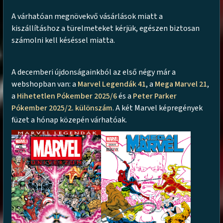
A várhatóan megnövekvő vásárlások miatt a
kiszállításhoz a türelmeteket kérjük, egészen biztosan
számolni kell késéssel miatta.
A decemberi újdonságainkból az első négy már a
webshopban van: a
Marvel Legendák 41
, a
Mega Marvel 21
,
a
Hihetetlen Pókember 2025/6
és a
Peter Parker
Pókember 2025/2. különszám
. A két Marvel képregények
füzet a hónap közepén várhatóak.