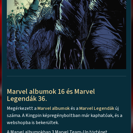
Marvel albumok 16 és Marvel
Legendák 36.
Megérkezett a
Marvel albumok
és a
Marvel Legendák
új
száma. A Kingpin képregényboltban már kaphatóak, és a
webshopba is bekerültek.
A Marvel albumokban 3 Marvel Team-Up történet