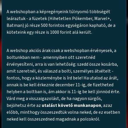
A webshopban a képregényeink túlnyomó többségét
leáraztuk - a füzetek (Hihetetlen Pókember, Marvel+,
Batman) jó része 500 forintos egységáron kapható, de a
köteteink egy része is 1000 forint alá került.
A webshop akciós árak csak a webshopban érvényesek, a
boltunkban nem - amennyiben ott szeretnéd
érvényesíteni, arra is van lehetőség: szedd össze kosárba,
amit szeretnél, és válaszd a bolti, személyes átvételt -
fontos, hogy a közleménybe is írd bele! Ha utalod az árát,
annak is be kell érkeznie december 11-ig, de fizetheted
helyben a boltban is, ám akkor is 11-ig be kell jönnöd érte.
Várd meg a visszaigazolást, de ha nagyon sürgős,
bejöhetsz érte az
utalást követő munkanapon
, azaz
előbb, minthogy összeszedtük volna neked, de ez esetben
neked kell összeszedned magadnak a polcokról.