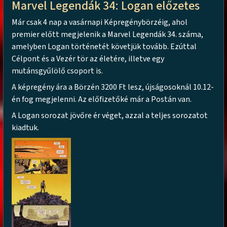
Marvel Legendák 34: Logan előzetes
Már csak 4 nap a vasárnapi Képregénybörzéig, ahol
premier előtt megjelenik a Marvel Legendák 34. száma,
amelyben Logan történetét követjük tovább. Ezúttal
Célpont és a Vezér tör az életére, illetve egy
mutánsgyűlölő csoport is.
A képregény ára a Börzén 3200 Ft lesz, újságosoknál 10.12-
én fog megjelenni. Az előfizetőké már a Postán van.
A Logan sorozat jövőre ér véget, azzal a teljes sorozatot
kiadtuk.