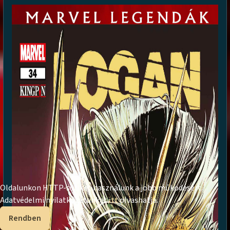
Oldalunkon HTTP-sütiket használunk a jobb működésért.
Adatvédelmi nyilatkozatunkat
itt
olvashatja.
Rendben