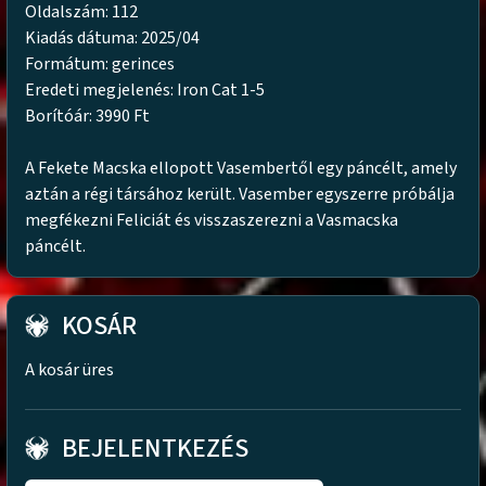
Oldalszám: 112
Kiadás dátuma: 2025/04
Formátum: gerinces
Eredeti megjelenés: Iron Cat 1-5
Borítóár: 3990 Ft
A Fekete Macska ellopott Vasembertől egy páncélt, amely
aztán a régi társához került. Vasember egyszerre próbálja
megfékezni Feliciát és visszaszerezni a Vasmacska
páncélt.
KOSÁR
A kosár üres
BEJELENTKEZÉS