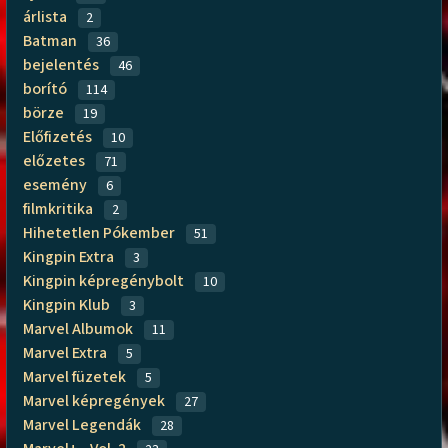
árlista
2
Batman
36
bejelentés
46
borító
114
börze
19
Előfizetés
10
előzetes
71
esemény
6
filmkritika
2
Hihetetlen Pókember
51
Kingpin Extra
3
Kingpin képregénybolt
10
Kingpin Klub
3
Marvel Albumok
11
Marvel Extra
5
Marvel füzetek
5
Marvel képregények
27
Marvel Legendák
28