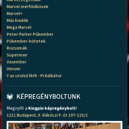
Marvel mérföldkövek
Marvel+
Más kiadók
Mega Marvel
Peter Parker Pókember
Pókember-kötetek
Rozsomák
Superman
Vasember
Venom
Y az utolsó férfi - Prédikátor
KÉPREGÉNYBOLTUNK
Megnyílt a
Kingpin képregénybolt
!
1211 Budapest, II. Rákóczi F. út 107-115/C