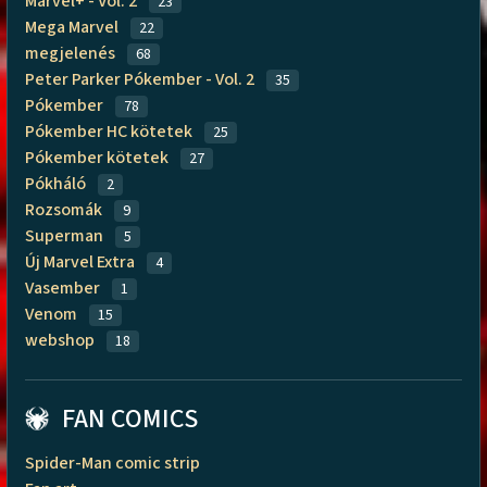
Marvel+ - Vol. 2
23
Mega Marvel
22
megjelenés
68
Peter Parker Pókember - Vol. 2
35
Pókember
78
Pókember HC kötetek
25
Pókember kötetek
27
Pókháló
2
Rozsomák
9
Superman
5
Új Marvel Extra
4
Vasember
1
Venom
15
webshop
18
FAN COMICS
Spider-Man comic strip