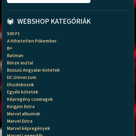
WEBSHOP KATEGÓRIÁK
500 Ft
A Hihetetlen Pókember
B+
Batman
Börze asztal
Bosszú Angyalai-kötetek
DC Univerzum
Díszdobozok
Egyéb kötetek
Képregény csomagok
Kingpin Extra
Marvel albumok
Marvel Extra
Marvel képregények
Marvel Legendák