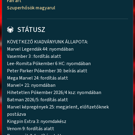
Fan art
Szuperhősök magyarul
STÁTUSZ
KÖVETKEZŐ KIADVÁNYUNK ÁLLAPOTA:
Marvel Legendák 44: nyomdában
Vasember 3 : fordítás alatt
Lee-Romita Pókember 6 HC: nyomdában
Peter Parker Pókember 30: beírás alatt
Mega Marvel 24: fordítás alatt
Marvel+ 21: nyomdában
Hihetetlen Pókember 2026/4 ksz: nyomdában
Batman 2026/5: fordítás alatt
Marvel képregények 25: megjelent, előfizetőknek
postázva
Kingpin Extra 3: nyomdakész
Venom 9: fordítás alatt