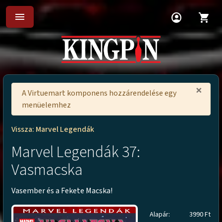
menu
account_circle
shopping_cart
×
A Virtuemart komponens hozzárendelése egy
menüelemhez
Vissza: Marvel Legendák
Marvel Legendák 37:
Vasmacska
Vasember és a Fekete Macska!
Alapár:
3990 Ft