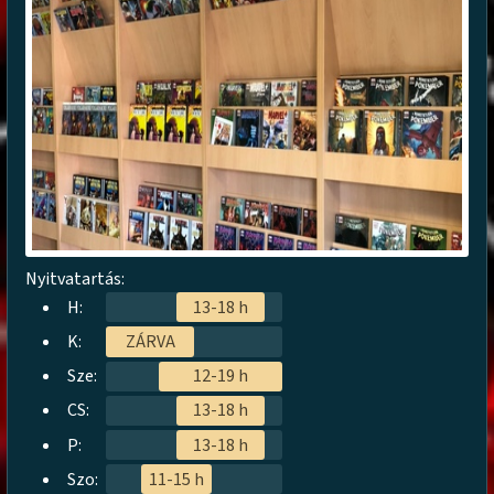
Nyitvatartás:
H:
13-18 h
K:
ZÁRVA
Sze:
12-19 h
CS:
13-18 h
P:
13-18 h
Szo:
11-15 h