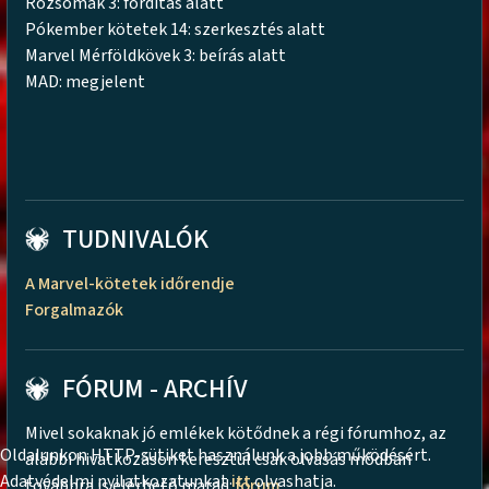
Rozsomák 3: fordítás alatt
Pókember kötetek 14: szerkesztés alatt
Marvel Mérföldkövek 3: beírás alatt
MAD: megjelent
TUDNIVALÓK
A Marvel-kötetek időrendje
Forgalmazók
FÓRUM - ARCHÍV
Mivel sokaknak jó emlékek kötődnek a régi fórumhoz, az
Oldalunkon HTTP-sütiket használunk a jobb működésért.
alábbi hivatkozáson keresztül csak olvasás módban
Adatvédelmi nyilatkozatunkat
itt
olvashatja.
továbbra is elérhető marad:
fórum