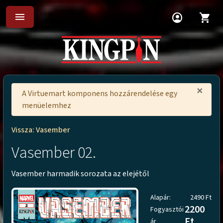
menu
account_circle
shopping_cart
×
A Virtuemart komponens hozzárendelése egy
menüelemhez
Vissza: Vasember
Vasember 02.
Vasember harmadik sorozata az elejétől
Alapár:
2490 Ft
2200
Fogyasztói
Ft
ár