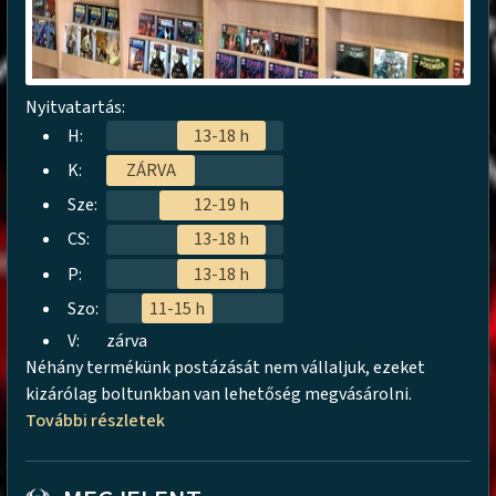
Nyitvatartás:
H:
13-18 h
K:
ZÁRVA
Sze:
12-19 h
CS:
13-18 h
P:
13-18 h
Szo:
11-15 h
V:
zárva
Néhány termékünk postázását nem vállaljuk, ezeket
kizárólag boltunkban van lehetőség megvásárolni.
További részletek