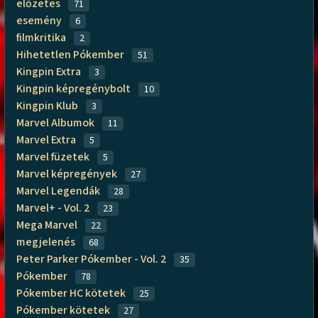
előzetes
71
esemény
6
filmkritika
2
Hihetetlen Pókember
51
Kingpin Extra
3
Kingpin képregénybolt
10
Kingpin Klub
3
Marvel Albumok
11
Marvel Extra
5
Marvel füzetek
5
Marvel képregények
27
Marvel Legendák
28
Marvel+ - Vol. 2
23
Mega Marvel
22
megjelenés
68
Peter Parker Pókember - Vol. 2
35
Pókember
78
Pókember HC kötetek
25
Pókember kötetek
27