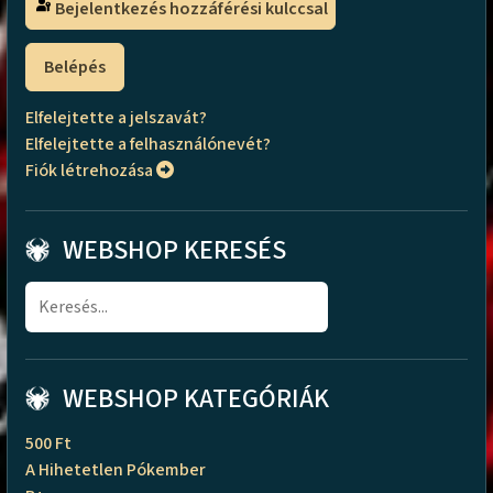
Bejelentkezés hozzáférési kulccsal
Belépés
Elfelejtette a jelszavát?
Elfelejtette a felhasználónevét?
Fiók létrehozása
WEBSHOP KERESÉS
WEBSHOP KATEGÓRIÁK
500 Ft
A Hihetetlen Pókember