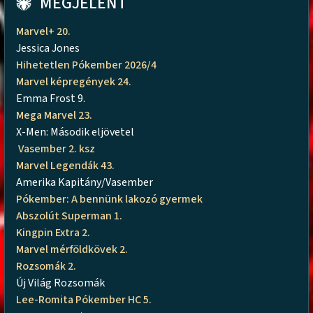
MEGJELENT
Marvel+ 20.
Jessica Jones
Hihetetlen Pókember 2026/4
Marvel képregények 24.
Emma Frost 9.
Mega Marvel 23.
X-Men: Második eljövetel
Vasember 2. ksz
Marvel Legendák 43.
Amerika Kapitány/Vasember
Pókember: A bennünk lakozó gyermek
Abszolút Superman 1.
Kingpin Extra 2.
Marvel mérföldkövek 2.
Rozsomák 2.
Új Világ Rozsomák
Lee-Romita Pókember HC 5.