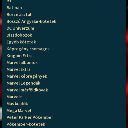
B+
Batman
Börze asztal
Bosszú Angyalai-kötetek
DC Univerzum
Díszdobozok
Egyéb kötetek
Képregény csomagok
Kingpin Extra
Marvel albumok
Marvel Extra
Marvel képregények
Marvel Legendák
Marvel mérföldkövek
Marvel+
Más kiadók
Mega Marvel
Peter Parker Pókember
Pókember-kötetek