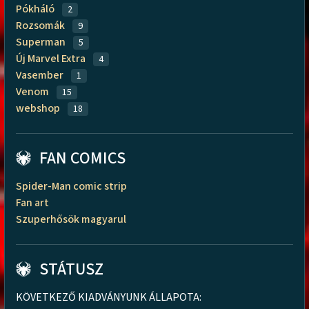
Pókháló
2
Rozsomák
9
Superman
5
Új Marvel Extra
4
Vasember
1
Venom
15
webshop
18
FAN COMICS
Spider-Man comic strip
Fan art
Szuperhősök magyarul
STÁTUSZ
KÖVETKEZŐ KIADVÁNYUNK ÁLLAPOTA: