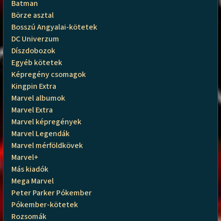
Batman
Börze asztal
Bosszú Angyalai-kötetek
DC Univerzum
Díszdobozok
Egyéb kötetek
Képregény csomagok
Kingpin Extra
Marvel albumok
Marvel Extra
Marvel képregények
Marvel Legendák
Marvel mérföldkövek
Marvel+
Más kiadók
Mega Marvel
Peter Parker Pókember
Pókember-kötetek
Rozsomák