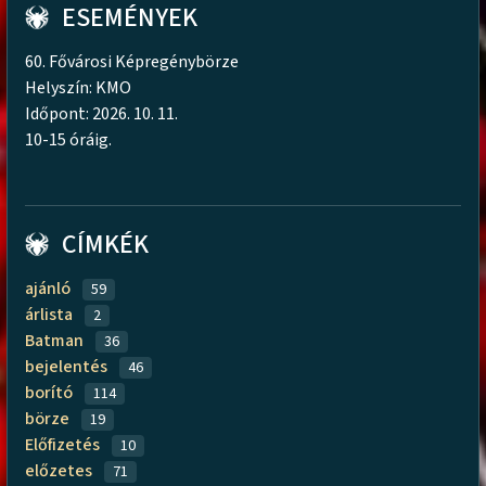
ESEMÉNYEK
60. Fővárosi Képregénybörze
Helyszín: KMO
Időpont: 2026. 10. 11.
10-15 óráig.
CÍMKÉK
ajánló
59
árlista
2
Batman
36
bejelentés
46
borító
114
börze
19
Előfizetés
10
előzetes
71