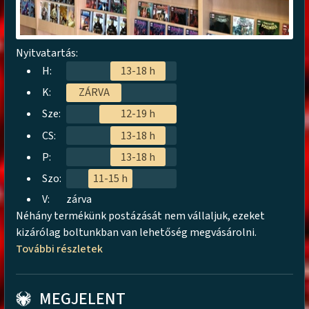
Nyitvatartás:
H:
13-18 h
K:
ZÁRVA
Sze:
12-19 h
CS:
13-18 h
P:
13-18 h
Szo:
11-15 h
V:
zárva
Néhány termékünk postázását nem vállaljuk, ezeket
kizárólag boltunkban van lehetőség megvásárolni.
További részletek
MEGJELENT