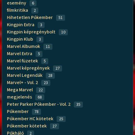
esemény
6
filmkritika
2
Hihetetlen Pókember
51
Kingpin Extra
3
Kingpin képregénybolt
10
Kingpin Klub
3
Marvel Albumok
11
Marvel Extra
5
Marvel füzetek
5
Marvel képregények
27
Marvel Legendák
28
Marvel+ - Vol. 2
23
Mega Marvel
22
megjelenés
68
Peter Parker Pókember - Vol. 2
35
Pókember
78
Pókember HC kötetek
25
Pókember kötetek
27
Pókháló
2