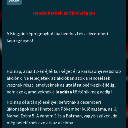
Venom
Rendelhetőek az újdonságok!
A Kingpin képregényboltba beérkeztek a decemberi
képregények!
Holnap, azaz 12-én éjfélkor véget ér a karácsonyi webshop
akciónk. Ne feledjétek: az akcióban azok a rendelések
vesznek részt, amelyeknek az
utalása
beérkezik éjfélig,
nem azok, amelyeknek a
leadása
történik meg addig!
Holnap délután jó eséllyel befutnak a decemberi
újdonságok is: a Hihetetlen Pókember különszáma, az Új
Marvel Extra 5, A Venom 3 és a Batman, vagyis szűken, de
még beleférnek azok is az akcióba.