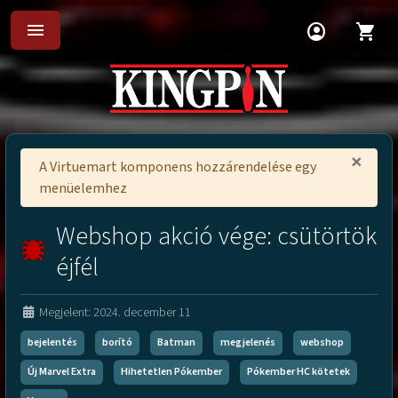
menu
account_circle
shopping_cart
×
A Virtuemart komponens hozzárendelése egy
menüelemhez
Webshop akció vége: csütörtök
éjfél
Megjelent: 2024. december 11
bejelentés
borító
Batman
megjelenés
webshop
Új Marvel Extra
Hihetetlen Pókember
Pókember HC kötetek