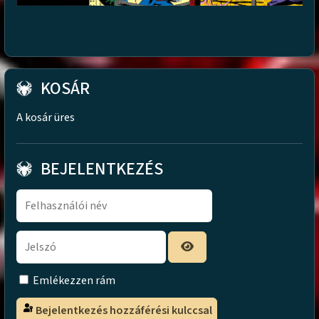
KOSÁR
A kosár üres
BEJELENTKEZÉS
Emlékezzen rám
Bejelentkezés hozzáférési kulccsal