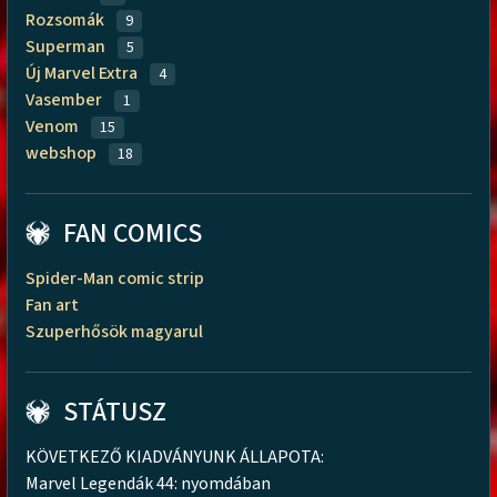
Rozsomák
9
Superman
5
Új Marvel Extra
4
Vasember
1
Venom
15
webshop
18
FAN COMICS
Spider-Man comic strip
Fan art
Szuperhősök magyarul
STÁTUSZ
KÖVETKEZŐ KIADVÁNYUNK ÁLLAPOTA:
Marvel Legendák 44: nyomdában