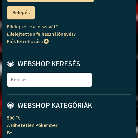
Belépés
Elfelejtette a jelszavát?
Elfelejtette a felhasználónevét?
Fiók létrehozása
WEBSHOP KERESÉS
WEBSHOP KATEGÓRIÁK
500 Ft
A Hihetetlen Pókember
B+