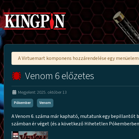
A Virtuemart komponens hozzárendelése egy menüele
Venom 6 előzetes
Megjelent: 2025. október 13
Pókember
Venom
A Venom 6. száma már kapható, mutatunk egy bepillantót be
számban ér véget (és a következő Hihetetlen Pókemberben i