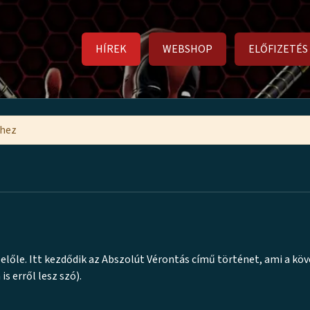
HÍREK
WEBSHOP
ELŐFIZETÉS
mhez
lőle. Itt kezdődik az Abszolút Vérontás című történet, ami a kö
s erről lesz szó).