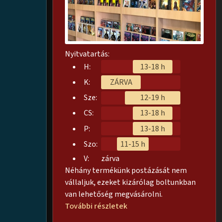
Nyitvatartás:
H:
13-18 h
K:
ZÁRVA
Sze:
12-19 h
CS:
13-18 h
P:
13-18 h
Szo:
11-15 h
V:
zárva
Néhány termékünk postázását nem
vállaljuk, ezeket kizárólag boltunkban
van lehetőség megvásárolni.
További részletek