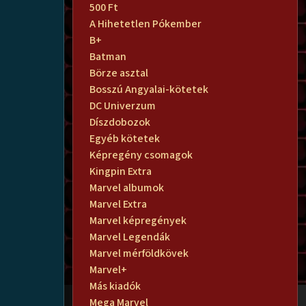
500 Ft
A Hihetetlen Pókember
B+
Batman
Börze asztal
Bosszú Angyalai-kötetek
DC Univerzum
Díszdobozok
Egyéb kötetek
Képregény csomagok
Kingpin Extra
Marvel albumok
Marvel Extra
Marvel képregények
Marvel Legendák
Marvel mérföldkövek
Marvel+
Más kiadók
Mega Marvel