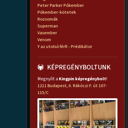
Peter Parker Pókember
Pókember-kötetek
Rozsomák
Superman
Vasember
Venom
Y az utolsó férfi - Prédikátor
KÉPREGÉNYBOLTUNK
Megnyílt a
Kingpin képregénybolt
!
1211 Budapest, II. Rákóczi F. út 107-
115/C