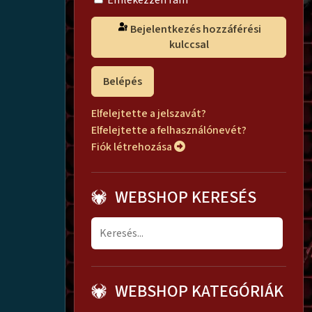
Emlékezzen rám
Bejelentkezés hozzáférési
kulccsal
Belépés
Elfelejtette a jelszavát?
Elfelejtette a felhasználónevét?
Fiók létrehozása
WEBSHOP KERESÉS
WEBSHOP KATEGÓRIÁK