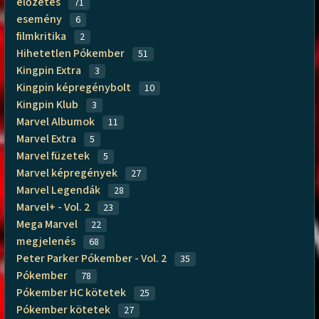
előzetes
71
esemény
6
filmkritika
2
Hihetetlen Pókember
51
Kingpin Extra
3
Kingpin képregénybolt
10
Kingpin Klub
3
Marvel Albumok
11
Marvel Extra
5
Marvel füzetek
5
Marvel képregények
27
Marvel Legendák
28
Marvel+ - Vol. 2
23
Mega Marvel
22
megjelenés
68
Peter Parker Pókember - Vol. 2
35
Pókember
78
Pókember HC kötetek
25
Pókember kötetek
27