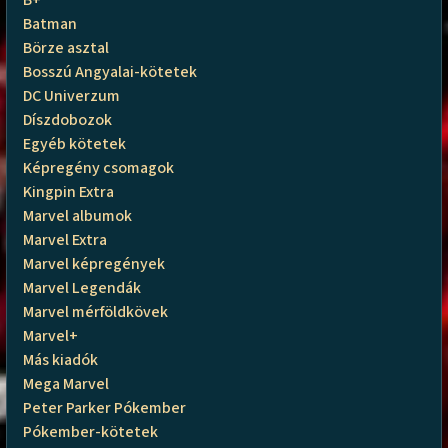
B+
Batman
Börze asztal
Bosszú Angyalai-kötetek
DC Univerzum
Díszdobozok
Egyéb kötetek
Képregény csomagok
Kingpin Extra
Marvel albumok
Marvel Extra
Marvel képregények
Marvel Legendák
Marvel mérföldkövek
Marvel+
Más kiadók
Mega Marvel
Peter Parker Pókember
Pókember-kötetek