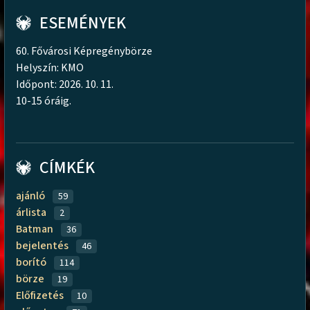
ESEMÉNYEK
60. Fővárosi Képregénybörze
Helyszín: KMO
Időpont: 2026. 10. 11.
10-15 óráig.
CÍMKÉK
ajánló
59
árlista
2
Batman
36
bejelentés
46
borító
114
börze
19
Előfizetés
10