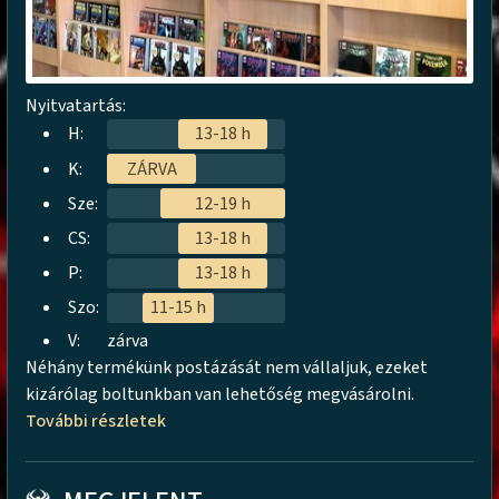
Nyitvatartás:
H:
13-18 h
K:
ZÁRVA
Sze:
12-19 h
CS:
13-18 h
P:
13-18 h
Szo:
11-15 h
V:
zárva
Néhány termékünk postázását nem vállaljuk, ezeket
kizárólag boltunkban van lehetőség megvásárolni.
További részletek