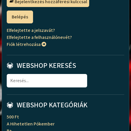
Bejelentkezés hozzáférési kulccsal
Belépés
Elfelejtette a jelszavát?
Elfelejtette a felhasználónevét?
Fiók létrehozása
WEBSHOP KERESÉS
WEBSHOP KATEGÓRIÁK
500 Ft
A Hihetetlen Pókember