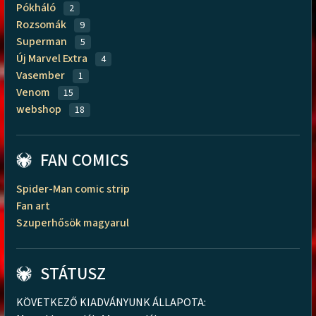
Pókháló
2
Rozsomák
9
Superman
5
Új Marvel Extra
4
Vasember
1
Venom
15
webshop
18
FAN COMICS
Spider-Man comic strip
Fan art
Szuperhősök magyarul
STÁTUSZ
KÖVETKEZŐ KIADVÁNYUNK ÁLLAPOTA: