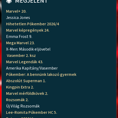
MEGJELENT
Marvel+ 20.
Jessica Jones
Hihetetlen Pókember 2026/4
Marvel képregények 24.
Emma Frost 9.
Mega Marvel 23.
X-Men: Második eljövetel
Vasember 2. ksz
Marvel Legendák 43.
Amerika Kapitány/Vasember
Pókember: A bennünk lakozó gyermek
Abszolút Superman 1.
Kingpin Extra 2.
Marvel mérföldkövek 2.
Rozsomák 2.
Új Világ Rozsomák
Lee-Romita Pókember HC 5.