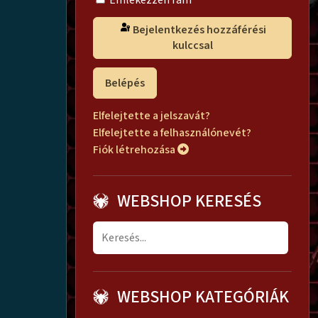
Emlékezzen rám
Bejelentkezés hozzáférési
kulccsal
Belépés
Elfelejtette a jelszavát?
Elfelejtette a felhasználónevét?
Fiók létrehozása
WEBSHOP KERESÉS
WEBSHOP KATEGÓRIÁK