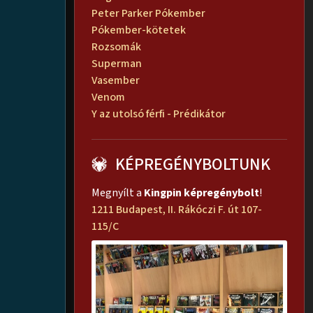
Peter Parker Pókember
Pókember-kötetek
Rozsomák
Superman
Vasember
Venom
Y az utolsó férfi - Prédikátor
KÉPREGÉNYBOLTUNK
Megnyílt a
Kingpin képregénybolt
!
1211 Budapest, II. Rákóczi F. út 107-
115/C