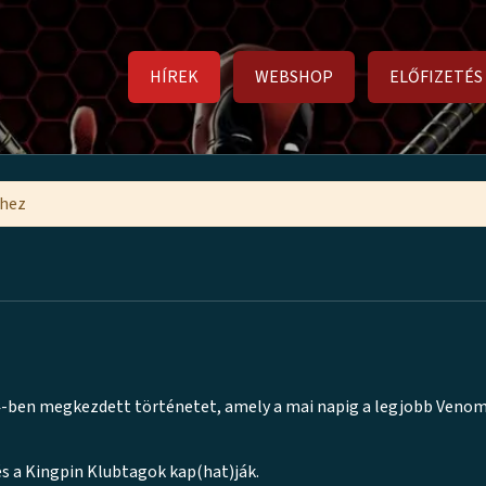
HÍREK
WEBSHOP
ELŐFIZETÉS
mhez
a 4-ben megkezdett történetet, amely a mai napig a legjobb Veno
 és a Kingpin Klubtagok kap(hat)ják.