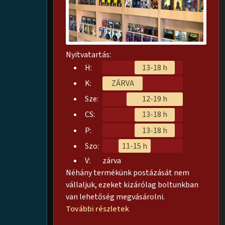
Nyitvatartás:
H:
13-18 h
K:
ZÁRVA
Sze:
12-19 h
CS:
13-18 h
P:
13-18 h
Szo:
11-15 h
V:
zárva
Néhány termékünk postázását nem
vállaljuk, ezeket kizárólag boltunkban
van lehetőség megvásárolni.
További részletek