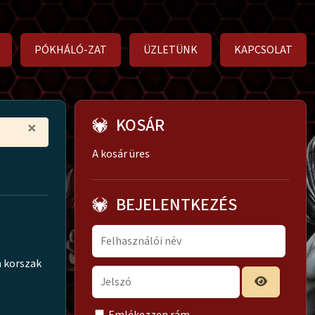
PÓKHÁLÓ-ZAT
ÜZLETÜNK
KAPCSOLAT
KOSÁR
×
A kosár üres
BEJELENTKEZÉS
m korszak