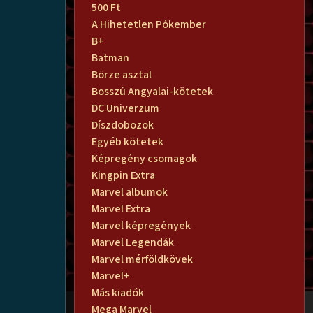
500 Ft
A Hihetetlen Pókember
B+
Batman
Börze asztal
Bosszú Angyalai-kötetek
DC Univerzum
Díszdobozok
Egyéb kötetek
Képregény csomagok
Kingpin Extra
Marvel albumok
Marvel Extra
Marvel képregények
Marvel Legendák
Marvel mérföldkövek
Marvel+
Más kiadók
Mega Marvel