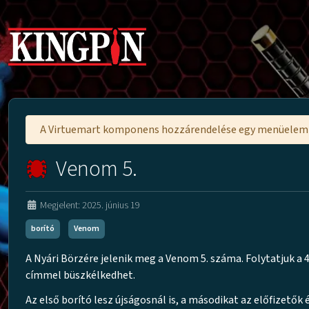
A Virtuemart komponens hozzárendelése egy menüele
Venom 5.
Megjelent: 2025. június 19
borító
Venom
A Nyári Börzére jelenik meg a Venom 5. száma. Folytatjuk 
címmel büszkélkedhet.
Az első borító lesz újságosnál is, a másodikat az előfizetők