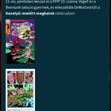
11-én, pénteken készül el a PPP 23. száma. Véget ér a
Bennünk lakozó gyermek, és elkezdődik DeMatteistől a
Keselyű: mielőtt meghalok
című sztori.