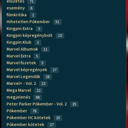
előzetes
71
esemény
6
filmkritika
2
Hihetetlen Pókember
51
Kingpin Extra
3
Kingpin képregénybolt
10
Kingpin Klub
3
Marvel Albumok
11
Marvel Extra
5
Marvel füzetek
5
Marvel képregények
27
Marvel Legendák
28
Marvel+ - Vol. 2
23
Mega Marvel
22
megjelenés
68
Peter Parker Pókember - Vol. 2
35
Pókember
78
Pókember HC kötetek
25
Pókember kötetek
27