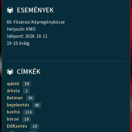
ESEMÉNYEK
60. Fővárosi Képregénybörze
Helyszín: KMO
Időpont: 2026. 10. 11.
10-15 óráig.
CÍMKÉK
ajánló
59
árlista
2
Batman
36
bejelentés
46
borító
114
börze
19
Előfizetés
10