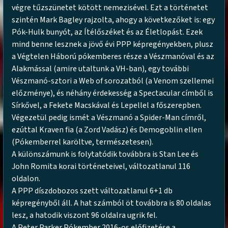
végre tűzszünetet kötött nemezisével. Ezt a történetet
szintén Mark Bagley rajzolta, ahogy a következőket is: egy
Pók-Hulk bunyót, az Ítélőszéket és az Életlopást. Ezek
mind benne lesznek a jövő évi PPP képregényekben, plusz
a Végtelen Háború pókemberes része a Vészmanóval és az
Alakmással (amire utaltunk a VH-ban), egy további
Vészmanó-sztori a Web of sorozatból (a Venom szellemei
előzménye), és néhány érdekesség a Spectacular címből is
Sírkővel, a Fekete Macskával és Lepellel a főszerepben.
Végezetül pedig ismét a Vészmanó a Spider-Man címről,
ezúttal Kraven fia (a Zord Vadász) és Demogoblin ellen
(Pókemberrel karöltve, természetesen).
A különszámunk is folytatódik továbbra is Stan Lee és
John Romita korai történeteivel, változatlanul 116
oldalon.
A PPP díszdobozos szett változatlanul 6+1 db
képregényből áll. A hat számból öt továbbra is 80 oldalas
lesz, a hatodik viszont 96 oldalra ugrik fel.
A Peter Parker Pókember 2016-os előfizetése a