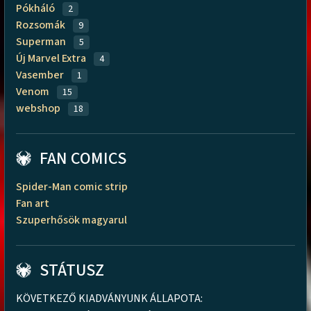
Pókháló
2
Rozsomák
9
Superman
5
Új Marvel Extra
4
Vasember
1
Venom
15
webshop
18
FAN COMICS
Spider-Man comic strip
Fan art
Szuperhősök magyarul
STÁTUSZ
KÖVETKEZŐ KIADVÁNYUNK ÁLLAPOTA: