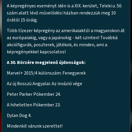
A képregényes eseményt idén is a XIX. kerület, Teleki u. 50.
szám alatt lévő művelődési házban rendezzük meg 10
órától 15 óráig.
Több tízezer képregény az amerikaiaktól a magyarokon át
az európaiakig, vagy a japánokig - két szinten! Továbbá
akciófigurák, poszterek, játékok, és minden, ami a
képregényekkel kapcsolatos!
A 30. Börzére megjelenő újdonságok:
Marvel+ 2015/4 különszám: Fenegyerek
Az új Bosszú Angyalai: Az invázió vége
Peter Parker Pókember 24.
A hihetetlen Pókember 23.
Dylan Dog 4.
Mindenkit várunk szerettel!