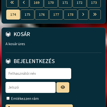
169
170
171
172
173
174
175
176
177
178
KOSÁR
A kosár üres
BEJELENTKEZÉS
Emlékezzen rám