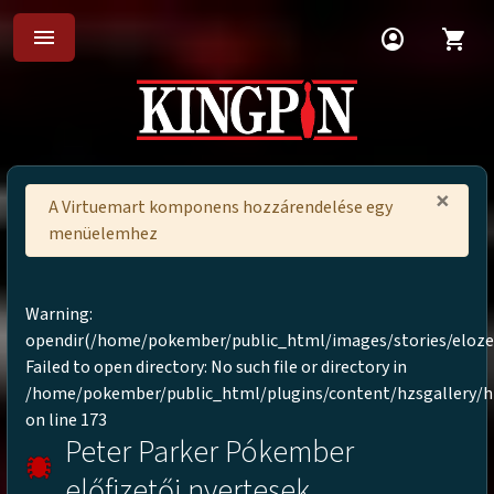
menu
account_circle
shopping_cart
×
A Virtuemart komponens hozzárendelése egy
menüelemhez
Warning
:
opendir(/home/pokember/public_html/images/stories/eloze
Failed to open directory: No such file or directory in
/home/pokember/public_html/plugins/content/hzsgallery/h
on line
173
Peter Parker Pókember
előfizetői nyertesek