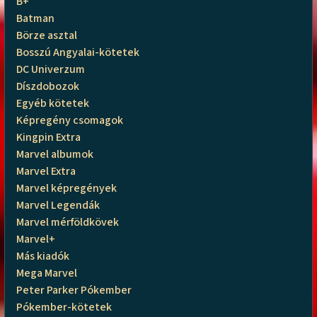
B+
Batman
Börze asztal
Bosszú Angyalai-kötetek
DC Univerzum
Díszdobozok
Egyéb kötetek
Képregény csomagok
Kingpin Extra
Marvel albumok
Marvel Extra
Marvel képregények
Marvel Legendák
Marvel mérföldkövek
Marvel+
Más kiadók
Mega Marvel
Peter Parker Pókember
Pókember-kötetek