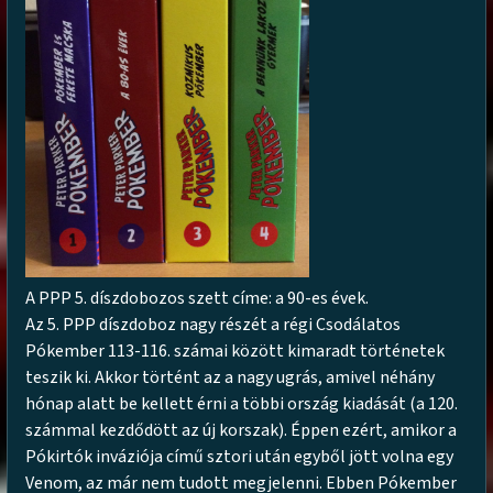
A PPP 5. díszdobozos szett címe:
a 90-es évek.
Az 5. PPP díszdoboz nagy részét a régi Csodálatos
Pókember 113-116. számai között kimaradt történetek
teszik ki. Akkor történt az a nagy ugrás, amivel néhány
hónap alatt be kellett érni a többi ország kiadását (a 120.
számmal kezdődött az új korszak). Éppen ezért, amikor a
Pókirtók inváziója című sztori után egyből jött volna egy
Venom, az már nem tudott megjelenni. Ebben Pókember