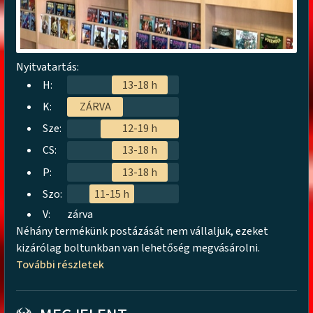
Nyitvatartás:
H:
13-18 h
K:
ZÁRVA
Sze:
12-19 h
CS:
13-18 h
P:
13-18 h
Szo:
11-15 h
V:
zárva
Néhány termékünk postázását nem vállaljuk, ezeket
kizárólag boltunkban van lehetőség megvásárolni.
További részletek