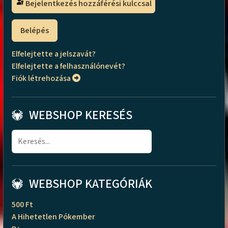
Bejelentkezés hozzáférési kulccsal
Belépés
Elfelejtette a jelszavát?
Elfelejtette a felhasználónevét?
Fiók létrehozása
WEBSHOP KERESÉS
WEBSHOP KATEGÓRIÁK
500 Ft
A Hihetetlen Pókember