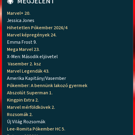
MEGJELENT
Marvel+ 20.
Jessica Jones
Hihetetlen Pókember 2026/4
Marvel képregények 24.
Emma Frost 9.
Mega Marvel 23.
X-Men: Második eljövetel
Vasember 2. ksz
Marvel Legendák 43.
Amerika Kapitány/Vasember
Pókember: A bennünk lakozó gyermek
Abszolút Superman 1.
Kingpin Extra 2.
Marvel mérföldkövek 2.
Rozsomák 2.
Új Világ Rozsomák
Lee-Romita Pókember HC 5.