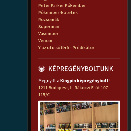
Peter Parker Pókember
Pókember-kötetek
Rozsomák
Superman
Vasember
Venom
Y az utolsó férfi - Prédikátor
KÉPREGÉNYBOLTUNK
Megnyílt a
Kingpin képregénybolt
!
1211 Budapest, II. Rákóczi F. út 107-
115/C