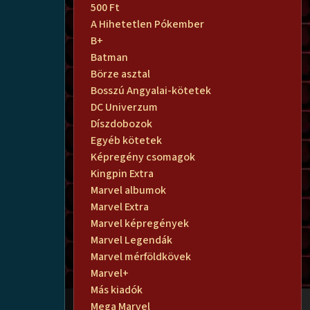
500 Ft
A Hihetetlen Pókember
B+
Batman
Börze asztal
Bosszú Angyalai-kötetek
DC Univerzum
Díszdobozok
Egyéb kötetek
Képregény csomagok
Kingpin Extra
Marvel albumok
Marvel Extra
Marvel képregények
Marvel Legendák
Marvel mérföldkövek
Marvel+
Más kiadók
Mega Marvel