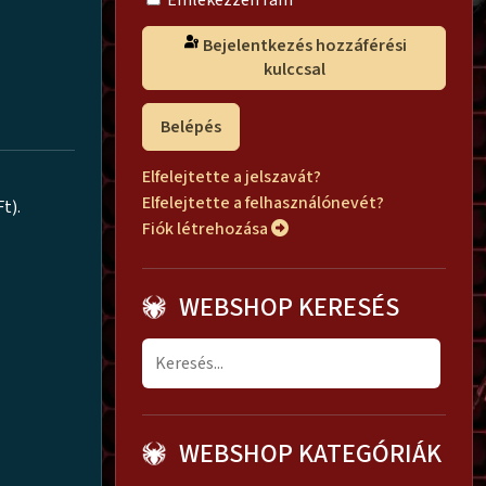
Emlékezzen rám
Bejelentkezés hozzáférési
kulccsal
Belépés
Elfelejtette a jelszavát?
Elfelejtette a felhasználónevét?
Ft).
Fiók létrehozása
WEBSHOP KERESÉS
WEBSHOP KATEGÓRIÁK