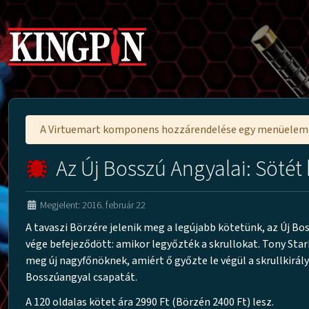
A Virtuemart komponens hozzárendelése egy menüele
Az Új Bosszú Angyalai: Sötét
Megjelent: 2016. február 22
A tavaszi Börzére jelenik meg a legújabb kötetünk, az Új Bos
vége befejeződött: amikor legyőzték a skrullokat. Tony Sta
meg új nagyfőnöknek, amiért ő győzte le végül a skrullkirá
Bosszúangyal csapatát.
A 120 oldalas kötet ára 2990 Ft (Börzén 2400 Ft) lesz.