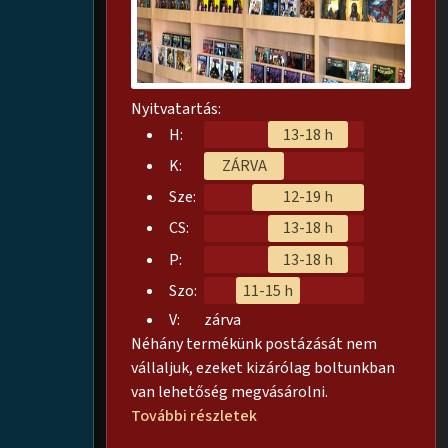
Nyitvatartás:
H:
13-18 h
K:
ZÁRVA
Sze:
12-19 h
CS:
13-18 h
P:
13-18 h
Szo:
11-15 h
V:
zárva
Néhány termékünk postázását nem
vállaljuk, ezeket kizárólag boltunkban
van lehetőség megvásárolni.
További részletek