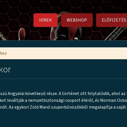
HÍREK
WEBSHOP
ELŐFIZETÉS
mhez
 kor
szú Angyalai következő része. A történet ott folytatódik, ahol az
rkot leváltják a nemzetbiztonsági csoport éléről, és Norman Osbo
lynőt. Az egykori Zöld Manó szuperbűnözőkből megalapítja a saját