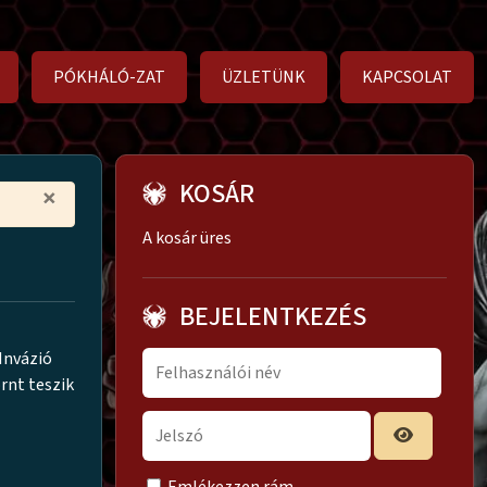
PÓKHÁLÓ-ZAT
ÜZLETÜNK
KAPCSOLAT
KOSÁR
×
A kosár üres
BEJELENTKEZÉS
 Invázió
rnt teszik