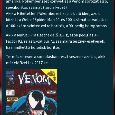
amerikai Pókember zsebkönyvet és a Venom sorozat első,
spéciborítós számát (lásd a képet).
Akik a Hihetetlen Pókemberre fizetnek elő idén, azok
között a Web of Spider-Man 90. és 100. számát sorsoljuk ki.
A 100. szám szintén extra borítós, a 90. pedig hologramos.
Akik a Marvel+-ra fizetnek elő 31-ig, azok pedig az X-
Factor 92. és az Excalibur 71. számaira lesznek esélyesek.
Ez mindkettő holodisk borítós.
Természetesen a sorsolásban részt vesznek azok is, akik
már előfizettek 2017-re.