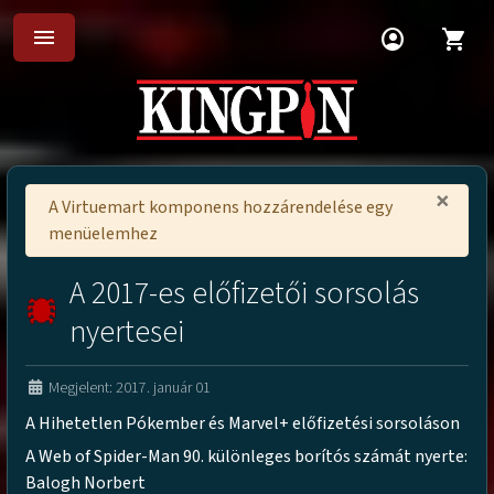
menu
account_circle
shopping_cart
×
A Virtuemart komponens hozzárendelése egy
menüelemhez
A 2017-es előfizetői sorsolás
nyertesei
Megjelent: 2017. január 01
A Hihetetlen Pókember és Marvel+ előfizetési sorsoláson
A Web of Spider-Man 90. különleges borítós számát nyerte:
Balogh Norbert