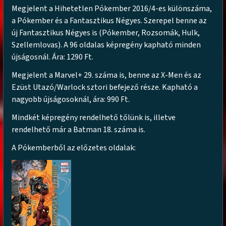
Megjelent a Hihetetlen Pókember 2016/4-es különszáma,
a Pókember és a Fantasztikus Négyes. Szerepel benne az
új Fantasztikus Négyes is (Pókember, Rozsomák, Hulk,
Szellemlovas). A 96 oldalas képregény kapható minden
újságosnál. Ára: 1290 Ft.
Megjelent a Marvel+ 29. száma is, benne az X-Men és az
Ezüst Utazó/Warlock sztori befejező része. Kapható a
nagyobb újságosoknál, ára: 990 Ft.
Mindkét képregény rendelhető tőlünk is, illetve
rendelhető már a Batman 18. száma is.
A Pókemberből az előzetes oldalak: