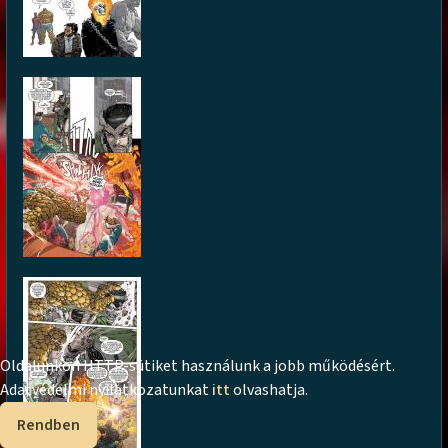
Oldalunkon HTTP-sütiket használunk a jobb működésért.
Adatvédelmi nyilatkozatunkat
itt
olvashatja.
Rendben