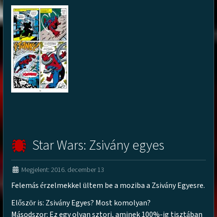
Star Wars: Zsivány egyes
Megjelent: 2016. december 13
Felem
s
rzelmekkel
ltem be a moziba a Zsiv
ny Egyesre.
á
é
ü
á
El
sz
r is: Zsiv
ny Egyes? Most komolyan?
ő
ö
á
M
sodszor: Ez egy olyan sztori, aminek 100%-ig tiszt
ban
á
á