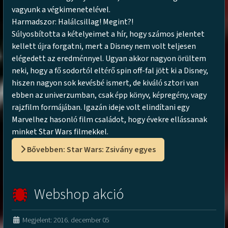
vagyunk a v
gkimenetel
vel.
é
é
Harmadszor: Hal
lcsillag! Megint?!
á
S
lyosb
totta a k
telyeimet a h
r, hogy sz
mos jelentet
ú
í
é
í
á
kellett
jra forgatni, mert a Disney nem volt teljesen
ú
el
gedett az eredm
nnyel. Ugyan akkor nagyon
r
ltem
é
é
ö
ü
neki, hogy a f
sodort
l elt
r
spin off-fal j
tt ki a Disney,
ő
ó
é
ő
ö
hiszen nagyon sok kev
sb
ismert, de kiv
l
sztori van
é
é
á
ó
ebben az univerzumban, csak
pp k
nyv, k
preg
ny, vagy
é
ö
é
é
rajzfilm form
j
ban. Igaz
n ideje volt elind
tani egy
á
á
á
í
Marvelhez hasonl
film csal
dot, hogy
vekre ell
ssanak
ó
á
é
á
minket Star Wars filmekkel.
Bővebben: Star Wars: Zsivány egyes
Webshop akció
Megjelent: 2016. december 05