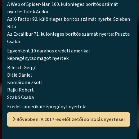
A Web of Spider-Man 100. különleges borítós számát
nyerte: Tulok Andor
Az X-Factor 92. különleges borítós számát nyerte: Szieben
Rita
Az Excalibur 71. különleges borítós számát nyerte: Puszta
Csaba
Egyenként 10 darabos eredeti amerikai
képregénycsomagot nyertek:
Bilesch Gergő
Ditié Dániel
Komáromi Zsolt
Rajki Róbert
Szabó Csaba
Eredeti amerikai képregényt nyertek:
Bővebben: A 2017-es előfizetői sorsolás nyertesei