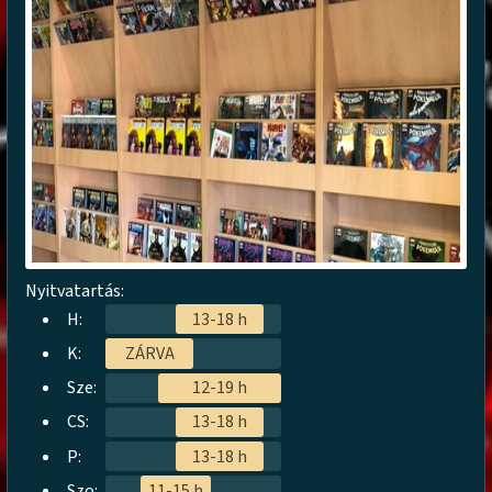
Nyitvatartás:
H:
13-18 h
K:
ZÁRVA
Sze:
12-19 h
CS:
13-18 h
P:
13-18 h
Szo:
11-15 h