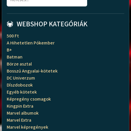
WEBSHOP KATEGÓRIÁK
500 Ft
A Hihetetlen Pókember
B+
Batman
Börze asztal
Bosszú Angyalai-kötetek
DC Univerzum
Díszdobozok
Egyéb kötetek
Képregény csomagok
Kingpin Extra
Marvel albumok
Marvel Extra
Marvel képregények