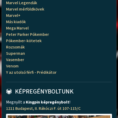
Marvel Legendák
Marvel mérföldkövek
Marvel+
Más kiadók
Mega Marvel
Peter Parker Pókember
Pókember-kötetek
Rozsomák
Superman
Vasember
Venom
Y az utolsó férfi - Prédikátor
KÉPREGÉNYBOLTUNK
Megnyílt a
Kingpin képregénybolt
!
1211 Budapest, II. Rákóczi F. út 107-115/C