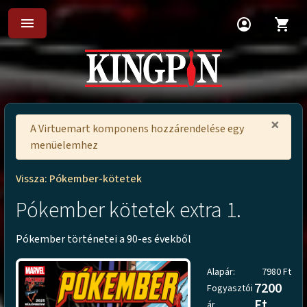
menu
account_circle
shopping_cart
×
A Virtuemart komponens hozzárendelése egy
menüelemhez
Vissza: Pókember-kötetek
Pókember kötetek extra 1.
Pókember történetei a 90-es évekből
Alapár:
7980 Ft
7200
Fogyasztói
Ft
ár