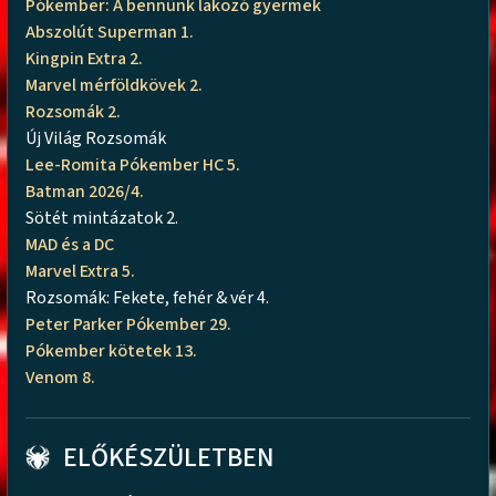
Pókember: A bennünk lakozó gyermek
Abszolút Superman 1.
Kingpin Extra 2.
Marvel mérföldkövek 2.
Rozsomák 2.
Új Világ Rozsomák
Lee-Romita Pókember HC 5.
Batman 2026/4.
Sötét mintázatok 2.
MAD és a DC
Marvel Extra 5.
Rozsomák: Fekete, fehér & vér 4.
Peter Parker Pókember 29.
Pókember kötetek 13.
Venom 8.
ELŐKÉSZÜLETBEN