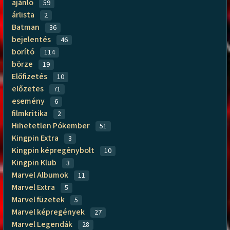
ajánló
59
árlista
2
Batman
36
bejelentés
46
borító
114
börze
19
Előfizetés
10
előzetes
71
esemény
6
filmkritika
2
Hihetetlen Pókember
51
Kingpin Extra
3
Kingpin képregénybolt
10
Kingpin Klub
3
Marvel Albumok
11
Marvel Extra
5
Marvel füzetek
5
Marvel képregények
27
Marvel Legendák
28