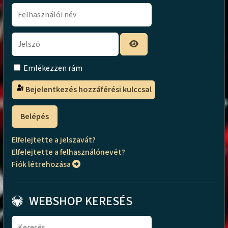
Emlékezzen rám
Bejelentkezés hozzáférési kulccsal
Belépés
Elfelejtette a jelszavát?
Elfelejtette a felhasználónevét?
Fiók létrehozása
WEBSHOP KERESÉS