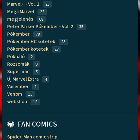
Marvel+ - Vol. 2
23
Mega Marvel
22
megjelenés
68
Peter Parker Pókember - Vol. 2
35
Pókember
78
Pókember HC kötetek
25
Pókember kötetek
27
Pókháló
2
Rozsomák
9
Superman
5
Új Marvel Extra
4
Vasember
1
Venom
15
webshop
18
FAN COMICS
Spider-Man comic strip