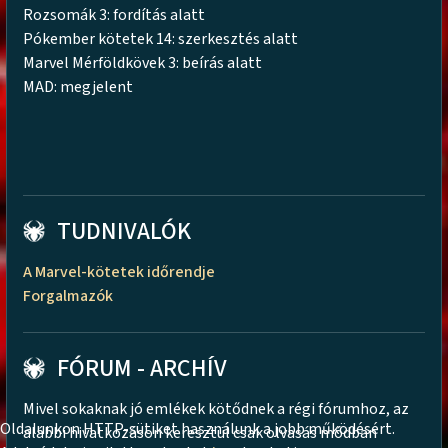
Rozsomák 3: fordítás alatt
Pókember kötetek 14: szerkesztés alatt
Marvel Mérföldkövek 3: beírás alatt
MAD: megjelent
TUDNIVALÓK
A Marvel-kötetek időrendje
Forgalmazók
FÓRUM - ARCHÍV
Mivel sokaknak jó emlékek kötődnek a régi fórumhoz, az
Oldalunkon HTTP-sütiket használunk a jobb működésért.
alábbi hivatkozáson keresztül csak olvasás módban