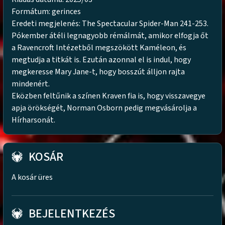
Formátum: gerinces
Eredeti megjelenés: The Spectacular Spider-Man 241-253.
Pókember átéli legnagyobb rémálmát, amikor elfogja őt
a Ravencroft Intézetből megszökött Kaméleon, és
megtudja a titkát is. Ezután azonnal el is indul, hogy
megkeresse Mary Jane-t, hogy bosszút álljon rajta
mindenért.
Eközben feltűnik a színen Kraven fia is, hogy visszavegye
apja örökségét, Norman Osborn pedig megvásárolja a
Hírharsonát.
KOSÁR
A kosár üres
BEJELENTKEZÉS