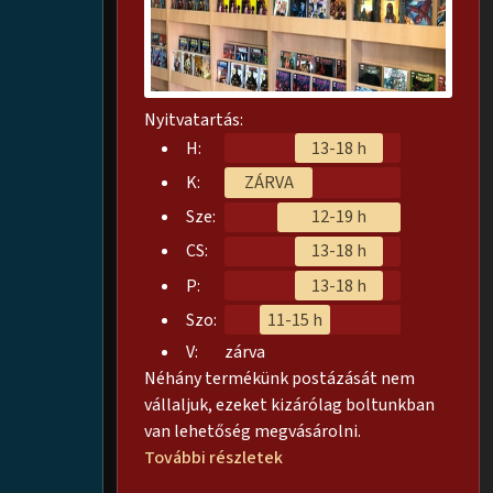
Nyitvatartás:
H:
13-18 h
K:
ZÁRVA
Sze:
12-19 h
CS:
13-18 h
P:
13-18 h
Szo:
11-15 h
V:
zárva
Néhány termékünk postázását nem
vállaljuk, ezeket kizárólag boltunkban
van lehetőség megvásárolni.
További részletek