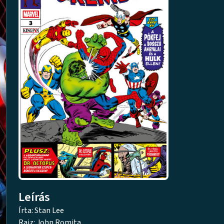
Leírás
Írta: Stan Lee
Rajz: John Romita