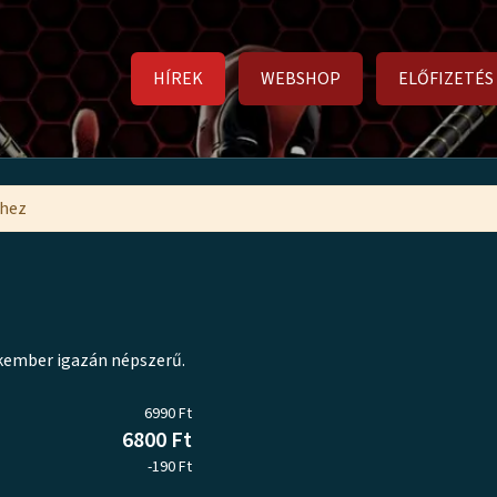
HÍREK
WEBSHOP
ELŐFIZETÉS
mhez
kember igazán népszerű.
6990 Ft
6800 Ft
-190 Ft