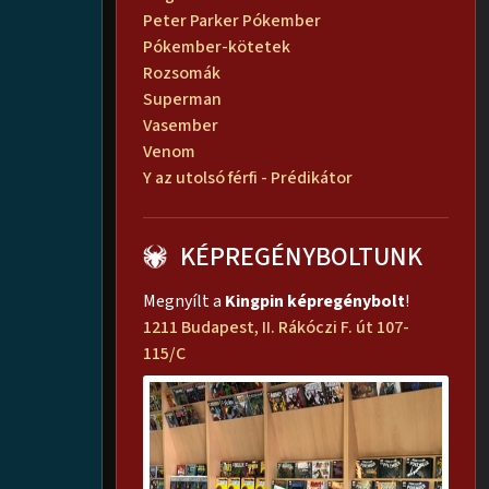
Peter Parker Pókember
Pókember-kötetek
Rozsomák
Superman
Vasember
Venom
Y az utolsó férfi - Prédikátor
KÉPREGÉNYBOLTUNK
Megnyílt a
Kingpin képregénybolt
!
1211 Budapest, II. Rákóczi F. út 107-
115/C