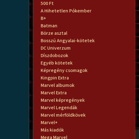
500 Ft
A Hihetetlen Pókember
B+
Batman
Börze asztal
Bosszú Angyalai-kötetek
DC Univerzum
Díszdobozok
Egyéb kötetek
Képregény csomagok
Kingpin Extra
Marvel albumok
Marvel Extra
Marvel képregények
Marvel Legendák
Marvel mérföldkövek
Marvel+
Más kiadók
Mega Marvel