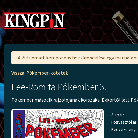
A Virtuemart komponens hozzárendelése egy menüele
Vissza: Pókember-kötetek
Lee-Romita Pókember 3.
Pókember második rajzolójának korszaka. Ekkortól lett Pó
Alapár:
Fogyasztói ár
Kedvezmény