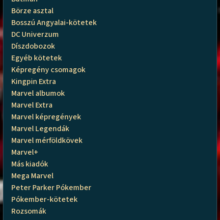
Börze asztal
Bosszú Angyalai-kötetek
DC Univerzum
Díszdobozok
Egyéb kötetek
Képregény csomagok
Kingpin Extra
Marvel albumok
Marvel Extra
Marvel képregények
Marvel Legendák
Marvel mérföldkövek
Marvel+
Más kiadók
Mega Marvel
Peter Parker Pókember
Pókember-kötetek
Rozsomák