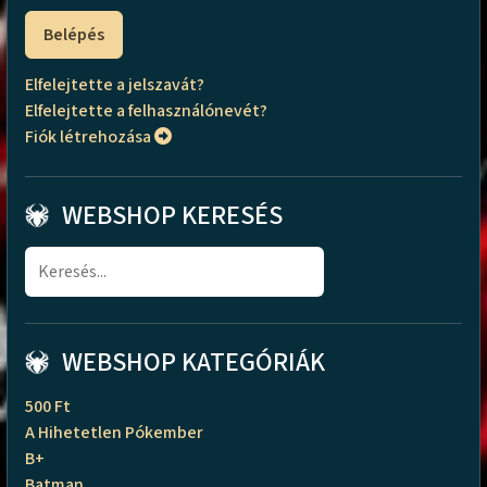
Belépés
Elfelejtette a jelszavát?
Elfelejtette a felhasználónevét?
Fiók létrehozása
WEBSHOP KERESÉS
WEBSHOP KATEGÓRIÁK
500 Ft
A Hihetetlen Pókember
B+
Batman