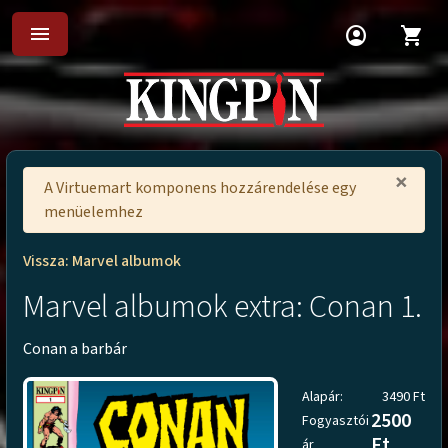
menu
account_circle
shopping_cart
×
A Virtuemart komponens hozzárendelése egy
menüelemhez
Vissza: Marvel albumok
Marvel albumok extra: Conan 1.
Conan a barbár
Alapár:
3490 Ft
2500
Fogyasztói
Ft
ár