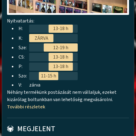
Nyitvatartás:
H:
13-18 h
K:
ZÁRVA
Sze:
12-19 h
CS:
13-18 h
P:
13-18 h
Szo:
11-15 h
V:
zárva
Néhány termékünk postázását nem vállaljuk, ezeket
kizárólag boltunkban van lehetőség megvásárolni.
További részletek
MEGJELENT