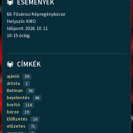
ESEMÉNYEK
60. Fővárosi Képregénybörze
Helyszín: KMO
Időpont: 2026. 10. 11.
10-15 óráig.
CÍMKÉK
ajánló
59
árlista
2
Batman
36
bejelentés
46
borító
114
börze
19
Előfizetés
10
előzetes
71