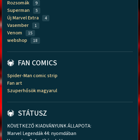
Rozsomák
9
Superman
5
Új Marvel Extra
4
Vasember
1
Venom
15
webshop
18
FAN COMICS
Spider-Man comic strip
Fan art
Szuperhősök magyarul
STÁTUSZ
KÖVETKEZŐ KIADVÁNYUNK ÁLLAPOTA:
Marvel Legendák 44: nyomdában