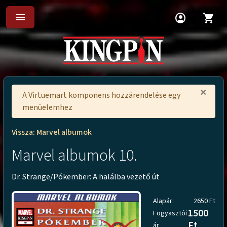
menu
account_circle
shopping_cart
×
A Virtuemart komponens hozzárendelése egy
menüelemhez
Vissza: Marvel albumok
Marvel albumok 10.
Dr. Strange/Pókember: A halálba vezető út
Alapár:
2650 Ft
1500
Fogyasztói
Ft
ár