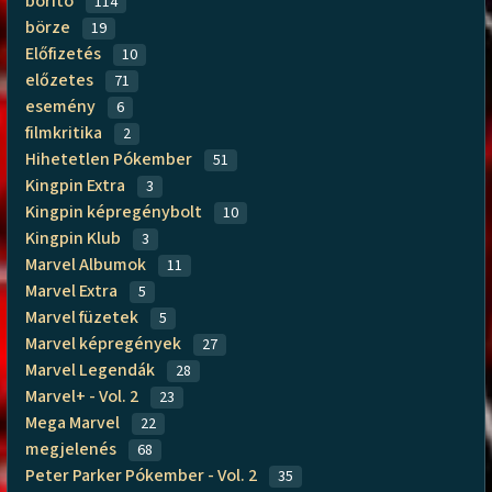
borító
114
börze
19
Előfizetés
10
előzetes
71
esemény
6
filmkritika
2
Hihetetlen Pókember
51
Kingpin Extra
3
Kingpin képregénybolt
10
Kingpin Klub
3
Marvel Albumok
11
Marvel Extra
5
Marvel füzetek
5
Marvel képregények
27
Marvel Legendák
28
Marvel+ - Vol. 2
23
Mega Marvel
22
megjelenés
68
Peter Parker Pókember - Vol. 2
35