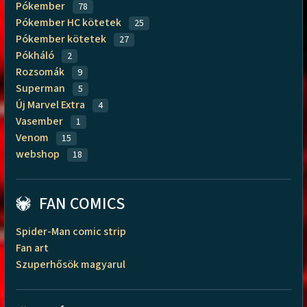
Pókember
78
Pókember HC kötetek
25
Pókember kötetek
27
Pókháló
2
Rozsomák
9
Superman
5
Új Marvel Extra
4
Vasember
1
Venom
15
webshop
18
FAN COMICS
Spider-Man comic strip
Fan art
Szuperhősök magyarul