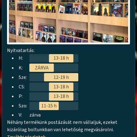
Nyitvatartás:
H:
13-18 h
K:
ZÁRVA
Sze:
12-19 h
CS:
13-18 h
P:
13-18 h
Szo:
11-15 h
V:
zárva
Néhány termékünk postázását nem vállaljuk, ezeket
kizárólag boltunkban van lehetőség megvásárolni.
További részletek