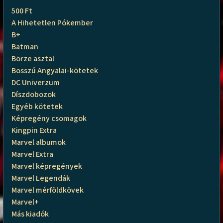
500 Ft
A Hihetetlen Pókember
B+
Batman
Börze asztal
Bosszú Angyalai-kötetek
DC Univerzum
Díszdobozok
Egyéb kötetek
Képregény csomagok
Kingpin Extra
Marvel albumok
Marvel Extra
Marvel képregények
Marvel Legendák
Marvel mérföldkövek
Marvel+
Más kiadók