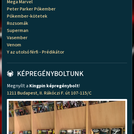
Mega Marvel
Peter Parker Pókember
Pókember-kötetek
Rozsomák
Superman
Vasember
Venom
Y az utolsó férfi - Prédikátor
KÉPREGÉNYBOLTUNK
Megnyílt a
Kingpin képregénybolt
!
1211 Budapest, II. Rákóczi F. út 107-115/C