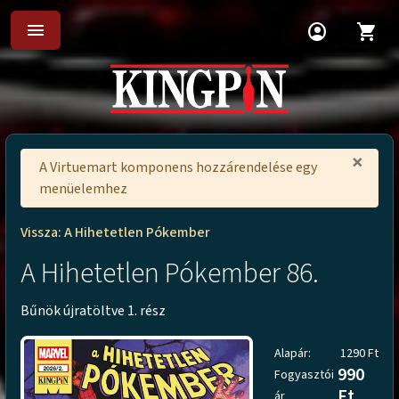
menu
account_circle
shopping_cart
×
A Virtuemart komponens hozzárendelése egy
menüelemhez
Vissza: A Hihetetlen Pókember
A Hihetetlen Pókember 86.
Bűnök újratöltve 1. rész
Alapár:
1290 Ft
990
Fogyasztói
Ft
ár