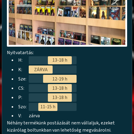
Nyitvatartás:
H:
13-18 h
K:
ZÁRVA
Sze:
12-19 h
CS:
13-18 h
P:
13-18 h
Szo:
11-15 h
V:
zárva
Néhány termékünk postázását nem vállaljuk, ezeket
kizárólag boltunkban van lehetőség megvásárolni.