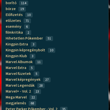
borító
114
börze
19
Előfizetés
10
előzetes
71
esemény
6
filmkritika
2
Hihetetlen Pókember
51
Kingpin Extra
3
Kingpin képregénybolt
10
Kingpin Klub
3
Marvel Albumok
11
Marvel Extra
5
Marvel füzetek
5
Marvel képregények
27
Marvel Legendák
28
Marvel+ - Vol. 2
23
Mega Marvel
22
megjelenés
68
Peter Parker Pókember - Vol. 2
35