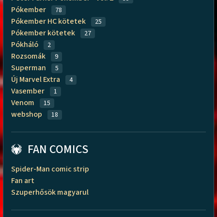
Pókember
78
Pókember HC kötetek
25
Pókember kötetek
27
Pókháló
2
Rozsomák
9
Superman
5
Új Marvel Extra
4
Vasember
1
Venom
15
webshop
18
FAN COMICS
Spider-Man comic strip
Fan art
Szuperhősök magyarul