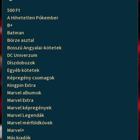
500 Ft
A Hihetetlen Pókember
B+
Batman
Börze asztal
Bosszú Angyalai-kötetek
DC Univerzum
Díszdobozok
Egyéb kötetek
Képregény csomagok
Kingpin Extra
Marvel albumok
Marvel Extra
Marvel képregények
Marvel Legendák
Marvel mérföldkövek
Marvel+
Más kiadók