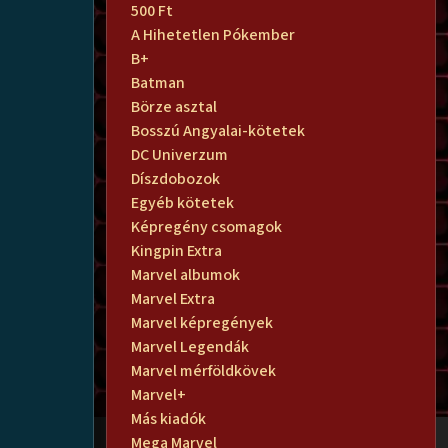
500 Ft
A Hihetetlen Pókember
B+
Batman
Börze asztal
Bosszú Angyalai-kötetek
DC Univerzum
Díszdobozok
Egyéb kötetek
Képregény csomagok
Kingpin Extra
Marvel albumok
Marvel Extra
Marvel képregények
Marvel Legendák
Marvel mérföldkövek
Marvel+
Más kiadók
Mega Marvel