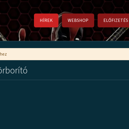
HÍREK
WEBSHOP
ELŐFIZETÉS
mhez
örborító