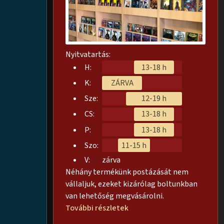
Nyitvatartás:
H:
13-18 h
K:
ZÁRVA
Sze:
12-19 h
CS:
13-18 h
P:
13-18 h
Szo:
11-15 h
V:
zárva
Néhány termékünk postázását nem
vállaljuk, ezeket kizárólag boltunkban
van lehetőség megvásárolni.
További részletek