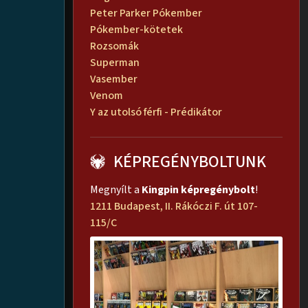
Peter Parker Pókember
Pókember-kötetek
Rozsomák
Superman
Vasember
Venom
Y az utolsó férfi - Prédikátor
KÉPREGÉNYBOLTUNK
Megnyílt a
Kingpin képregénybolt
!
1211 Budapest, II. Rákóczi F. út 107-
115/C