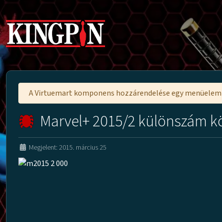
A Virtuemart komponens hozzárendelése egy menüele
Marvel+ 2015/2 különszám k
Megjelent: 2015. március 25