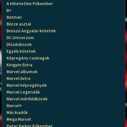
A Hihetetlen Pókember
B+
Batman
Börze asztal
Bosszú Angyalai-kötetek
DC Univerzum
Díszdobozok
Egyéb kötetek
Képregény csomagok
Kingpin Extra
Marvel albumok
Marvel Extra
Marvel képregények
Marvel Legendák
Marvel mérföldkövek
Marvel+
Más kiadók
Mega Marvel
Peter Parker Pókember