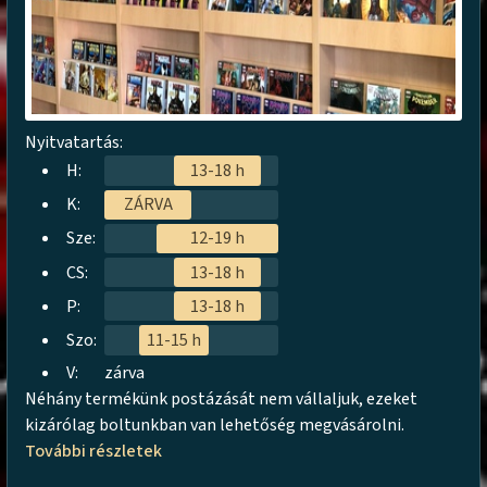
Nyitvatartás:
H:
13-18 h
K:
ZÁRVA
Sze:
12-19 h
CS:
13-18 h
P:
13-18 h
Szo:
11-15 h
V:
zárva
Néhány termékünk postázását nem vállaljuk, ezeket
kizárólag boltunkban van lehetőség megvásárolni.
További részletek