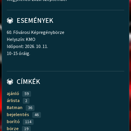
ESEMÉNYEK
60. Fővárosi Képregénybörze
Helyszín: KMO
Időpont: 2026. 10. 11.
10-15 óráig.
CÍMKÉK
ajánló
59
árlista
2
Batman
36
bejelentés
46
borító
114
börze
19