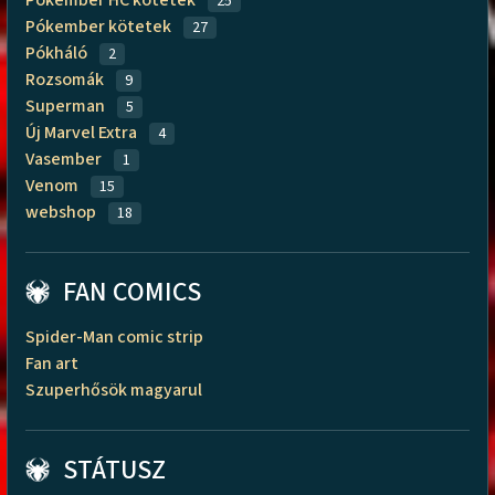
25
Pókember kötetek
27
Pókháló
2
Rozsomák
9
Superman
5
Új Marvel Extra
4
Vasember
1
Venom
15
webshop
18
FAN COMICS
Spider-Man comic strip
Fan art
Szuperhősök magyarul
STÁTUSZ