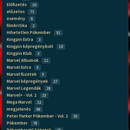
Előfizetés
10
előzetes
71
esemény
6
filmkritika
2
Hihetetlen Pókember
51
Kingpin Extra
3
Kingpin képregénybolt
10
Kingpin Klub
3
Marvel Albumok
11
Marvel Extra
5
Marvel füzetek
5
Marvel képregények
27
Marvel Legendák
28
Marvel+ - Vol. 2
23
Mega Marvel
22
megjelenés
68
Peter Parker Pókember - Vol. 2
35
Pókember
78
Pókember HC kötetek