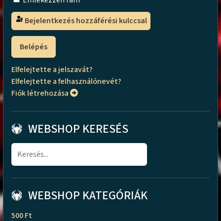
Emlékezzen rám
Bejelentkezés hozzáférési kulccsal
Belépés
Elfelejtette a jelszavát?
Elfelejtette a felhasználónevét?
Fiók létrehozása
WEBSHOP KERESÉS
WEBSHOP KATEGÓRIÁK
500 Ft