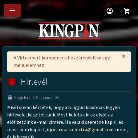
menu
account_circle
shopping_cart
×
A Virtuemart komponens hozzárendelése egy
menüelemhez
Hírlevél
Megjelent: 2014. január 08
Mivel sokan kértétek, hogy a Kingpin kiadónak legyen
hírlevele, készítettünk. Most küldtük ki az elsőt az
előfizetőink e-mail címére. Ha valaki szeretne kapni, és
most nem kapott, írjon a
marvelextra@gmail.com
címre,
és felvesszük.