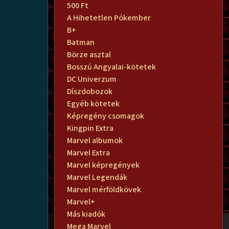
500 Ft
A Hihetetlen Pókember
B+
Batman
Börze asztal
Bosszú Angyalai-kötetek
DC Univerzum
Díszdobozok
Egyéb kötetek
Képregény csomagok
Kingpin Extra
Marvel albumok
Marvel Extra
Marvel képregények
Marvel Legendák
Marvel mérföldkövek
Marvel+
Más kiadók
Mega Marvel