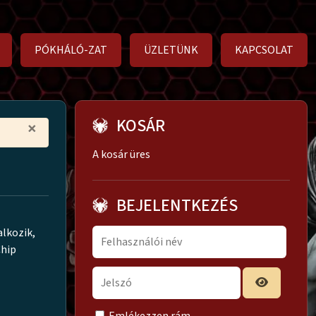
PÓKHÁLÓ-ZAT
ÜZLETÜNK
KAPCSOLAT
KOSÁR
×
A kosár üres
BEJELENTKEZÉS
alkozik,
Chip