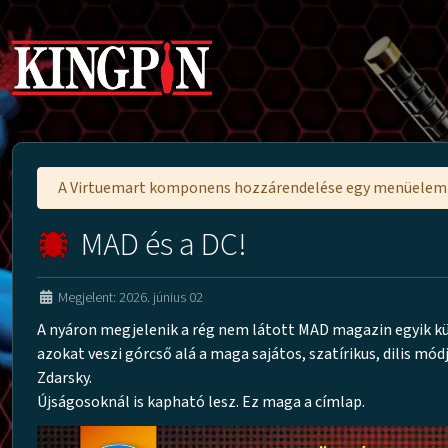
A Virtuemart komponens hozzárendelése egy menüele
MAD és a DC!
Megjelent: 2026. június 02
A nyáron megjelenik a rég nem látott MAD magazin egyik kül
azokat veszi górcső alá a maga sajátos, szatírikus, dilis mó
Zdarsky.
Újságosoknál is kapható lesz. Ez maga a címlap.