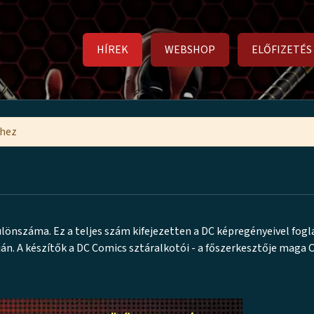
HÍREK
WEBSHOP
ELŐFIZETÉS
mhez
önszáma. Ez a teljes szám kifejezetten a DC képregényeivel fogl
dján. A készítők a DC Comics sztáralkotói - a főszerkesztője maga 