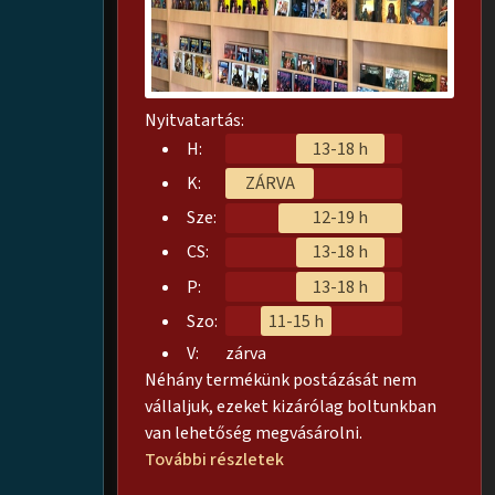
Nyitvatartás:
H:
13-18 h
K:
ZÁRVA
Sze:
12-19 h
CS:
13-18 h
P:
13-18 h
Szo:
11-15 h
V:
zárva
Néhány termékünk postázását nem
vállaljuk, ezeket kizárólag boltunkban
van lehetőség megvásárolni.
További részletek