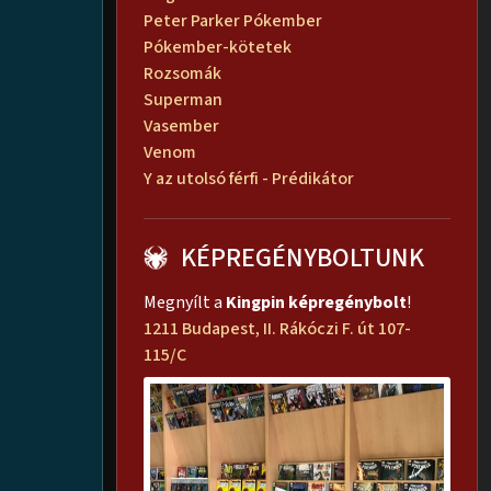
Peter Parker Pókember
Pókember-kötetek
Rozsomák
Superman
Vasember
Venom
Y az utolsó férfi - Prédikátor
KÉPREGÉNYBOLTUNK
Megnyílt a
Kingpin képregénybolt
!
1211 Budapest, II. Rákóczi F. út 107-
115/C