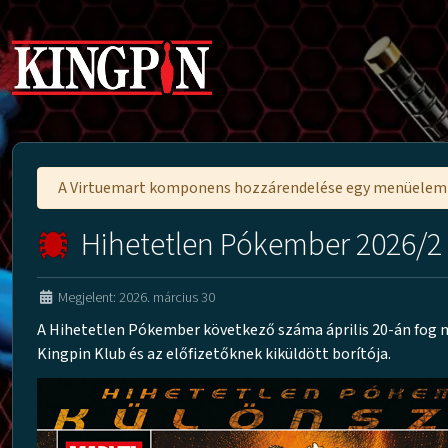
A Virtuemart komponens hozzárendelése egy menüele
Hihetetlen Pókember 2026/2
Megjelent: 2026. március 30
A Hihetetlen Pókember következő száma április 20-án fog m
Kingpin Klub és az előfizetőknek kiküldött borítója.