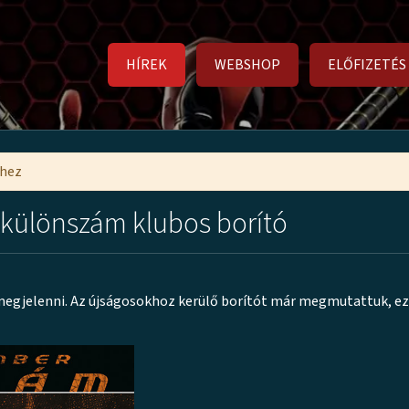
HÍREK
WEBSHOP
ELŐFIZETÉS
mhez
 különszám klubos borító
egjelenni. Az újságosokhoz kerülő borítót már megmutattuk, ez 