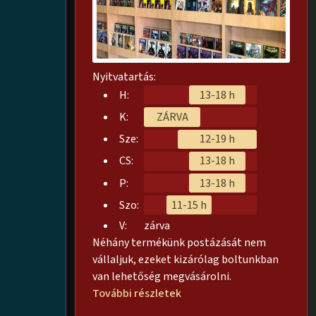
Nyitvatartás:
H:
13-18 h
K:
ZÁRVA
Sze:
12-19 h
CS:
13-18 h
P:
13-18 h
Szo:
11-15 h
V:
zárva
Néhány termékünk postázását nem
vállaljuk, ezeket kizárólag boltunkban
van lehetőség megvásárolni.
További részletek