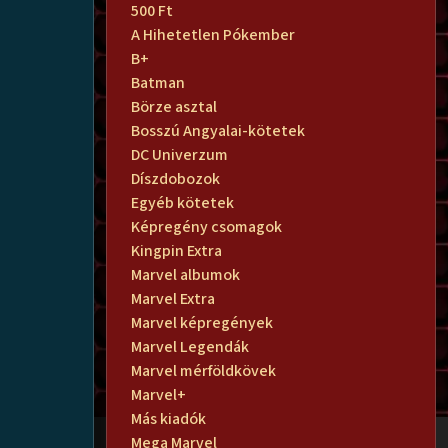
500 Ft
A Hihetetlen Pókember
B+
Batman
Börze asztal
Bosszú Angyalai-kötetek
DC Univerzum
Díszdobozok
Egyéb kötetek
Képregény csomagok
Kingpin Extra
Marvel albumok
Marvel Extra
Marvel képregények
Marvel Legendák
Marvel mérföldkövek
Marvel+
Más kiadók
Mega Marvel