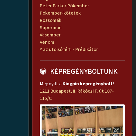
Peter Parker Pókember
Pókember-kötetek
Rozsomák
Superman
Vasember
Venom
Y az utolsó férfi - Prédikátor
KÉPREGÉNYBOLTUNK
Megnyílt a
Kingpin képregénybolt
!
1211 Budapest, II. Rákóczi F. út 107-
115/C