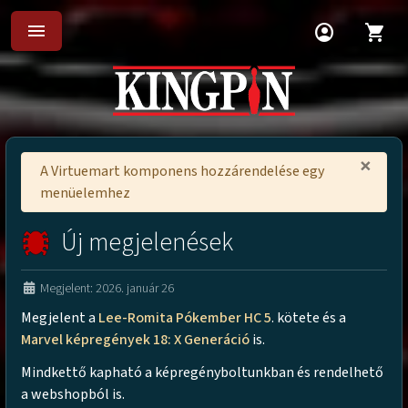
menu
account_circle
shopping_cart
×
A Virtuemart komponens hozzárendelése egy
menüelemhez
Új megjelenések
Megjelent: 2026. január 26
Megjelent a
Lee-Romita Pókember HC 5
. kötete és a
Marvel képregények 18: X Generáció
is.
Mindkettő kapható a képregényboltunkban és rendelhető
a webshopból is.