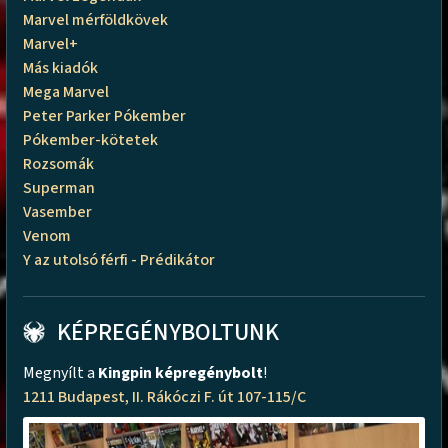
Marvel mérföldkövek
Marvel+
Más kiadók
Mega Marvel
Peter Parker Pókember
Pókember-kötetek
Rozsomák
Superman
Vasember
Venom
Y az utolsó férfi - Prédikátor
KÉPREGÉNYBOLTUNK
Megnyílt a
Kingpin képregénybolt
!
1211 Budapest, II. Rákóczi F. út 107-115/C