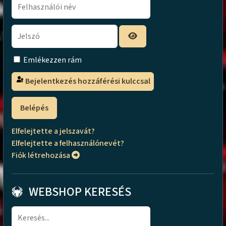
Emlékezzen rám
Bejelentkezés hozzáférési kulccsal
Belépés
Elfelejtette a jelszavát?
Elfelejtette a felhasználónevét?
Fiók létrehozása
WEBSHOP KERESÉS