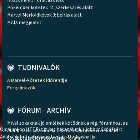
Rozsomák 3: fordítás alatt
Pókember kötetek 14: szerkesztés alatt
Marvel Mérföldkövek 3: beírás alatt
MAD: megjelent
TUDNIVALÓK
A Marvel-kötetek időrendje
Forgalmazók
FÓRUM - ARCHÍV
Mivel sokaknak jó emlékek kötődnek a régi fórumhoz, az
Oldalunkon HTTP-sütiket használunk a jobb működésért.
alábbi hivatkozáson keresztül csak olvasás módban
Adatvédelmi nyilatkozatunkat
itt
olvashatja.
továbbra is elérhető marad:
fórum