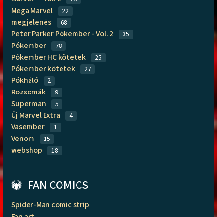
Mega Marvel
22
megjelenés
68
Peter Parker Pókember - Vol. 2
35
Pókember
78
Pókember HC kötetek
25
Pókember kötetek
27
Pókháló
2
Rozsomák
9
Superman
5
Új Marvel Extra
4
Vasember
1
Venom
15
webshop
18
FAN COMICS
Spider-Man comic strip
Fan art