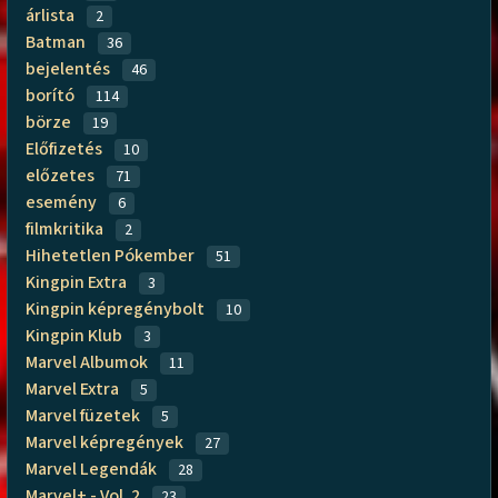
árlista
2
Batman
36
bejelentés
46
borító
114
börze
19
Előfizetés
10
előzetes
71
esemény
6
filmkritika
2
Hihetetlen Pókember
51
Kingpin Extra
3
Kingpin képregénybolt
10
Kingpin Klub
3
Marvel Albumok
11
Marvel Extra
5
Marvel füzetek
5
Marvel képregények
27
Marvel Legendák
28
Marvel+ - Vol. 2
23