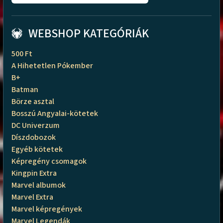
WEBSHOP KATEGÓRIÁK
500 Ft
A Hihetetlen Pókember
B+
Batman
Börze asztal
Bosszú Angyalai-kötetek
DC Univerzum
Díszdobozok
Egyéb kötetek
Képregény csomagok
Kingpin Extra
Marvel albumok
Marvel Extra
Marvel képregények
Marvel Legendák