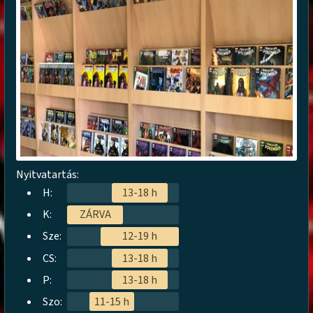
Nyitvatartás:
H:
13-18 h
K:
ZÁRVA
Sze:
12-19 h
CS:
13-18 h
P:
13-18 h
Szo:
11-15 h