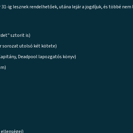
31-ig lesznek rendelhetőek, utána lejár a jogdíjuk, és többé nem
et" sztorit is)
 sorozat utolsó két kötete)
 Kapitány, Deadpool lapozgatós könyv)
om)
ellenségei)