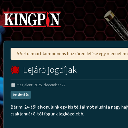
A Virtuemart komponens hozzárendelése egy menüele
Lejáró jogdíjak
Megjelent: 2025. december 22
bejelentés
Bár mi 24-től elvonulunk egy kis téli álmot aludni a nagy h
csak január 8-tól fogunk legközelebb.