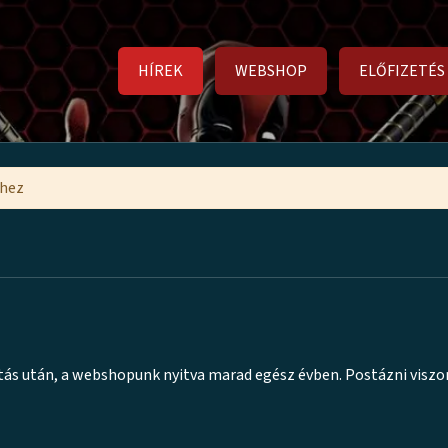
HÍREK
WEBSHOP
ELŐFIZETÉS
mhez
ajtás után, a webshopunk nyitva marad egész évben. Postázni visz