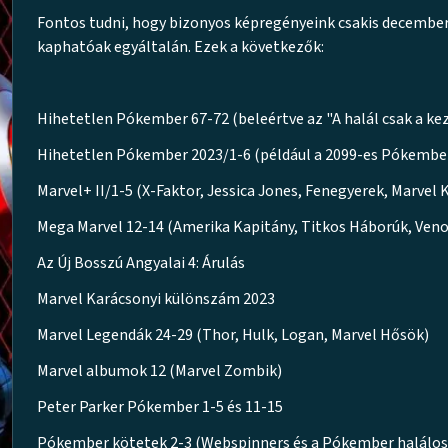
Fontos tudni, hogy bizonyos képregényeink csakis december 
kaphatóak egyáltalán. Ezek a következők:
Hihetetlen Pókember 67-72 (beleértve az "A halál csak a kezd
Hihetetlen Pókember 2023/1-6 (például a 2099-es Pókember
Marvel+ II/1-5 (X-Faktor, Jessica Jones, Fenegyerek, Marvel
Mega Marvel 12-14 (Amerika Kapitány, Titkos Háborúk, Ven
Az Új Bosszú Angyalai 4: Árulás
Marvel Karácsonyi különszám 2023
Marvel Legendák 24-29 (Thor, Hulk, Logan, Marvel Hősök)
Marvel albumok 12 (Marvel Zombik)
Peter Parker Pókember 1-5 és 11-15
Pókember kötetek 2-3 (Webspinners és a Pókember halálos 