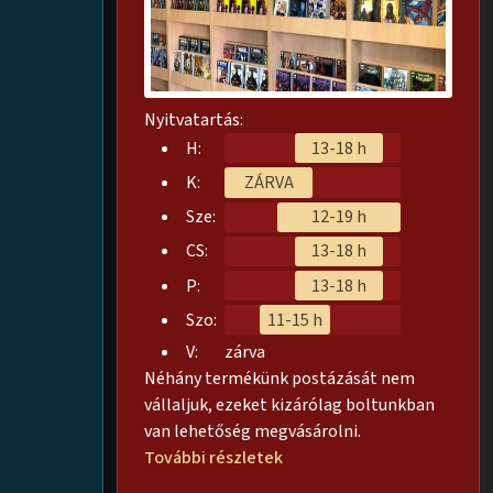
Nyitvatartás:
H:
13-18 h
K:
ZÁRVA
Sze:
12-19 h
CS:
13-18 h
P:
13-18 h
Szo:
11-15 h
V:
zárva
Néhány termékünk postázását nem
vállaljuk, ezeket kizárólag boltunkban
van lehetőség megvásárolni.
További részletek