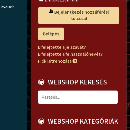
Emlékezzen rám
 lesznek
Bejelentkezés hozzáférési
kulccsal
Belépés
Elfelejtette a jelszavát?
Elfelejtette a felhasználónevét?
Fiók létrehozása
WEBSHOP KERESÉS
WEBSHOP KATEGÓRIÁK