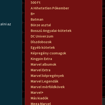
500 Ft
A Hihetetlen Pókember
B+
Batman
alni az
Börze asztal
Bosszú Angyalai-kötetek
DC Univerzum
Díszdobozok
Egyéb kötetek
Képregény csomagok
Kingpin Extra
Marvel albumok
Marvel Extra
Marvel képregények
Marvel Legendák
Marvel mérföldkövek
Marvel+
Más kiadók
Mega Marvel