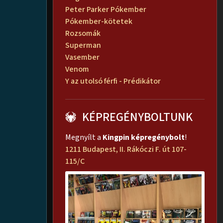
Peter Parker Pókember
Pókember-kötetek
Rozsomák
Superman
Vasember
Venom
Y az utolsó férfi - Prédikátor
KÉPREGÉNYBOLTUNK
Megnyílt a
Kingpin képregénybolt
!
1211 Budapest, II. Rákóczi F. út 107-
115/C