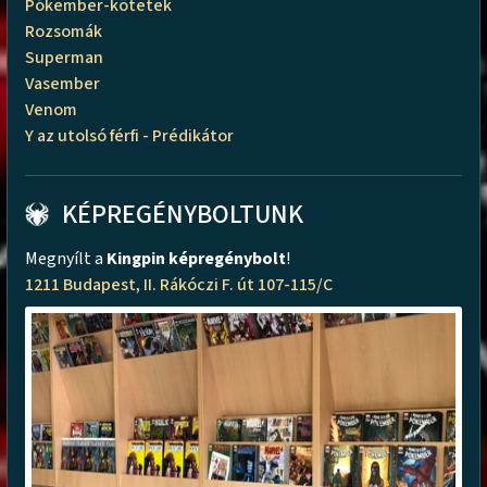
Pókember-kötetek
Rozsomák
Superman
Vasember
Venom
Y az utolsó férfi - Prédikátor
KÉPREGÉNYBOLTUNK
Megnyílt a
Kingpin képregénybolt
!
1211 Budapest, II. Rákóczi F. út 107-115/C