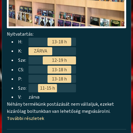
Nyitvatartás:
H:
13-18 h
K:
ZÁRVA
Sze:
12-19 h
CS:
13-18 h
P:
13-18 h
Szo:
11-15 h
V:
zárva
Néhány termékünk postázását nem vállaljuk, ezeket
kizárólag boltunkban van lehetőség megvásárolni.
További részletek