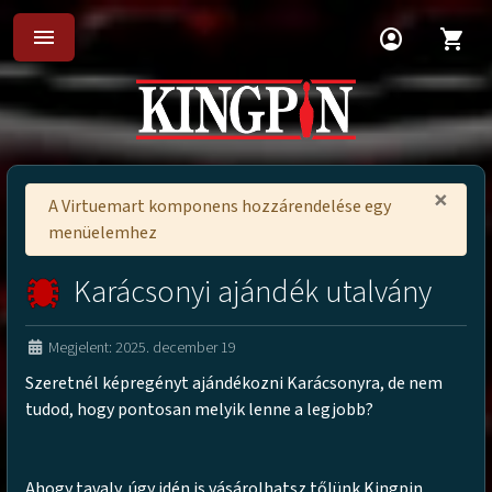
menu
account_circle
shopping_cart
×
A Virtuemart komponens hozzárendelése egy
menüelemhez
Karácsonyi ajándék utalvány
Megjelent: 2025. december 19
Szeretnél képregényt ajándékozni Karácsonyra, de nem
tudod, hogy pontosan melyik lenne a legjobb?
Ahogy tavaly, úgy idén is vásárolhatsz tőlünk Kingpin