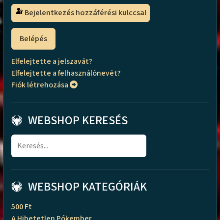
Bejelentkezés hozzáférési kulccsal
Belépés
Elfelejtette a jelszavát?
Elfelejtette a felhasználónevét?
Fiók létrehozása
WEBSHOP KERESÉS
WEBSHOP KATEGÓRIÁK
500 Ft
A Hihetetlen Pókember