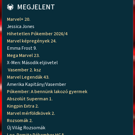
MEGJELENT
Marvel+ 20.
Jessica Jones
Hihetetlen Pókember 2026/4
Marvel képregények 24.
Emma Frost 9.
Mega Marvel 23.
X-Men: Második eljövetel
Vasember 2. ksz
Marvel Legendák 43.
Amerika Kapitány/Vasember
Pókember: A bennünk lakozó gyermek
Abszolút Superman 1.
Kingpin Extra 2.
Marvel mérföldkövek 2.
Rozsomák 2.
Új Világ Rozsomák
Lee-Romita Pókember HC 5.