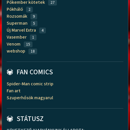
Pókember kötetek
27
Pókháló
2
Rozsomák
9
Superman
5
Új Marvel Extra
4
Vasember
1
Venom
15
webshop
18
FAN COMICS
Spider-Man comic strip
Fan art
Szuperhősök magyarul
STÁTUSZ