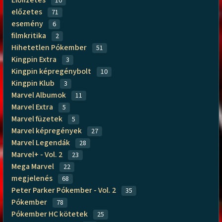
10
előzetes
71
esemény
6
filmkritika
2
Hihetetlen Pókember
51
Kingpin Extra
3
Kingpin képregénybolt
10
Kingpin Klub
3
Marvel Albumok
11
Marvel Extra
5
Marvel füzetek
5
Marvel képregények
27
Marvel Legendák
28
Marvel+ - Vol. 2
23
Mega Marvel
22
megjelenés
68
Peter Parker Pókember - Vol. 2
35
Pókember
78
Pókember HC kötetek
25