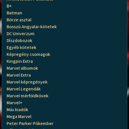
B+
Batman
Börze asztal
Bosszú Angyalai-kötetek
DC Univerzum
Díszdobozok
Egyéb kötetek
Képregény csomagok
Kingpin Extra
Marvel albumok
Marvel Extra
Marvel képregények
Marvel Legendák
Marvel mérföldkövek
Marvel+
Más kiadók
Mega Marvel
Peter Parker Pókember