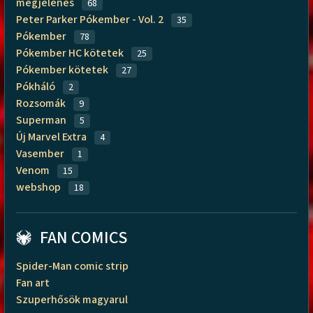
megjelenés
68
Peter Parker Pókember - Vol. 2
35
Pókember
78
Pókember HC kötetek
25
Pókember kötetek
27
Pókháló
2
Rozsomák
9
Superman
5
Új Marvel Extra
4
Vasember
1
Venom
15
webshop
18
FAN COMICS
Spider-Man comic strip
Fan art
Szuperhősök magyarul