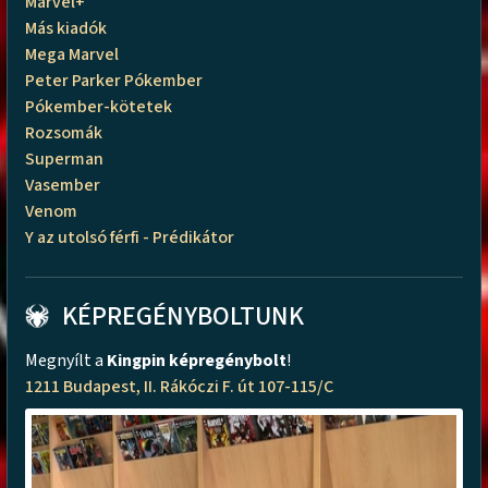
Marvel+
Más kiadók
Mega Marvel
Peter Parker Pókember
Pókember-kötetek
Rozsomák
Superman
Vasember
Venom
Y az utolsó férfi - Prédikátor
KÉPREGÉNYBOLTUNK
Megnyílt a
Kingpin képregénybolt
!
1211 Budapest, II. Rákóczi F. út 107-115/C