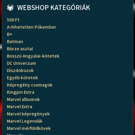
WEBSHOP KATEGÓRIÁK
500 Ft
A Hihetetlen Pókember
B+
Batman
Börze asztal
Bosszú Angyalai-kötetek
DC Univerzum
Díszdobozok
Egyéb kötetek
Képregény csomagok
Kingpin Extra
Marvel albumok
Marvel Extra
Marvel képregények
Marvel Legendák
Marvel mérföldkövek