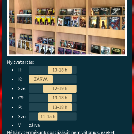
Nyitvatartás:
H:
13-18 h
K:
ZÁRVA
Sze:
12-19 h
CS:
13-18 h
P:
13-18 h
Szo:
11-15 h
V:
zárva
Néhány termékünk postázását nem vállaljuk, ezeket