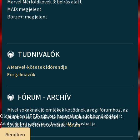
Marvel Mérföldkövek 3: beírás alatt
MAD: megjelent
Börze+: megjelent
TUDNIVALÓK
A Marvel-kötetek időrendje
Forgalmazók
FÓRUM - ARCHÍV
Mivel sokaknak jó emlékek kötődnek a régi fórumhoz, az
Oldalunkon HTTP-sütiket használunk a jobb működésért.
alábbi hivatkozáson keresztül csak olvasás módban
Adatvédelmi nyilatkozatunkat
itt
olvashatja.
továbbra is elérhető marad:
fórum
Rendben