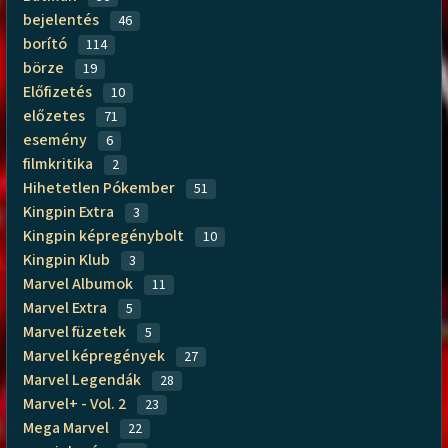
bejelentés
46
borító
114
börze
19
Előfizetés
10
előzetes
71
esemény
6
filmkritika
2
Hihetetlen Pókember
51
Kingpin Extra
3
Kingpin képregénybolt
10
Kingpin Klub
3
Marvel Albumok
11
Marvel Extra
5
Marvel füzetek
5
Marvel képregények
27
Marvel Legendák
28
Marvel+ - Vol. 2
23
Mega Marvel
22