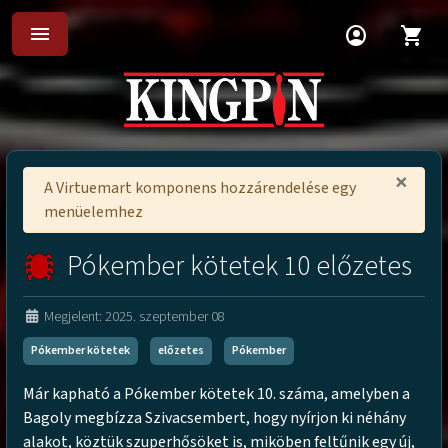
menu
account_circle
shopping_cart
×
A Virtuemart komponens hozzárendelése egy
menüelemhez
Pókember kötetek 10 előzetes
Megjelent: 2025. szeptember 08
Pókember kötetek
előzetes
Pókember
Már kapható a Pókember kötetek 10. száma, amelyben a
Bagoly megbízza Szivacsembert, hogy nyírjon ki néhány
alakot, köztük szuperhősöket is, miköben feltűnik egy új,