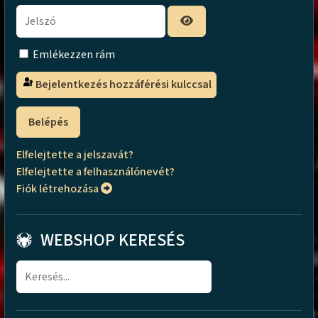
Emlékezzen rám
Bejelentkezés hozzáférési kulccsal
Belépés
Elfelejtette a jelszavát?
Elfelejtette a felhasználónevét?
Fiók létrehozása
WEBSHOP KERESÉS