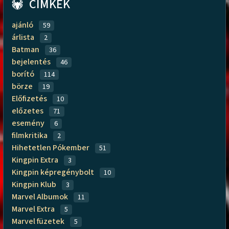
CÍMKÉK
ajánló
59
árlista
2
Batman
36
bejelentés
46
borító
114
börze
19
Előfizetés
10
előzetes
71
esemény
6
filmkritika
2
Hihetetlen Pókember
51
Kingpin Extra
3
Kingpin képregénybolt
10
Kingpin Klub
3
Marvel Albumok
11
Marvel Extra
5
Marvel füzetek
5