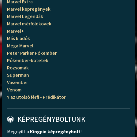
Marvel Extra
Marvel képregények
Marvel Legendák
Marvel mérföldkövek
Marvel+
Más kiadók
Mega Marvel
Peter Parker Pókember
Pókember-kötetek
Rozsomák
Superman
Vasember
Venom
Y az utolsó férfi - Prédikátor
KÉPREGÉNYBOLTUNK
Megnyílt a
Kingpin képregénybolt
!