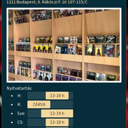
1211 Budapest, II. Rákóczi F. út 107-115/C
Nyitvatartás:
H:
13-18 h
K:
ZÁRVA
Sze:
12-19 h
CS:
13-18 h