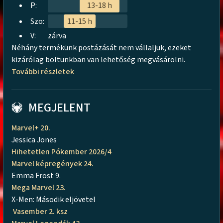
P:
13-18 h
Szo:
11-15 h
V:
zárva
Néhány termékünk postázását nem vállaljuk, ezeket
kizárólag boltunkban van lehetőség megvásárolni.
További részletek
MEGJELENT
Marvel+ 20.
Jessica Jones
Hihetetlen Pókember 2026/4
Marvel képregények 24.
Emma Frost 9.
Mega Marvel 23.
X-Men: Második eljövetel
Vasember 2. ksz