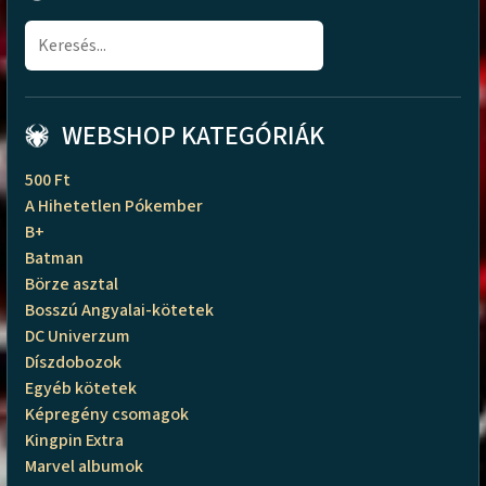
WEBSHOP KATEGÓRIÁK
500 Ft
A Hihetetlen Pókember
B+
Batman
Börze asztal
Bosszú Angyalai-kötetek
DC Univerzum
Díszdobozok
Egyéb kötetek
Képregény csomagok
Kingpin Extra
Marvel albumok