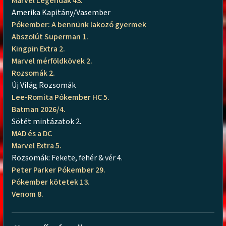
Marvel Legendák 43.
Amerika Kapitány/Vasember
Pókember: A bennünk lakozó gyermek
Abszolút Superman 1.
Kingpin Extra 2.
Marvel mérföldkövek 2.
Rozsomák 2.
Új Világ Rozsomák
Lee-Romita Pókember HC 5.
Batman 2026/4.
Sötét mintázatok 2.
MAD és a DC
Marvel Extra 5.
Rozsomák: Fekete, fehér & vér 4.
Peter Parker Pókember 29.
Pókember kötetek 13.
Venom 8.