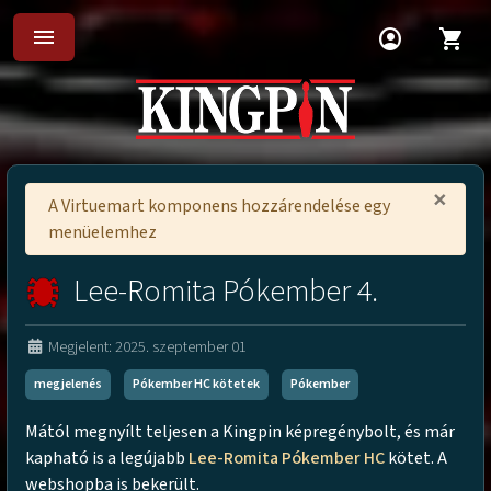
menu
account_circle
shopping_cart
×
A Virtuemart komponens hozzárendelése egy
menüelemhez
Lee-Romita Pókember 4.
Megjelent: 2025. szeptember 01
megjelenés
Pókember HC kötetek
Pókember
Mától megnyílt teljesen a Kingpin képregénybolt, és már
kapható is a legújabb
Lee-Romita Pókember HC
kötet. A
webshopba is bekerült.