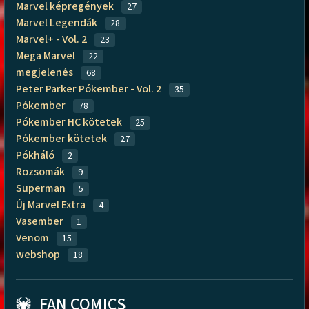
Marvel képregények
27
Marvel Legendák
28
Marvel+ - Vol. 2
23
Mega Marvel
22
megjelenés
68
Peter Parker Pókember - Vol. 2
35
Pókember
78
Pókember HC kötetek
25
Pókember kötetek
27
Pókháló
2
Rozsomák
9
Superman
5
Új Marvel Extra
4
Vasember
1
Venom
15
webshop
18
FAN COMICS