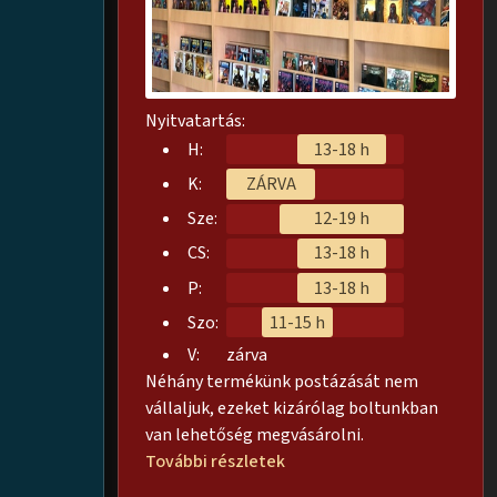
Nyitvatartás:
H:
13-18 h
K:
ZÁRVA
Sze:
12-19 h
CS:
13-18 h
P:
13-18 h
Szo:
11-15 h
V:
zárva
Néhány termékünk postázását nem
vállaljuk, ezeket kizárólag boltunkban
van lehetőség megvásárolni.
További részletek