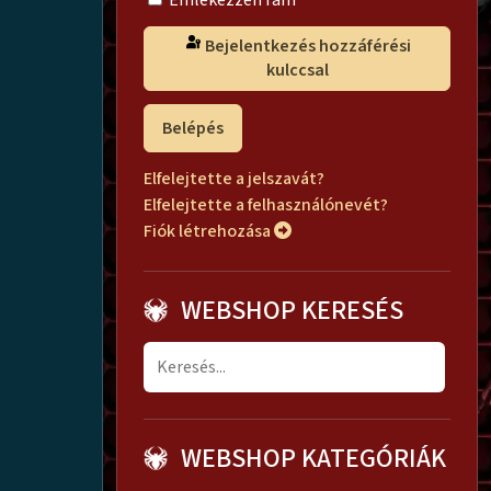
Emlékezzen rám
Bejelentkezés hozzáférési
kulccsal
Belépés
Elfelejtette a jelszavát?
Elfelejtette a felhasználónevét?
Fiók létrehozása
WEBSHOP KERESÉS
WEBSHOP KATEGÓRIÁK