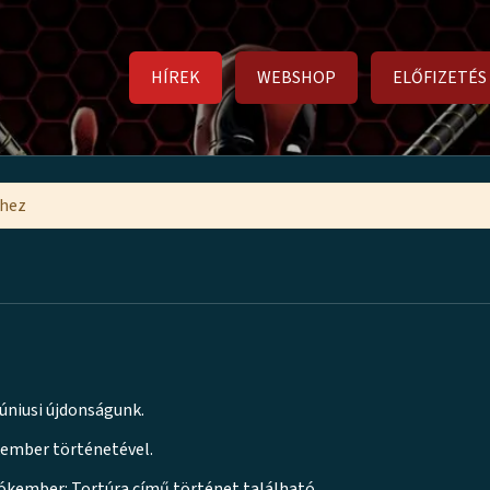
HÍREK
WEBSHOP
ELŐFIZETÉS
mhez
júniusi újdonságunk.
kember történetével.
Pókember: Tortúra című történet található.