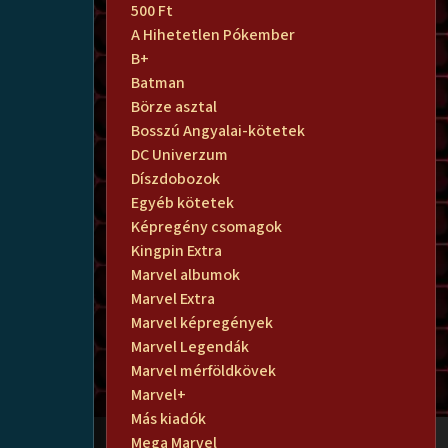
500 Ft
A Hihetetlen Pókember
B+
Batman
Börze asztal
Bosszú Angyalai-kötetek
DC Univerzum
Díszdobozok
Egyéb kötetek
Képregény csomagok
Kingpin Extra
Marvel albumok
Marvel Extra
Marvel képregények
Marvel Legendák
Marvel mérföldkövek
Marvel+
Más kiadók
Mega Marvel