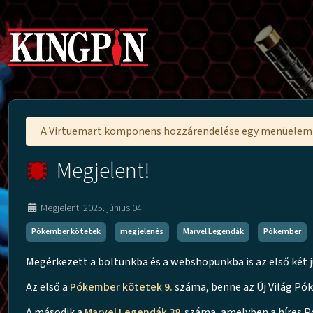
A Virtuemart komponens hozzárendelése egy menüele
Megjelent!
Megjelent: 2025. június 04
Pókember kötetek
megjelenés
Marvel Legendák
Pókember
Megérkezett a boltunkba és a webshopunkba is az első két 
Az első a
Pókember kötetek 9.
száma, benne az Új Világ Pó
A második a
Marvel Legendák 38
. száma, amelyben a híres 