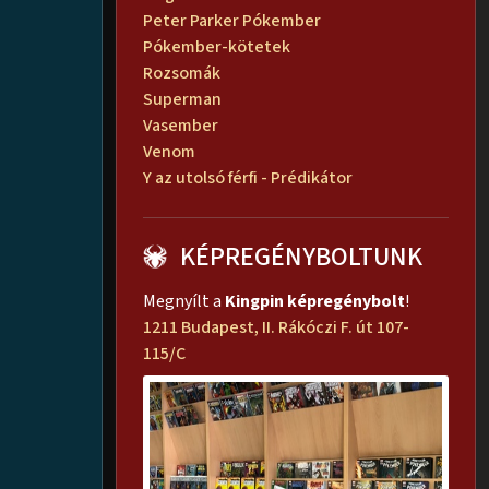
Peter Parker Pókember
Pókember-kötetek
Rozsomák
Superman
Vasember
Venom
Y az utolsó férfi - Prédikátor
KÉPREGÉNYBOLTUNK
Megnyílt a
Kingpin képregénybolt
!
1211 Budapest, II. Rákóczi F. út 107-
115/C