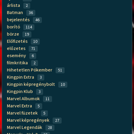
árlista
2
Batman
36
bejelentés
46
borító
114
börze
19
Előfizetés
10
előzetes
71
esemény
6
filmkritika
2
Hihetetlen Pókember
51
Kingpin Extra
3
Kingpin képregénybolt
10
Kingpin Klub
3
Marvel Albumok
11
Marvel Extra
5
Marvel füzetek
5
Marvel képregények
27
Marvel Legendák
28