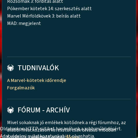
Rozsomák 3: fordítás alatt
Pókember kötetek 14: szerkesztés alatt
Marvel Mérföldkövek 3: beírás alatt
MAD: megjelent
TUDNIVALÓK
A Marvel-kötetek időrendje
Forgalmazók
FÓRUM - ARCHÍV
Mivel sokaknak jó emlékek kötődnek a régi fórumhoz, az
Oldalunkon HTTP-sütiket használunk a jobb működésért.
alábbi hivatkozáson keresztül csak olvasás módban
Adatvédelmi nyilatkozatunkat
itt
olvashatja.
továbbra is elérhető marad:
fórum