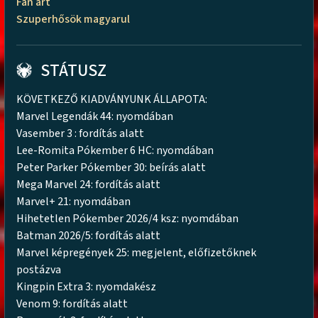
Fan art
Szuperhősök magyarul
STÁTUSZ
KÖVETKEZŐ KIADVÁNYUNK ÁLLAPOTA:
Marvel Legendák 44: nyomdában
Vasember 3 : fordítás alatt
Lee-Romita Pókember 6 HC: nyomdában
Peter Parker Pókember 30: beírás alatt
Mega Marvel 24: fordítás alatt
Marvel+ 21: nyomdában
Hihetetlen Pókember 2026/4 ksz: nyomdában
Batman 2026/5: fordítás alatt
Marvel képregények 25: megjelent, előfizetőknek
postázva
Kingpin Extra 3: nyomdakész
Venom 9: fordítás alatt