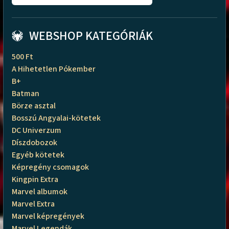
WEBSHOP KATEGÓRIÁK
500 Ft
A Hihetetlen Pókember
B+
Batman
Börze asztal
Bosszú Angyalai-kötetek
DC Univerzum
Díszdobozok
Egyéb kötetek
Képregény csomagok
Kingpin Extra
Marvel albumok
Marvel Extra
Marvel képregények
Marvel Legendák