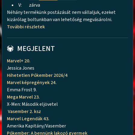
V:
zárva
Néhány termékünk postázását nem vállaljuk, ezeket
kizárólag boltunkban van lehetőség megvásárolni.
További részletek
MEGJELENT
Marvel+ 20.
Jessica Jones
Hihetetlen Pókember 2026/4
Marvel képregények 24.
Emma Frost 9.
Mega Marvel 23.
X-Men: Második eljövetel
Vasember 2. ksz
Marvel Legendák 43.
Amerika Kapitány/Vasember
Pókember: A bennünk lakozó gyermek