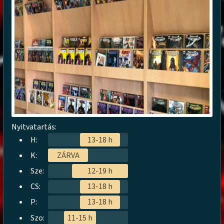
Nyitvatartás:
H:
13-18 h
K:
ZÁRVA
Sze:
12-19 h
CS:
13-18 h
P:
13-18 h
Szo:
11-15 h