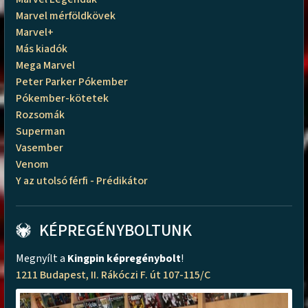
Marvel mérföldkövek
Marvel+
Más kiadók
Mega Marvel
Peter Parker Pókember
Pókember-kötetek
Rozsomák
Superman
Vasember
Venom
Y az utolsó férfi - Prédikátor
KÉPREGÉNYBOLTUNK
Megnyílt a
Kingpin képregénybolt
!
1211 Budapest, II. Rákóczi F. út 107-115/C