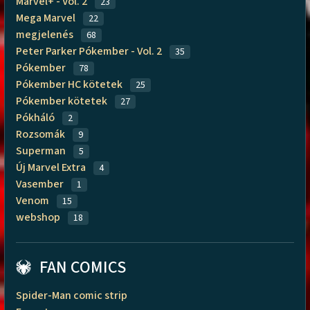
Marvel+ - Vol. 2
23
Mega Marvel
22
megjelenés
68
Peter Parker Pókember - Vol. 2
35
Pókember
78
Pókember HC kötetek
25
Pókember kötetek
27
Pókháló
2
Rozsomák
9
Superman
5
Új Marvel Extra
4
Vasember
1
Venom
15
webshop
18
FAN COMICS
Spider-Man comic strip