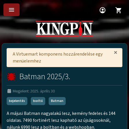
menu
account_circle
shopping_cart
×
A Virtuemart komponens hozzárendelése egy
menüelemhez
Batman 2025/3.
Megjelent: 2025. április 30
bejelentés
borító
Batman
A májusi Batman nagyalakú lesz, kemény fedeles és 144
oldalas. 7490 fortinért lesz kapható az újságosoknál,
nálunk 6990 lesz a boltban és a webshopban.