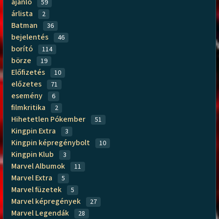
ajánló
59
árlista
2
Batman
36
bejelentés
46
borító
114
börze
19
Előfizetés
10
előzetes
71
esemény
6
filmkritika
2
Hihetetlen Pókember
51
Kingpin Extra
3
Kingpin képregénybolt
10
Kingpin Klub
3
Marvel Albumok
11
Marvel Extra
5
Marvel füzetek
5
Marvel képregények
27
Marvel Legendák
28