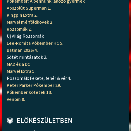
Pókember: A bennünk lakozó gyermek
Abszolút Superman 1.
Kingpin Extra 2.
Marvel mérföldkövek 2.
Rozsomák 2.
Új Világ Rozsomák
Lee-Romita Pókember HC 5.
Batman 2026/4.
Sötét mintázatok 2.
MAD és a DC
Marvel Extra 5.
Rozsomák: Fekete, fehér & vér 4.
Peter Parker Pókember 29.
Pókember kötetek 13.
Venom 8.
ELŐKÉSZÜLETBEN