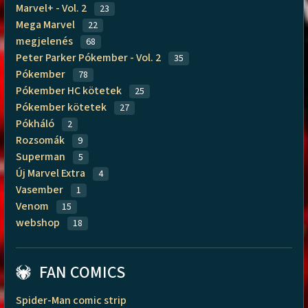
Marvel+ - Vol. 2
23
Mega Marvel
22
megjelenés
68
Peter Parker Pókember - Vol. 2
35
Pókember
78
Pókember HC kötetek
25
Pókember kötetek
27
Pókháló
2
Rozsomák
9
Superman
5
Új Marvel Extra
4
Vasember
1
Venom
15
webshop
18
FAN COMICS
Spider-Man comic strip