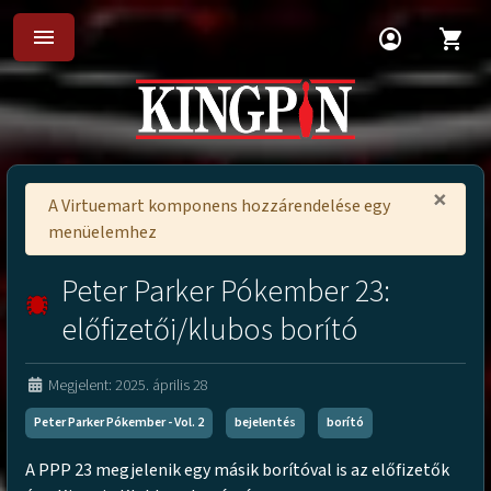
menu
account_circle
shopping_cart
×
A Virtuemart komponens hozzárendelése egy
menüelemhez
Peter Parker Pókember 23:
előfizetői/klubos borító
Megjelent: 2025. április 28
Peter Parker Pókember - Vol. 2
bejelentés
borító
A PPP 23 megjelenik egy másik borítóval is az előfizetők