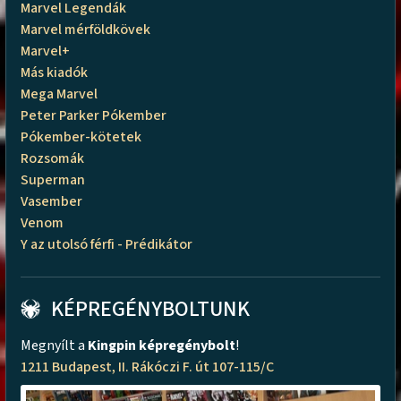
Marvel Legendák
Marvel mérföldkövek
Marvel+
Más kiadók
Mega Marvel
Peter Parker Pókember
Pókember-kötetek
Rozsomák
Superman
Vasember
Venom
Y az utolsó férfi - Prédikátor
KÉPREGÉNYBOLTUNK
Megnyílt a
Kingpin képregénybolt
!
1211 Budapest, II. Rákóczi F. út 107-115/C