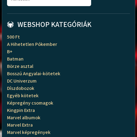
WEBSHOP KATEGÓRIÁK
500 Ft
A Hihetetlen Pókember
B+
Batman
Börze asztal
Bosszú Angyalai-kötetek
DC Univerzum
Díszdobozok
Egyéb kötetek
Képregény csomagok
Kingpin Extra
Marvel albumok
Marvel Extra
Marvel képregények