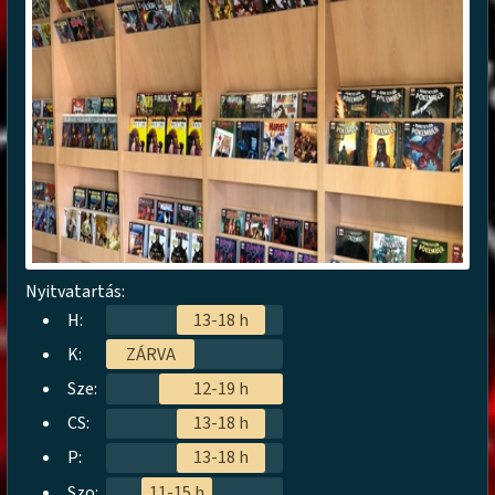
Nyitvatartás:
H:
13-18 h
K:
ZÁRVA
Sze:
12-19 h
CS:
13-18 h
P:
13-18 h
Szo:
11-15 h