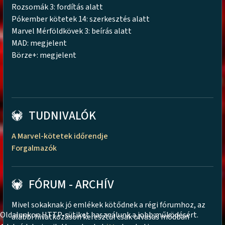
Rozsomák 3: fordítás alatt
Pókember kötetek 14: szerkesztés alatt
Marvel Mérföldkövek 3: beírás alatt
MAD: megjelent
Börze+: megjelent
TUDNIVALÓK
A Marvel-kötetek időrendje
Forgalmazók
FÓRUM - ARCHÍV
Mivel sokaknak jó emlékek kötődnek a régi fórumhoz, az
Oldalunkon HTTP-sütiket használunk a jobb működésért.
alábbi hivatkozáson keresztül csak olvasás módban