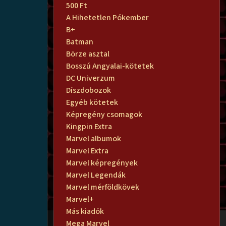
500 Ft
A Hihetetlen Pókember
B+
Batman
Börze asztal
Bosszú Angyalai-kötetek
DC Univerzum
Díszdobozok
Egyéb kötetek
Képregény csomagok
Kingpin Extra
Marvel albumok
Marvel Extra
Marvel képregények
Marvel Legendák
Marvel mérföldkövek
Marvel+
Más kiadók
Mega Marvel