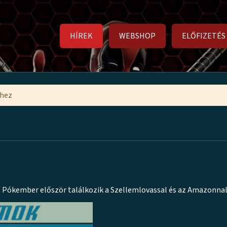
HÍREK
WEBSHOP
ELŐFIZETÉS
mhez
 Pókember először találkozik a Szellemlovassal és az Amazonnal 