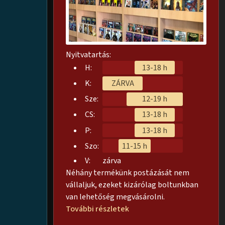
Nyitvatartás:
H:
13-18 h
K:
ZÁRVA
Sze:
12-19 h
CS:
13-18 h
P:
13-18 h
Szo:
11-15 h
V:
zárva
Néhány termékünk postázását nem
vállaljuk, ezeket kizárólag boltunkban
van lehetőség megvásárolni.
További részletek