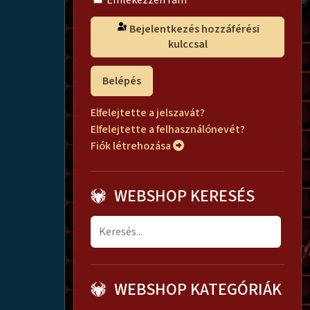
Emlékezzen rám
Bejelentkezés hozzáférési
kulccsal
Belépés
Elfelejtette a jelszavát?
Elfelejtette a felhasználónevét?
Fiók létrehozása
WEBSHOP KERESÉS
WEBSHOP KATEGÓRIÁK