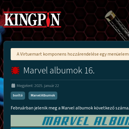
A Virtuemart komponens hozzárendelése egy menüele
Marvel albumok 16.
Megjelent: 2025. január 22
borító
Marvel Albumok
Februárban jelenik meg a Marvel albumok következő száma.