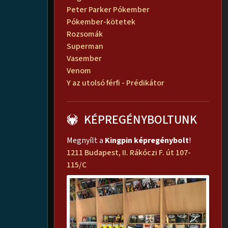
Peter Parker Pókember
Pókember-kötetek
Rozsomák
Superman
Vasember
Venom
Y az utolsó férfi - Prédikátor
KÉPREGÉNYBOLTUNK
Megnyílt a
Kingpin képregénybolt
!
1211 Budapest, II. Rákóczi F. út 107-
115/C