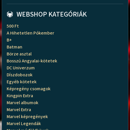
WEBSHOP KATEGÓRIÁK
500 Ft
A Hihetetlen Pókember
B+
Batman
Börze asztal
Bosszú Angyalai-kötetek
DC Univerzum
Díszdobozok
Egyéb kötetek
Képregény csomagok
Kingpin Extra
Marvel albumok
Marvel Extra
Marvel képregények
Marvel Legendák