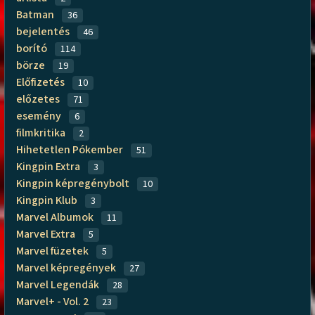
Batman
36
bejelentés
46
borító
114
börze
19
Előfizetés
10
előzetes
71
esemény
6
filmkritika
2
Hihetetlen Pókember
51
Kingpin Extra
3
Kingpin képregénybolt
10
Kingpin Klub
3
Marvel Albumok
11
Marvel Extra
5
Marvel füzetek
5
Marvel képregények
27
Marvel Legendák
28
Marvel+ - Vol. 2
23