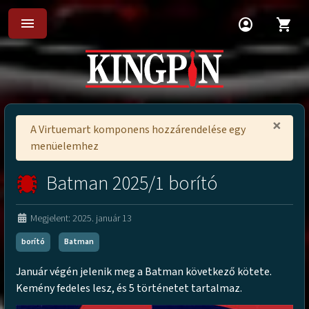
menu
account_circle
shopping_cart
×
A Virtuemart komponens hozzárendelése egy
menüelemhez
Batman 2025/1 borító
Megjelent: 2025. január 13
borító
Batman
Január végén jelenik meg a Batman következő kötete.
Kemény fedeles lesz, és 5 történetet tartalmaz.