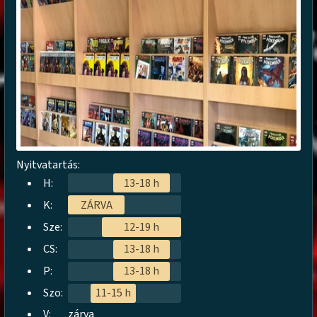
Nyitvatartás:
H:
13-18 h
K:
ZÁRVA
Sze:
12-19 h
CS:
13-18 h
P:
13-18 h
Szo:
11-15 h
V:
zárva