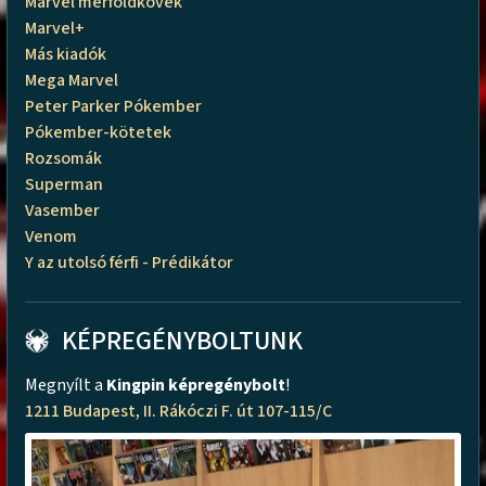
Marvel mérföldkövek
Marvel+
Más kiadók
Mega Marvel
Peter Parker Pókember
Pókember-kötetek
Rozsomák
Superman
Vasember
Venom
Y az utolsó férfi - Prédikátor
KÉPREGÉNYBOLTUNK
Megnyílt a
Kingpin képregénybolt
!
1211 Budapest, II. Rákóczi F. út 107-115/C