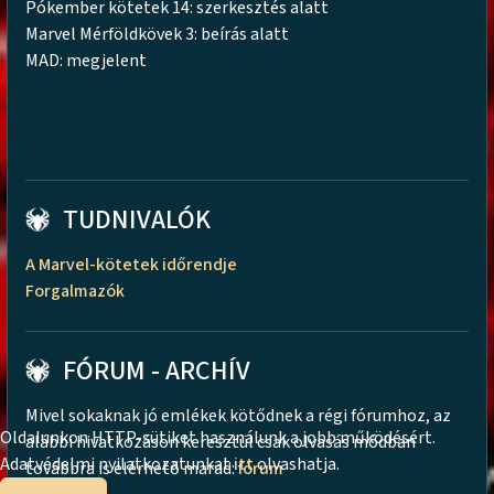
Pókember kötetek 14: szerkesztés alatt
Marvel Mérföldkövek 3: beírás alatt
MAD: megjelent
TUDNIVALÓK
A Marvel-kötetek időrendje
Forgalmazók
FÓRUM - ARCHÍV
Mivel sokaknak jó emlékek kötődnek a régi fórumhoz, az
Oldalunkon HTTP-sütiket használunk a jobb működésért.
alábbi hivatkozáson keresztül csak olvasás módban
Adatvédelmi nyilatkozatunkat
itt
olvashatja.
továbbra is elérhető marad:
fórum