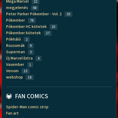
Mega Marvel
22
megjelenés
68
Peter Parker Pókember - Vol. 2
35
Pókember
78
Pókember HC kötetek
25
Pókember kötetek
27
Pókháló
2
Rozsomák
9
Superman
5
Új Marvel Extra
4
Vasember
1
Venom
15
webshop
18
FAN COMICS
Spider-Man comic strip
Fan art