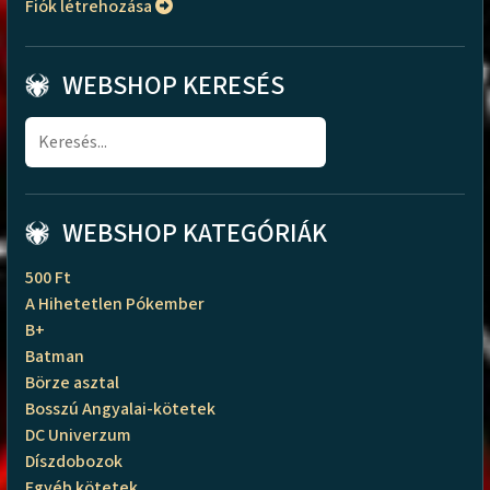
Fiók létrehozása
WEBSHOP KERESÉS
WEBSHOP KATEGÓRIÁK
500 Ft
A Hihetetlen Pókember
B+
Batman
Börze asztal
Bosszú Angyalai-kötetek
DC Univerzum
Díszdobozok
Egyéb kötetek