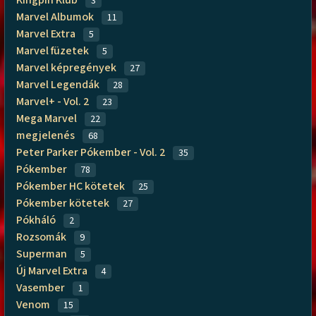
Kingpin Klub
3
Marvel Albumok
11
Marvel Extra
5
Marvel füzetek
5
Marvel képregények
27
Marvel Legendák
28
Marvel+ - Vol. 2
23
Mega Marvel
22
megjelenés
68
Peter Parker Pókember - Vol. 2
35
Pókember
78
Pókember HC kötetek
25
Pókember kötetek
27
Pókháló
2
Rozsomák
9
Superman
5
Új Marvel Extra
4
Vasember
1
Venom
15