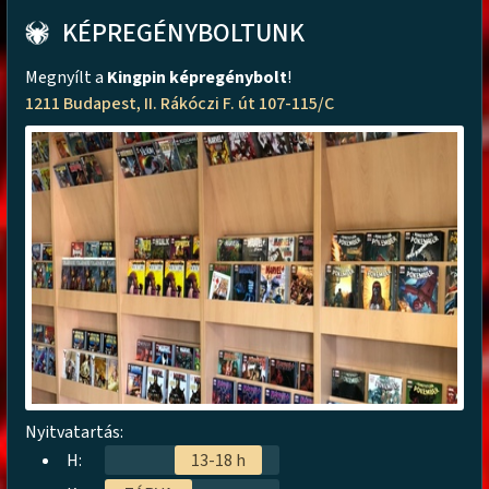
KÉPREGÉNYBOLTUNK
Megnyílt a
Kingpin képregénybolt
!
1211 Budapest, II. Rákóczi F. út 107-115/C
Nyitvatartás:
H:
13-18 h