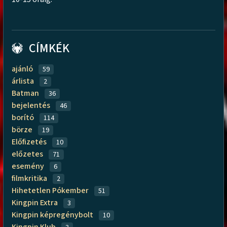
CÍMKÉK
ajánló
59
árlista
2
Batman
36
bejelentés
46
borító
114
börze
19
Előfizetés
10
előzetes
71
esemény
6
filmkritika
2
Hihetetlen Pókember
51
Kingpin Extra
3
Kingpin képregénybolt
10