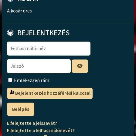
A kosár üres
BEJELENTKEZÉS
Emlékezzen rám
Bejelentkezés hozzáférési kulccsal
Belépés
Elfelejtette a jelszavát?
Elfelejtette a felhasználónevét?