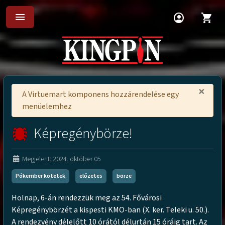
menu
account_circle
shopping_cart
×
A Virtuemart komponens hozzárendelése egy
menüelemhez
Képregénybörze!
Megjelent: 2024. október 05
Pókember kötetek
előzetes
börze
Holnap, 6-án rendezzük meg az 54. Fővárosi
Képregénybörzét a kispesti KMO-ban (X. ker. Teleki u. 50.).
A rendezvény délelőtt 10 órától délurtán 15 óráig tart. Az