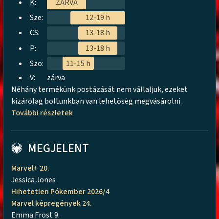
K:
ZÁRVA
Sze:
12-19 h
CS:
13-18 h
P:
13-18 h
Szo:
11-15 h
V:
zárva
Néhány termékünk postázását nem vállaljuk, ezeket
kizárólag boltunkban van lehetőség megvásárolni.
További részletek
MEGJELENT
Marvel+ 20.
Jessica Jones
Hihetetlen Pókember 2026/4
Marvel képregények 24.
Emma Frost 9.