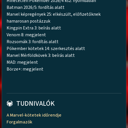
Hihetetlen Pókember 2026/4 ksz: nyomdában
Batman 2026/5: fordítás alatt
Marvel képregények 25: elkészült, előfizetőknek
hamarosan postázzuk
Kingpin Extra 3: beírás alatt
Venom 8: megjelent
Rozsomák 3: fordítás alatt
Pókember kötetek 14: szerkesztés alatt
Marvel Mérföldkövek 3: beírás alatt
MAD: megjelent
Börze+: megjelent
TUDNIVALÓK
A Marvel-kötetek időrendje
Forgalmazók