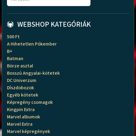
WEBSHOP KATEGÓRIÁK
500 Ft
A Hihetetlen Pókember
B+
Batman
Börze asztal
Bosszú Angyalai-kötetek
DC Univerzum
Díszdobozok
Egyéb kötetek
Képregény csomagok
Kingpin Extra
Marvel albumok
Marvel Extra
Marvel képregények