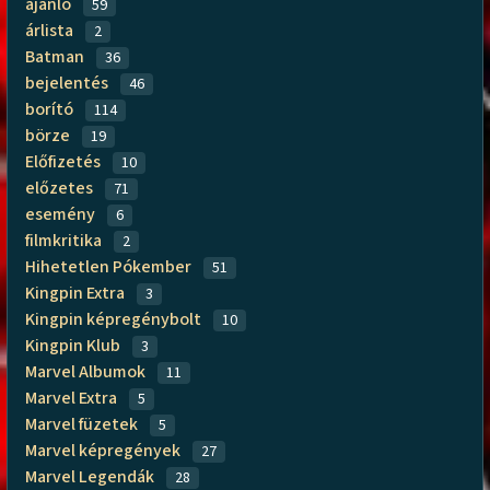
ajánló
59
árlista
2
Batman
36
bejelentés
46
borító
114
börze
19
Előfizetés
10
előzetes
71
esemény
6
filmkritika
2
Hihetetlen Pókember
51
Kingpin Extra
3
Kingpin képregénybolt
10
Kingpin Klub
3
Marvel Albumok
11
Marvel Extra
5
Marvel füzetek
5
Marvel képregények
27
Marvel Legendák
28