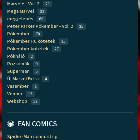
Marvel+ - Vol. 2
23
Mega Marvel
22
megjelenés
68
Peter Parker Pókember - Vol. 2
35
Pókember
78
Pókember HC kötetek
25
Pókember kötetek
27
Pókháló
2
Rozsomák
9
Superman
5
Új Marvel Extra
4
Vasember
1
Venom
15
webshop
18
FAN COMICS
Spider-Man comic strip