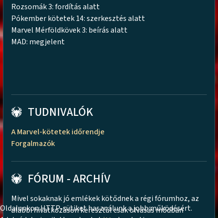
Rozsomák 3: fordítás alatt
Pókember kötetek 14: szerkesztés alatt
Marvel Mérföldkövek 3: beírás alatt
MAD: megjelent
TUDNIVALÓK
A Marvel-kötetek időrendje
Forgalmazók
FÓRUM - ARCHÍV
Mivel sokaknak jó emlékek kötődnek a régi fórumhoz, az
Oldalunkon HTTP-sütiket használunk a jobb működésért.
alábbi hivatkozáson keresztül csak olvasás módban