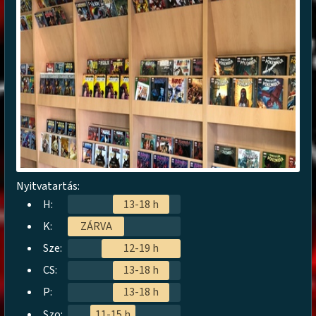
Nyitvatartás:
H:
13-18 h
K:
ZÁRVA
Sze:
12-19 h
CS:
13-18 h
P:
13-18 h
Szo:
11-15 h