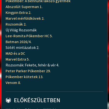
Pókember: A bennünk lakozó gyermek
Abszolút Superman 1.
Kingpin Extra 2.
Marvel mérföldkövek 2.
Rozsomák 2.
Új Világ Rozsomák
Lee-Romita Pókember HC 5.
Batman 2026/4.
Sötét mintázatok 2.
MAD és a DC
Marvel Extra 5.
Rozsomák: Fekete, fehér & vér 4.
Peter Parker Pókember 29.
Pókember kötetek 13.
Venom 8.
ELŐKÉSZÜLETBEN