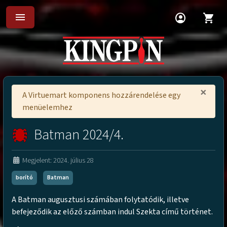
menu
account_circle
shopping_cart
×
A Virtuemart komponens hozzárendelése egy
menüelemhez
Batman 2024/4.
Megjelent: 2024. július 28
borító
Batman
A Batman augusztusi számában folytatódik, illetve
befejeződik az előző számban indul Szekta című történet.