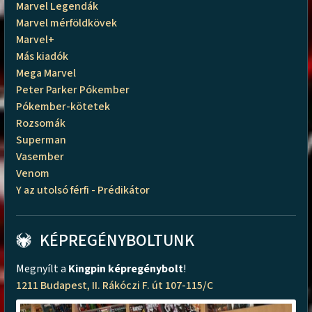
Marvel Legendák
Marvel mérföldkövek
Marvel+
Más kiadók
Mega Marvel
Peter Parker Pókember
Pókember-kötetek
Rozsomák
Superman
Vasember
Venom
Y az utolsó férfi - Prédikátor
KÉPREGÉNYBOLTUNK
Megnyílt a
Kingpin képregénybolt
!
1211 Budapest, II. Rákóczi F. út 107-115/C