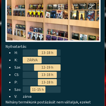
Nyitvatartás:
H:
13-18 h
K:
ZÁRVA
Sze:
12-19 h
CS:
13-18 h
P:
13-18 h
Szo:
11-15 h
V:
zárva
Néhány termékünk postázását nem vállaljuk, ezeket