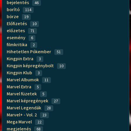
bejelentés
46
borító
114
börze
19
Előfizetés
10
előzetes
71
esemény
6
filmkritika
2
Hihetetlen Pókember
51
Kingpin Extra
3
Kingpin képregénybolt
10
Kingpin Klub
3
Marvel Albumok
11
Marvel Extra
5
Marvel füzetek
5
Marvel képregények
27
Marvel Legendák
28
Marvel+ - Vol. 2
23
Mega Marvel
22
megjelenés
68