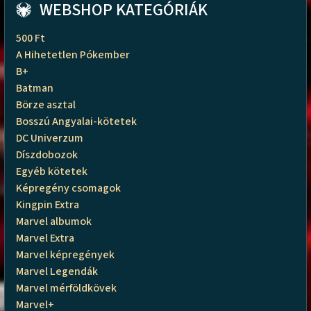
WEBSHOP KATEGÓRIÁK
500 Ft
A Hihetetlen Pókember
B+
Batman
Börze asztal
Bosszú Angyalai-kötetek
DC Univerzum
Díszdobozok
Egyéb kötetek
Képregény csomagok
Kingpin Extra
Marvel albumok
Marvel Extra
Marvel képregények
Marvel Legendák
Marvel mérföldkövek
Marvel+