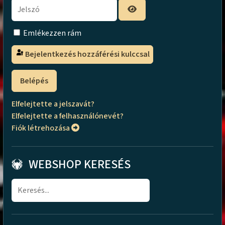
Emlékezzen rám
Bejelentkezés hozzáférési kulccsal
Belépés
Elfelejtette a jelszavát?
Elfelejtette a felhasználónevét?
Fiók létrehozása
WEBSHOP KERESÉS