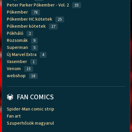
Peter Parker Pókember - Vol. 2
35
Pókember
78
Pókember HC kötetek
25
Pókember kötetek
27
Pókháló
2
Rozsomák
9
Superman
5
Új Marvel Extra
4
Vasember
1
Venom
15
webshop
18
FAN COMICS
Spider-Man comic strip
Fan art
Szuperhősök magyarul