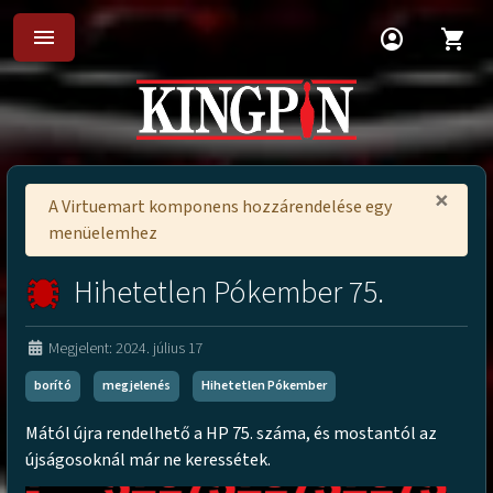
menu
account_circle
shopping_cart
×
A Virtuemart komponens hozzárendelése egy
menüelemhez
Hihetetlen Pókember 75.
Megjelent: 2024. július 17
borító
megjelenés
Hihetetlen Pókember
Mától újra rendelhető a HP 75. száma, és mostantól az
újságosoknál már ne keressétek.