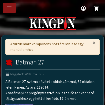
menu
account_circle
shopping_cart
×
A Virtuemart komponens hozzárendelése egy
menüelemhez
Batman 27.
Megjelent: 2018. május 12
A Batman 27. száma bővített oldalszámmal, 64 oldalon
jelenik meg. Az ára: 1190 Ft.
A vasárnapi Képregényfesztiválon lesz először kapható.
Újságosokhoz egy héttel később, 19-én kerül.