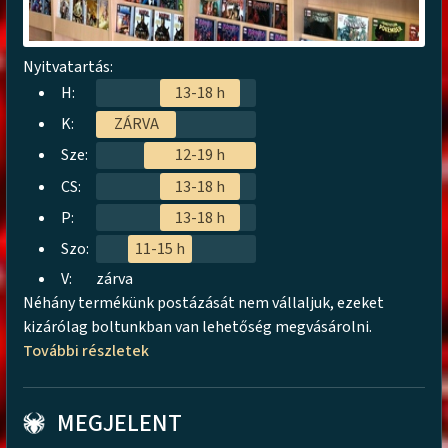
Nyitvatartás:
H:
13-18 h
K:
ZÁRVA
Sze:
12-19 h
CS:
13-18 h
P:
13-18 h
Szo:
11-15 h
V:
zárva
Néhány termékünk postázását nem vállaljuk, ezeket
kizárólag boltunkban van lehetőség megvásárolni.
További részletek
MEGJELENT