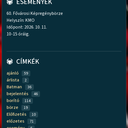
ESEMÉNYEK
60. Fővárosi Képregénybörze
Helyszín: KMO
Időpont: 2026. 10. 11.
10-15 óráig.
CÍMKÉK
ajánló
59
árlista
2
Batman
36
bejelentés
46
borító
114
börze
19
Előfizetés
10
előzetes
71
esemény