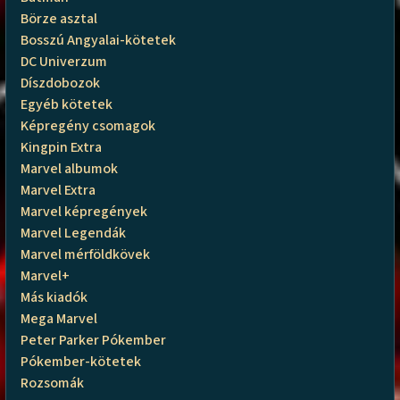
Börze asztal
Bosszú Angyalai-kötetek
DC Univerzum
Díszdobozok
Egyéb kötetek
Képregény csomagok
Kingpin Extra
Marvel albumok
Marvel Extra
Marvel képregények
Marvel Legendák
Marvel mérföldkövek
Marvel+
Más kiadók
Mega Marvel
Peter Parker Pókember
Pókember-kötetek
Rozsomák