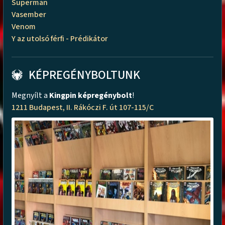
Superman
Vasember
Venom
Y az utolsó férfi - Prédikátor
KÉPREGÉNYBOLTUNK
Megnyílt a
Kingpin képregénybolt
!
1211 Budapest, II. Rákóczi F. út 107-115/C