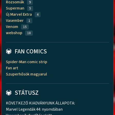
Rozsomák
9
Superman
5
Új Marvel Extra
4
Vasember
1
Venom
15
webshop
18
FAN COMICS
Spider-Man comic strip
Fan art
Szuperhősök magyarul
STÁTUSZ
KÖVETKEZŐ KIADVÁNYUNK ÁLLAPOTA:
Marvel Legendák 44: nyomdában