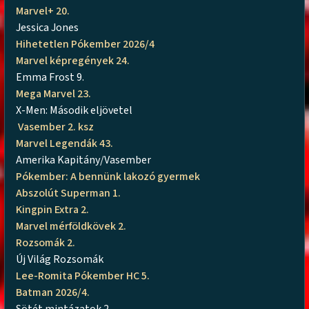
Marvel+ 20.
Jessica Jones
Hihetetlen Pókember 2026/4
Marvel képregények 24.
Emma Frost 9.
Mega Marvel 23.
X-Men: Második eljövetel
Vasember 2. ksz
Marvel Legendák 43.
Amerika Kapitány/Vasember
Pókember: A bennünk lakozó gyermek
Abszolút Superman 1.
Kingpin Extra 2.
Marvel mérföldkövek 2.
Rozsomák 2.
Új Világ Rozsomák
Lee-Romita Pókember HC 5.
Batman 2026/4.
Sötét mintázatok 2.