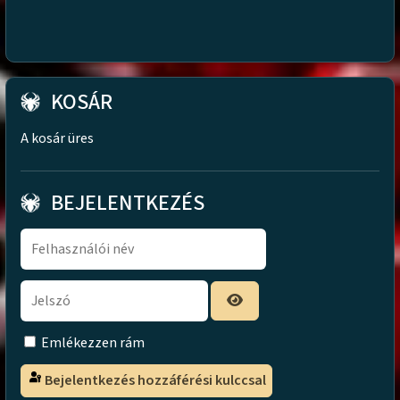
KOSÁR
A kosár üres
BEJELENTKEZÉS
Emlékezzen rám
Bejelentkezés hozzáférési kulccsal