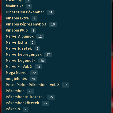
6
filmkritika
2
Hihetetlen Pókember
51
Kingpin Extra
3
Kingpin képregénybolt
10
Kingpin Klub
3
Marvel Albumok
11
Marvel Extra
5
Marvel füzetek
5
Marvel képregények
27
Marvel Legendák
28
Marvel+ - Vol. 2
23
Mega Marvel
22
megjelenés
68
Peter Parker Pókember - Vol. 2
35
Pókember
78
Pókember HC kötetek
25
Pókember kötetek
27
Pókháló
2