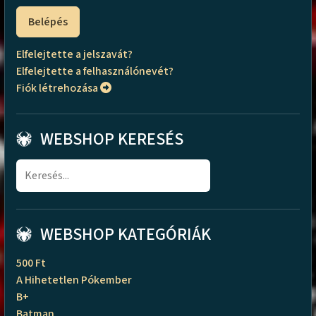
Belépés
Elfelejtette a jelszavát?
Elfelejtette a felhasználónevét?
Fiók létrehozása
WEBSHOP KERESÉS
WEBSHOP KATEGÓRIÁK
500 Ft
A Hihetetlen Pókember
B+
Batman