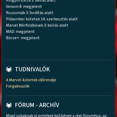
Kingpin Extra 3: beírás alatt
Venom 8: megjelent
Rozsomák 3: fordítás alatt
Pókember kötetek 14: szerkesztés alatt
Marvel Mérföldkövek 3: beírás alatt
MAD: megjelent
Börze+: megjelent
TUDNIVALÓK
A Marvel-kötetek időrendje
Forgalmazók
FÓRUM - ARCHÍV
Mivel sokaknak jó emlékek kötődnek a régi fórumhoz, az