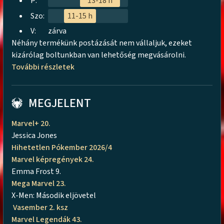
P:
13-18 h
Szo:
11-15 h
V:
zárva
Néhány termékünk postázását nem vállaljuk, ezeket
kizárólag boltunkban van lehetőség megvásárolni.
További részletek
MEGJELENT
Marvel+ 20.
Jessica Jones
Hihetetlen Pókember 2026/4
Marvel képregények 24.
Emma Frost 9.
Mega Marvel 23.
X-Men: Második eljövetel
Vasember 2. ksz
Marvel Legendák 43.