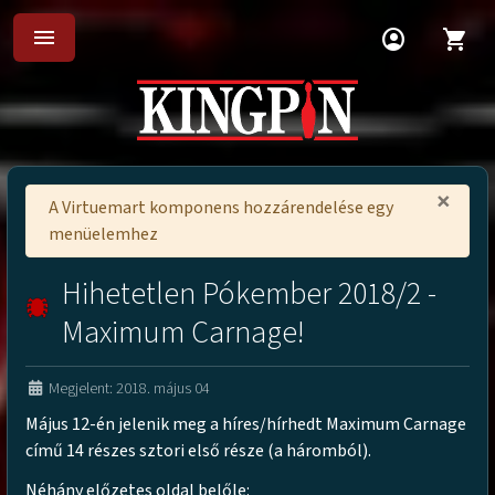
menu
account_circle
shopping_cart
×
A Virtuemart komponens hozzárendelése egy
menüelemhez
Hihetetlen Pókember 2018/2 -
Maximum Carnage!
Megjelent: 2018. május 04
Május 12-én jelenik meg a híres/hírhedt Maximum Carnage
című 14 részes sztori első része (a háromból).
Néhány előzetes oldal belőle: