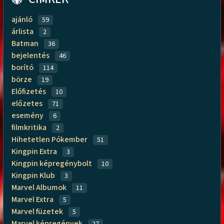
ajánló
59
árlista
2
Batman
36
bejelentés
46
borító
114
börze
19
Előfizetés
10
előzetes
71
esemény
6
filmkritika
2
Hihetetlen Pókember
51
Kingpin Extra
3
Kingpin képregénybolt
10
Kingpin Klub
3
Marvel Albumok
11
Marvel Extra
5
Marvel füzetek
5
Marvel képregények
27