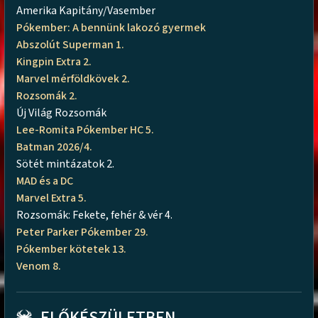
Amerika Kapitány/Vasember
Pókember: A bennünk lakozó gyermek
Abszolút Superman 1.
Kingpin Extra 2.
Marvel mérföldkövek 2.
Rozsomák 2.
Új Világ Rozsomák
Lee-Romita Pókember HC 5.
Batman 2026/4.
Sötét mintázatok 2.
MAD és a DC
Marvel Extra 5.
Rozsomák: Fekete, fehér & vér 4.
Peter Parker Pókember 29.
Pókember kötetek 13.
Venom 8.
ELŐKÉSZÜLETBEN