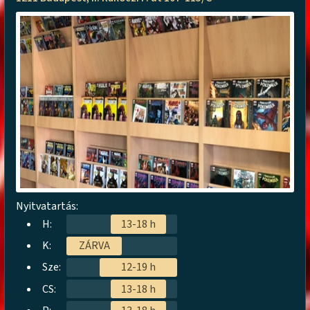
Nyitvatartás:
H:
13-18 h
K:
ZÁRVA
Sze:
12-19 h
CS:
13-18 h