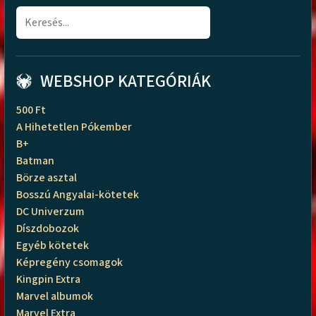
WEBSHOP KATEGÓRIÁK
500 Ft
A Hihetetlen Pókember
B+
Batman
Börze asztal
Bosszú Angyalai-kötetek
DC Univerzum
Díszdobozok
Egyéb kötetek
Képregény csomagok
Kingpin Extra
Marvel albumok
Marvel Extra