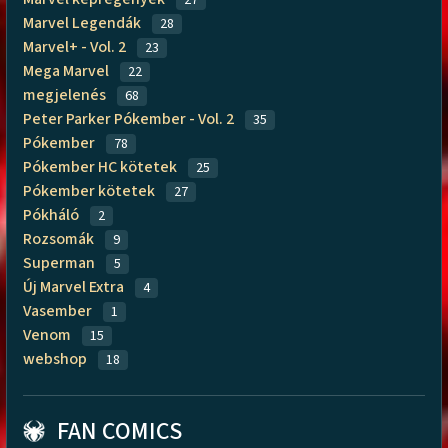
Marvel Legendák
28
Marvel+ - Vol. 2
23
Mega Marvel
22
megjelenés
68
Peter Parker Pókember - Vol. 2
35
Pókember
78
Pókember HC kötetek
25
Pókember kötetek
27
Pókháló
2
Rozsomák
9
Superman
5
Új Marvel Extra
4
Vasember
1
Venom
15
webshop
18
FAN COMICS