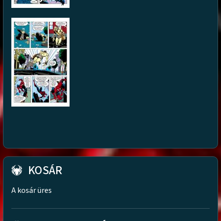
KOSÁR
A kosár üres