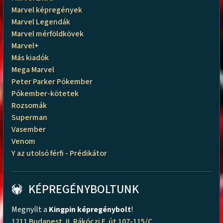
Marvel képregények
Marvel Legendák
Marvel mérföldkövek
Marvel+
Más kiadók
Mega Marvel
Peter Parker Pókember
Pókember-kötetek
Rozsomák
Superman
Vasember
Venom
Y az utolsó férfi - Prédikátor
KÉPREGÉNYBOLTUNK
Megnyílt a
Kingpin képregénybolt
!
1211 Budapest, II. Rákóczi F. út 107-115/C