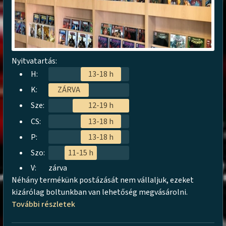
Nyitvatartás:
H:
13-18 h
K:
ZÁRVA
Sze:
12-19 h
CS:
13-18 h
P:
13-18 h
Szo:
11-15 h
V:
zárva
Néhány termékünk postázását nem vállaljuk, ezeket
kizárólag boltunkban van lehetőség megvásárolni.
További részletek