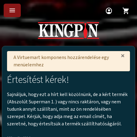
menu
account_circle
shopping_cart
×
A Virtuemart komponens hozzárendelése egy
menüelemhez
Értesítést kérek!
Sajnáljuk, hogy ezt a hírt kell közölnünk, de a kért termék
(
Abszolút Superman 1.
) vagy nincs raktáron, vagy nem
tudunk annyit szállítani, mint az ön rendelésében
szerepel. Kérjük, hogy adja meg az email címét, ha
szeretné, hogy értesítsük a termék szállíthatóságáról.