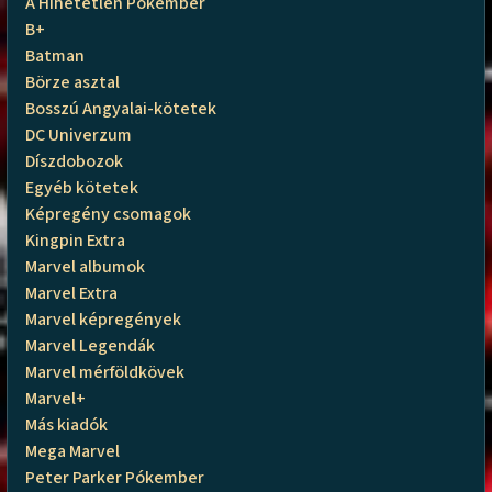
A Hihetetlen Pókember
B+
Batman
Börze asztal
Bosszú Angyalai-kötetek
DC Univerzum
Díszdobozok
Egyéb kötetek
Képregény csomagok
Kingpin Extra
Marvel albumok
Marvel Extra
Marvel képregények
Marvel Legendák
Marvel mérföldkövek
Marvel+
Más kiadók
Mega Marvel
Peter Parker Pókember