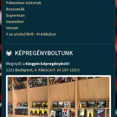
Pókember-kötetek
Rozsomák
Superman
Vasember
Venom
Y az utolsó férfi - Prédikátor
KÉPREGÉNYBOLTUNK
Megnyílt a
Kingpin képregénybolt
!
1211 Budapest, II. Rákóczi F. út 107-115/C