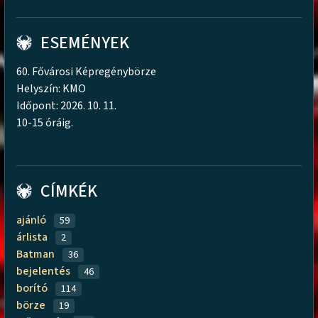
ESEMÉNYEK
60. Fővárosi Képregénybörze
Helyszín: KMO
Időpont: 2026. 10. 11.
10-15 óráig.
CÍMKÉK
ajánló
59
árlista
2
Batman
36
bejelentés
46
borító
114
börze
19