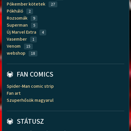
Pókember kötetek
27
Pókháló
2
Rozsomák
9
Superman
5
Új Marvel Extra
4
Vasember
1
Venom
15
webshop
18
FAN COMICS
Spider-Man comic strip
Fan art
Szuperhősök magyarul
STÁTUSZ