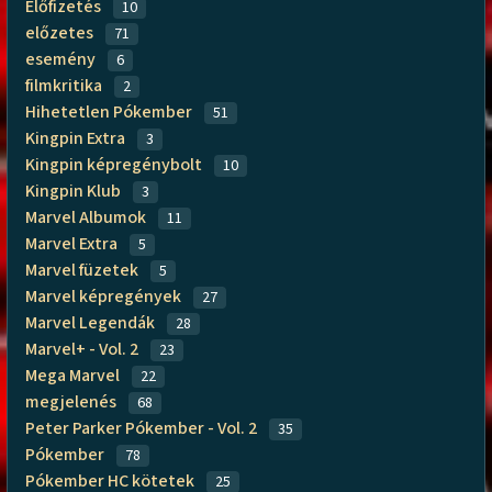
Előfizetés
10
előzetes
71
esemény
6
filmkritika
2
Hihetetlen Pókember
51
Kingpin Extra
3
Kingpin képregénybolt
10
Kingpin Klub
3
Marvel Albumok
11
Marvel Extra
5
Marvel füzetek
5
Marvel képregények
27
Marvel Legendák
28
Marvel+ - Vol. 2
23
Mega Marvel
22
megjelenés
68
Peter Parker Pókember - Vol. 2
35
Pókember
78
Pókember HC kötetek
25