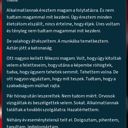
hiába.
Alkalmatlannak éreztem magam a folytatásra. És nem
tudtam magammal mit kezdeni. Úgy éreztem minden
életcélom elszállt, nincs értelme, hogy éljek. Üres voltam
és tényleg nem tudtam magammal mit kezdeni.
De valahogy átvészeltem. A munkába temetkeztem.
Aztán jött a katonaság.
Ott nagyon kellett fékezni magam. Volt, hogy úgy kitoltak
velem a feletteseim, hogy utána a képembe röhögtek,
tudva, hogy úgysem tehetek semmit. Tehettem volna. De
ott nagyon vigyáztam, hogy mit teszek. Tudtam, hogy a
szabadságom múlhat rajta.
Pár hónap után leszereltek. Nem tudom miért. Orvosok
vizsgáltak és beszélgettek velem. Sokat. Alkalmatlannak
találtak a további szolgálatra. Hazatérhettem.
Néhány év eseménytelenül telt el. Dolgoztam, pihentem,
tanultam, lediplomáztam.