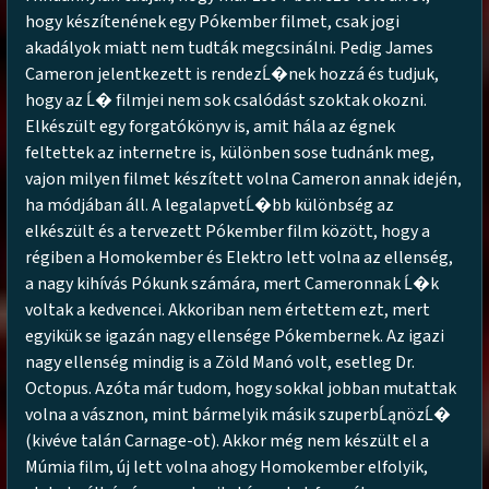
hogy készítenének egy Pókember filmet, csak jogi
akadályok miatt nem tudták megcsinálni. Pedig James
Cameron jelentkezett is rendezĹ�nek hozzá és tudjuk,
hogy az Ĺ� filmjei nem sok csalódást szoktak okozni.
Elkészült egy forgatókönyv is, amit hála az égnek
feltettek az internetre is, különben sose tudnánk meg,
vajon milyen filmet készített volna Cameron annak idején,
ha módjában áll. A legalapvetĹ�bb különbség az
elkészült és a tervezett Pókember film között, hogy a
régiben a Homokember és Elektro lett volna az ellenség,
a nagy kihívás Pókunk számára, mert Cameronnak Ĺ�k
voltak a kedvencei. Akkoriban nem értettem ezt, mert
egyikük se igazán nagy ellensége Pókembernek. Az igazi
nagy ellenség mindig is a Zöld Manó volt, esetleg Dr.
Octopus. Azóta már tudom, hogy sokkal jobban mutattak
volna a vásznon, mint bármelyik másik szuperbĹąnözĹ�
(kivéve talán Carnage-ot). Akkor még nem készült el a
Múmia film, új lett volna ahogy Homokember elfolyik,