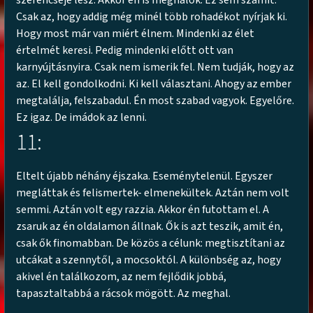
szerencséje lesz. Akkor én is meghalok. Ez sem számít.
Csak az, hogy addig még minél több rohadékot nyírjak ki.
Hogy most már van miért élnem. Mindenki az élet
értelmét keresi. Pedig mindenki előtt ott van
karnyújtásnyira. Csak nem ismerik fel. Nem tudják, hogy az
az. El kell gondolkodni. Ki kell választani. Ahogy az ember
megtalálja, felszabadul. Én most szabad vagyok. Egyelőre.
Ez igaz. De imádok az lenni.
11:
Eltelt újabb néhány éjszaka. Eseménytelenül. Egyszer
megláttak és felismertek- elmenekültek. Aztán nem volt
semmi. Aztán volt egy razzia. Akkor én futottam el. A
zsaruk az én oldalamon állnak. Ők is azt teszik, amit én,
csak ők finomabban. De közös a célunk: megtisztítani az
utcákat a szennytől, a mocsoktól. A különbség az, hogy
akivel én találkozom, az nem fejlődik jobbá,
tapasztaltabbá a rácsok mögött. Az meghal.