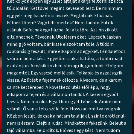
Két kölyök éppen egy üzlet ajtaját akarja feltörni az utca
túloldalán. Kettővel megint kevesebb lesz. De minimum
eggyel- még ha az én is leszek. Meglátnak. Elfutnak.
Félnek tőlem? Vagy felismertek? Nem tudom. Futok
utánuk. Befutnak egy házba, fel a tetőre. Azt hiszik ott
eltűnhetnek. Tévednek. Utolérem őket. Lépcsőfutásban
mindig jó voltam, bár kissé elszoktam tőle. A tüdőm
robbanásig feszült, mire elkapom az egyiket. Lendületből
szúrom bele a kést. Egyelőre csak a hátába, a többi majd
ezután jön. A másik közben rám ugrik, gurulunk. Elrúgom
magamtól. Egy vascső mellé esik. Felkapja és azzal ugrik
vissza. Az ütést a fejemnek célozta. Kivédem, de a karom
szinte kettéreped. A következő ütés elől épp, hogy
elkapom a fejem és a vállamon landol. A kezem egyből
leesik. Nem mozdul. Egyetlen egyet tehetek. Amire nem
számít. Ő van a tető széle felé. Hosszan ordítva ráugrok.
Közben lesújt, de csak a hátam találja el, szinte erőtlenül-
nem is érzem. Elejti a rudat. Mindketten fekszünk. Beleüt a
fájó vállamba. Felordítok. Elővesz egy kést. Nem tudom