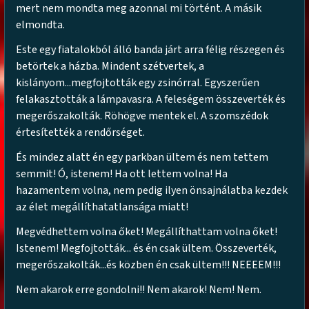
mert nem mondta meg azonnal mi történt. A másik
elmondta.
Este egy fiatalokból álló banda járt arra félig részegen és
betörtek a házba. Mindent szétvertek, a
kislányom...megfojtották egy zsinórral. Egyszerűen
felakasztották a lámpavasra. A feleségem összeverték és
megerőszakolták. Röhögve mentek el. A szomszédok
értesítették a rendőrséget.
És mindez alatt én egy parkban ültem és nem tettem
semmit! Ó, istenem! Ha ott lettem volna! Ha
hazamentem volna, nem pedig ilyen önsajnálatba kezdek
az élet megállíthatatlansága miatt!
Megvédhettem volna őket! Megállíthattam volna őket!
Istenem! Megfojtották... és én csak ültem. Összeverték,
megerőszakolták...és közben én csak ültem!!! NEEEEM!!!
Nem akarok erre gondolni!! Nem akarok! Nem! Nem.