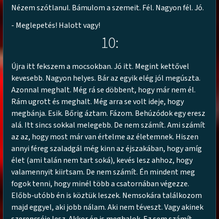
Nézem szótlanul. Bámulom a szemeit. Fél. Nagyon fél. Jó.
- Meglepetés! Halott vagy!
10:
Újra itt fekszem a mocsokban. Jó itt. Megint kettővel
kevesebb. Nagyon helyes. Bár az egyik elég jól megúszta.
Azonnal meghalt. Még rá se döbbent, hogy már nem él.
Rám ugrott és meghalt. Még arra se volt ideje, hogy
megbánja. Esik. Bőrig áztam. Fázom. Behúzódok egy eresz
alá. Itt sincs sokkal melegebb. De nem számít. Ami számít
az az, hogy most már van értelme az életemnek. Hiszen
annyi féreg szaladgál még kinn az éjszakában, hogy amíg
élet (ami talán nem tart soká), kevés lesz ahhoz, hogy
valamennyit kiirtsam. De nem számít. Én mindent meg
fogok tenni, hogy minél több a csatornában végezze.
Előbb-utóbb én is köztük leszek. Nemsokára találkozom
majd eggyel, aki jobb nálam. Aki nem téveszt. Vagy akinek