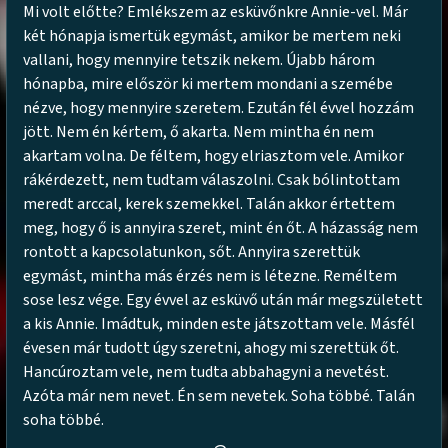
Mi volt előtte? Emlékszem az esküvőnkre Annie-vel. Már
két hónapja ismertük egymást, amikor be mertem neki
vallani, hogy mennyire tetszik nekem. Újabb három
hónapba, mire először ki mertem mondani a szemébe
nézve, hogy mennyire szeretem. Ezután fél évvel hozzám
jött. Nem én kértem, ő akarta. Nem mintha én nem
akartam volna. De féltem, hogy elriasztom vele. Amikor
rákérdezett, nem tudtam válaszolni. Csak bólintottam
meredt arccal, kerek szemekkel. Talán akkor értettem
meg, hogy ő is annyira szeret, mint én őt. A házasság nem
rontott a kapcsolatunkon, sőt. Annyira szerettük
egymást, mintha más érzés nem is létezne. Reméltem
sose lesz vége. Egy évvel az esküvő után már megszületett
a kis Annie. Imádtuk, minden este játszottam vele. Másfél
évesen már tudott úgy szeretni, ahogy mi szerettük őt.
Hancúroztam vele, nem tudta abbahagyni a nevetést.
Azóta már nem nevet. Én sem nevetek. Soha többé. Talán
soha többé.