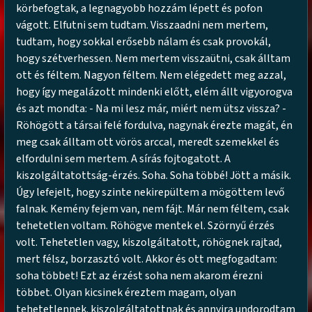
körbefogtak, a legnagyobb hozzám lépett és pofon
vágott. Elfutni sem tudtam. Visszaadni nem mertem,
tudtam, hogy sokkal erősebb nálam és csak provokál,
hogy szétverhessen. Nem mertem visszaütni, csak álltam
ott és féltem. Nagyon féltem. Nem elégedett meg azzal,
hogy így megalázott mindenki előtt, elém állt vigyorogva
és azt mondta: - Na mi lesz már, miért nem ütsz vissza? -
Röhögött a társai felé fordulva, nagynak érezte magát, én
meg csak álltam ott vörös arccal, meredt szemekkel és
elfordulni sem mertem. A sírás fojtogatott. A
kiszolgáltatottság-érzés. Soha. Soha többé! Jött a másik.
Úgy lefejelt, hogy szinte nekirepültem a mögöttem levő
falnak. Kemény fejem van, nem fájt. Már nem féltem, csak
tehetetlen voltam. Röhögve mentek el. Szörnyű érzés
volt. Tehetetlen vagy, kiszolgáltatott, röhögnek rajtad,
mert félsz, borzasztó volt. Akkor és ott megfogadtam:
soha többet! Ezt az érzést soha nem akarom érezni
többet. Olyan kicsinek éreztem magam, olyan
tehetetlennek. kiszolgáltatottnak és annyira undorodtam