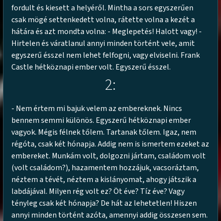
fordult és kiesett a helyéről. Mintha a sors egyszerűen
csak mögé settenkedett volna, rátette volna a kezét a
hátára és azt mondta volna: - Meglepetés! Halott vagy! -
Hirtelen és váratlanul annyi minden történt vele, amit
egyszerű ésszel nem lehet felfogni, vagy elviselni. Frank
Castle hétköznapi ember volt. Egyszerű ésszel.
2:
- Nem értem mi bajuk velem az embereknek. Nincs
bennem semmi különös. Egyszerű hétköznapi ember
vagyok. Mégis félnek tőlem. Tartanak tőlem. Igaz, nem
régóta, csak két hónapja. Addig nem is ismertem ezeket az
embereket. Munkám volt, dolgozni jártam, családom volt
(volt családom?), hazamentem hozzájuk, vacsoráztam,
néztem a tévét, néztem a kislányomat, ahogy játszik a
labdájával. Milyen rég volt ez? Öt éve? Tíz éve? Vagy
tényleg csak két hónapja? De hát az lehetetlen! Hiszen
annyi minden történt azóta, amennyi addig összesen sem.