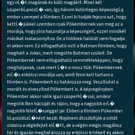
egy nĹ�t magának és kiáll magáért. Mivel két
szuperbĹąnözĹ� van, így három különleges képességĹą
ember szerepel a filmben. Ezzel ki tudják fejezni azt, hogy
kettĹ�jükkel szemben csak Pókembernek van meg az a
morálja, hogy jóra használja a képességeit, ezzel mindkét
másikat lealacsonyítva. De a többiek halálát nem fogadja
el akkor sem. Ez elfogadható volt a Batman filmben, hogy
meghalt a Joker, mert megölte Batman szüleit. De
Pókembernél nem elfogadható semmiféleképpen, hogy
meghaljanak, csak mert Ĺ�k a rossz fiúk. Pókembernek
erĹ�s erkölcsi morálja van, amit fenn kell tartani a
filmben is. Pókembert ez határozza meg. Veszítsd el a
morált és elveszíted Pókembert is. A képregényben
Pókember akkor válik igazi szuperhĹ�ssé, amikor
megölik Ben bácsiját és rájön, hogy a nagyobb erĹ�
nagyobb felelĹ�sséggel jár. Ebben a filmben Pókember
bĹąnüldözĹ�ként kezdi. Majdnem átcsábítják a sötét
oldalra a végkifejlet elĹ�tt, de a végén mégis magához
tér és igazán meghatározza az erkölcsi értékeit és akkor