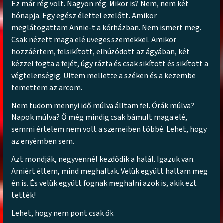
Ez már rég volt. Nagyon rég. Mikor is? Nem, nem két
hónapja. Egy egész élettel ezelőtt. Amikor
meglátogattam Annie-t a kórházban. Nem ismert meg.
Csak nézett maga elé üveges szemekkel. Amikor
hozzáértem, felsikított, elhúzódott az ágyában, két
kézzel fogta a fejét, úgy rázta és csak sikított és sikított a
végtelenségig. Ültem mellette a széken és a kezembe
temettem az arcom.
Nem tudom mennyi idő múlva álltam fel. Órák múlva?
Napok múlva? Ő még mindig csak bámult maga elé,
semmi értelem nem volt a szemeiben többé. Lehet, hogy
az enyémben sem.
Azt mondják, negyvennél kezdődik a halál. Igazuk van.
Amiért éltem, mind meghaltak. Velük együtt haltam meg
én is. És velük együtt fognak meghalni azok is, akik ezt
tették!
Lehet, hogy nem pont csak ők.