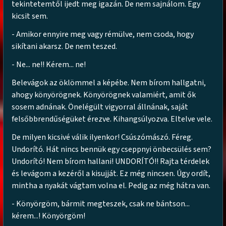
tekintetemtől ijedt meg igazán. De nem sajnálom. Egy
kicsit sem.
- Amikor ennyire meg vagy rémülve, nem csoda, hogy
sikítani akarsz. De nem teszed.
- Ne... ne!! Kérem... ne!
Belevágok az öklömmel a képébe. Nem bírom hallgatni,
ahogy könyörögnek. Könyörögnek valamiért, amit ők
sosem adnának. Önelégült vigyorral állnának, saját
felsőbbrendűségüket érezve. Kihangsúlyozva. Eltelve vele.
De milyen kicsivé válik ilyenkor! Csúszómászó. Féreg.
Undorító. Hát nincs bennük egy cseppnyi önbecsülés sem?
Undorító! Nem bírom hallani! UNDORÍTÓ!! Rajta térdelek
és levágom a kezéről a kisujját. Ez még nincsen. Úgy ordít,
mintha a nyakát vágtam volna el. Pedig az még hátra van.
- Könyörgöm, bármit megteszek, csak ne bántson...
kérem...! Könyörgöm!