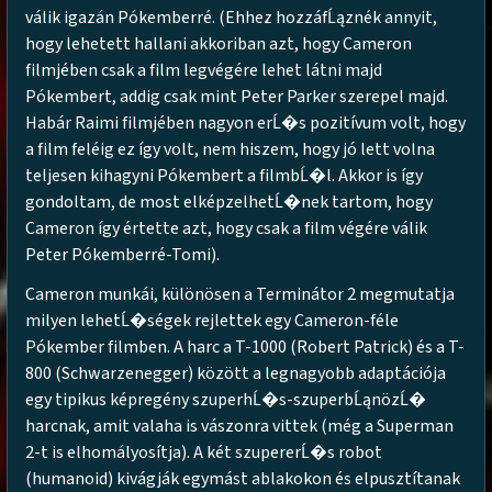
válik igazán Pókemberré. (Ehhez hozzáfĹąznék annyit,
hogy lehetett hallani akkoriban azt, hogy Cameron
filmjében csak a film legvégére lehet látni majd
Pókembert, addig csak mint Peter Parker szerepel majd.
Habár Raimi filmjében nagyon erĹ�s pozitívum volt, hogy
a film feléig ez így volt, nem hiszem, hogy jó lett volna
teljesen kihagyni Pókembert a filmbĹ�l. Akkor is így
gondoltam, de most elképzelhetĹ�nek tartom, hogy
Cameron így értette azt, hogy csak a film végére válik
Peter Pókemberré-Tomi).
Cameron munkái, különösen a Terminátor 2 megmutatja
milyen lehetĹ�ségek rejlettek egy Cameron-féle
Pókember filmben. A harc a T-1000 (Robert Patrick) és a T-
800 (Schwarzenegger) között a legnagyobb adaptációja
egy tipikus képregény szuperhĹ�s-szuperbĹąnözĹ�
harcnak, amit valaha is vászonra vittek (még a Superman
2-t is elhomályosítja). A két szupererĹ�s robot
(humanoid) kivágják egymást ablakokon és elpusztítanak