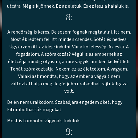
utcára. Mégis kijönnek. Ez az életük. És ez lesz a haláluk is.
8:
A rendőrség is keres. De sosem fognak megtalálni. Itt nem.
Most ébredtem fel. Itt minden csendes. Sötét és nedves.
Úgy érzem itt az ideje indulni. Vár a kötelesség. Az eskü. A
fogadalom. A szórakozás? Végül is az embernek az
életcélja mindig olyasmi, amire vágyik, amiben kedvét leli.
Tehát szórakoztatja. Nekem ez az életcélom. A vágyam.
Valaki azt mondta, hogy az ember a vágyait nem
változtathatja meg, legfeljebb uralkodhat rajtuk. Igaza
volt.
De én nem uralkodom. Szabadjára engedem őket, hogy
kitombolhassák magukat.
Most is tombolni vágynak. Indulok.
9: