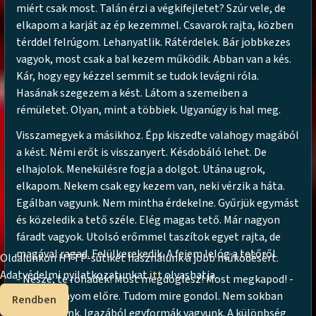
miért csak most. Talán érzi a végkifejletet? Szúr vele, de
elkapom a karját az ép kezemmel. Csavarok rajta, közben
térddel felrúgom. Lehanyatlik. Rátérdelek. Bár jobbkezes
vagyok, most csak a bal kezem működik. Abban van a kés.
Kár, hogy egy kézzel semmit se tudok levágni róla.
Hasának szegezem a kést. Látom a szemeiben a
rémületet. Olyan, mint a többiek. Ugyanúgy is hal meg.
Visszamegyek a másikhoz. Épp kiszedte valahogy magából
a kést. Némi erőt is visszanyert. Késdobáló lehet. De
elhajolok. Menekülésre fogja a dolgot. Utána ugrok,
elkapom. Nekem csak egy kezem van, neki vérzik a háta.
Egálban vagyunk. Nem mintha érdekelne. Gyűrjük egymást
és közeledik a tető széle. Elég magas tető. Már nagyon
fáradt vagyok. Utolsó erőmmel taszítok egyet rajta, de
magával ragad. Felülkerekedik. A fejem lelóg a tetőről.
Oldalunkon HTTP-sütiket használunk a jobb működésért.
Adatvédelmi nyilatkozatunkat
itt
olvashatja.
- Nesze, te rohadék! Most megdöglesz! Most megkapod! -
ordítja és nyom előre. Tudom mire gondol. Nem sokban
Rendben
különbözünk. Igazából egyformák vagyunk. A különbség