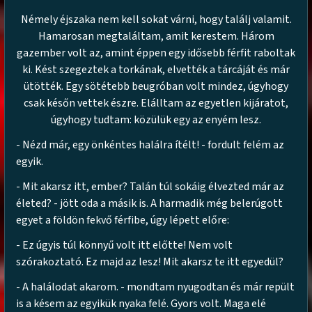
Némely éjszaka nem kell sokat várni, hogy találj valamit.
Hamarosan megtaláltam, amit kerestem. Három
gazember volt az, amint éppen egy idősebb férfit raboltak
ki. Kést szegeztek a torkának, elvették a tárcáját és már
ütötték. Egy sötétebb beugróban volt mindez, úgyhogy
csak későn vettek észre. Elálltam az egyetlen kijáratot,
úgyhogy tudtam: közülük egy az enyém lesz.
- Nézd már, egy önkéntes halálra ítélt! - fordult felém az
egyik.
- Mit akarsz itt, ember? Talán túl sokáig élvezted már az
életed? - jött oda a másik is. A harmadik még belerúgott
egyet a földön fekvő férfibe, úgy lépett előre:
- Ez úgyis túl könnyű volt itt előtte! Nem volt
szórakoztató. Ez majd az lesz! Mit akarsz te itt egyedül?
- A halálodat akarom. - mondtam nyugodtan és már repült
is a késem az egyikük nyaka felé. Gyors volt. Maga elé