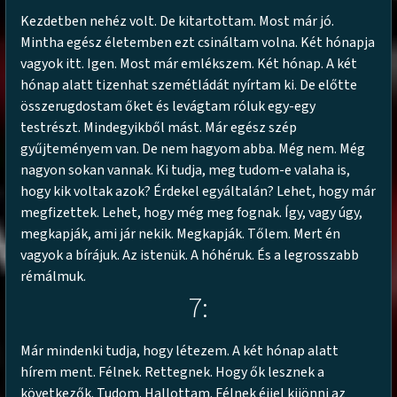
Kezdetben nehéz volt. De kitartottam. Most már jó.
Mintha egész életemben ezt csináltam volna. Két hónapja
vagyok itt. Igen. Most már emlékszem. Két hónap. A két
hónap alatt tizenhat szemétládát nyírtam ki. De előtte
összerugdostam őket és levágtam róluk egy-egy
testrészt. Mindegyikből mást. Már egész szép
gyűjteményem van. De nem hagyom abba. Még nem. Még
nagyon sokan vannak. Ki tudja, meg tudom-e valaha is,
hogy kik voltak azok? Érdekel egyáltalán? Lehet, hogy már
megfizettek. Lehet, hogy még meg fognak. Így, vagy úgy,
megkapják, ami jár nekik. Megkapják. Tőlem. Mert én
vagyok a bírájuk. Az istenük. A hóhéruk. És a legrosszabb
rémálmuk.
7:
Már mindenki tudja, hogy létezem. A két hónap alatt
hírem ment. Félnek. Rettegnek. Hogy ők lesznek a
következők. Tudom. Hallottam. Félnek éjjel kijönni az