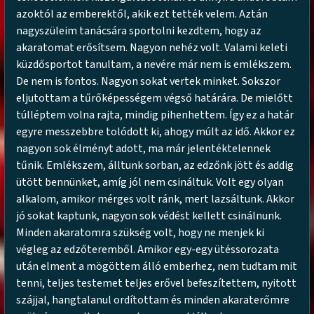
azoktól az emberektől, akik ezt tették velem. Aztán
nagyszüleim tanácsára sportolni kezdtem, hogy az
akaratomat erősítsem. Nagyon nehéz volt. Valami keleti
küzdősportot tanultam, a nevére már nem is emlékszem.
De nem is fontos. Nagyon sokat vertek minket. Sokszor
eljutottam a tűrőképességem végső határára. De mielőtt
túlléptem volna rajta, mindig pihenhettem. Így ez a határ
egyre messzebbre tolódott ki, ahogy múlt az idő. Akkor ez
nagyon sok élményt adott, ma már jelentéktelennek
tűnik. Emlékszem, álltunk sorban, az edzőnk jött és addig
ütött bennünket, amíg jól nem csináltuk. Volt egy olyan
alkalom, amikor mérges volt ránk, mert lazsáltunk. Akkor
jó sokat kaptunk, nagyon sok védést kellett csinálnunk.
Minden akaratomra szükség volt, hogy ne menjek ki
végleg az edzőteremből. Amikor egy-egy ütéssorozata
után elment a mögöttem álló emberhez, nem tudtam mit
tenni, teljes testemet teljes erővel befeszítettem, nyitott
szájjal, hangtalanul ordítottam és minden akaraterőmre