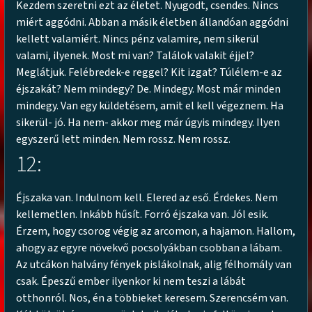
Kezdem szeretni ezt az életet. Nyugodt, csendes. Nincs
miért aggódni. Abban a másik életben állandóan aggódni
kellett valamiért. Nincs pénz valamire, nem sikerül
valami, ilyenek. Most mi van? Találok valakit éjjel?
Meglátjuk. Felébredek-e reggel? Kit izgat? Túlélem-e az
éjszakát? Nem mindegy? De. Mindegy. Most már minden
mindegy. Van egy küldetésem, amit el kell végeznem. Ha
sikerül- jó. Ha nem- akkor meg már úgyis mindegy. Ilyen
egyszerű lett minden. Nem rossz. Nem rossz.
12:
Éjszaka van. Indulnom kell. Elered az eső. Érdekes. Nem
kellemetlen. Inkább hűsít. Forró éjszaka van. Jól esik.
Érzem, hogy csorog végig az arcomon, a hajamon. Hallom,
ahogy az egyre növekvő pocsolyákban csobban a lábam.
Az utcákon halvány fények pislákolnak, alig félhomály van
csak. Épeszű ember ilyenkor ki nem teszi a lábát
otthonról. Nos, én a többieket keresem. Szerencsém van.