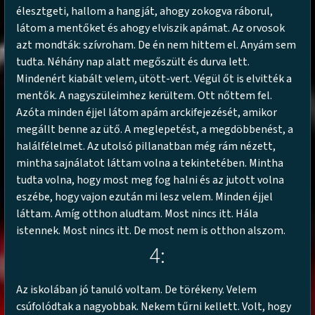
élesztgeti, hallom a hangját, ahogy zokogva ráborul,
látom a mentőket és ahogy elviszik apámat. Az orvosok
azt mondták: szívroham. De én nem hittem el. Anyám sem
tudta. Néhány nap alatt megőszült és durva lett.
Mindenért kiabált velem, ütött-vert. Végül őt is elvitték a
mentők. A nagyszüleimhez kerültem. Ott nőttem fel.
Azóta minden éjjel látom apám arckifejezését, amikor
megállt benne az ütő. A meglepetést, a megdöbbenést, a
halálfélelmet. Az utolsó pillanatban még rám nézett,
mintha sajnálatot láttam volna a tekintetében. Mintha
tudta volna, hogy most meg fog halni és az jutott volna
eszébe, hogy vajon ezután mi lesz velem. Minden éjjel
láttam. Amíg otthon aludtam. Most nincs itt. Hála
istennek. Most nincs itt. De most nem is otthon alszom.
4:
Az iskolában jó tanuló voltam. De törékeny. Velem
csúfolódtak a nagyobbak. Nekem tűrni kellett. Volt, hogy