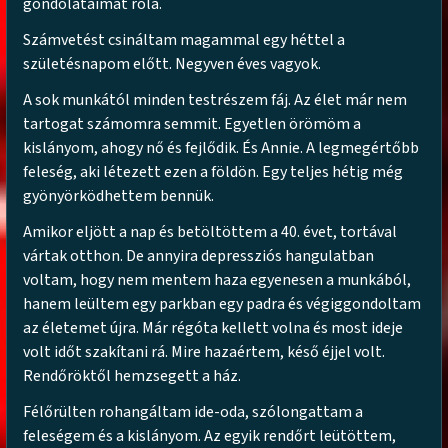
gondolataimat róla.
Számvetést csináltam magammal egy héttel a
születésnapom előtt. Negyven éves vagyok.
A sok munkától minden testrészem fáj. Az élet már nem
tartogat számomra semmit. Egyetlen örömöm a
kislányom, ahogy nő és fejlődik. És Annie. A legmegértőbb
feleség, aki létezett ezen a földön. Egy teljes hétig még
gyönyörködhettem bennük.
Amikor eljött a nap és betöltöttem a 40. évet, tortával
vártak otthon. De annyira depressziós hangulatban
voltam, hogy nem mentem haza egyenesen a munkából,
hanem leültem egy parkban egy padra és végiggondoltam
az életemet újra. Már régóta kellett volna és most ideje
volt időt szakítani rá. Mire hazaértem, késő éjjel volt.
Rendőröktől hemzsegett a ház.
Félőrülten rohangáltam ide-oda, szólongattam a
feleségem és a kislányom. Az egyik rendőrt leütöttem,