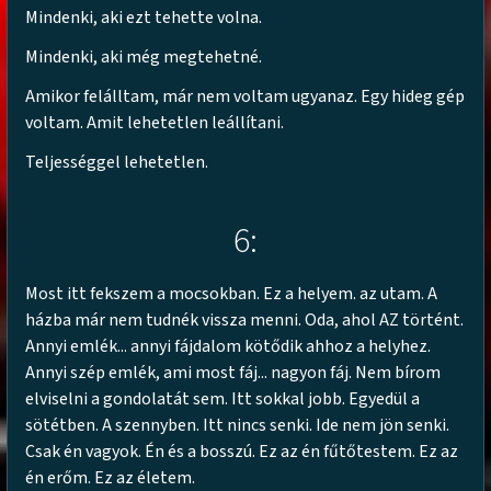
Mindenki, aki ezt tehette volna.
Mindenki, aki még megtehetné.
Amikor felálltam, már nem voltam ugyanaz. Egy hideg gép
voltam. Amit lehetetlen leállítani.
Teljességgel lehetetlen.
6:
Most itt fekszem a mocsokban. Ez a helyem. az utam. A
házba már nem tudnék vissza menni. Oda, ahol AZ történt.
Annyi emlék... annyi fájdalom kötődik ahhoz a helyhez.
Annyi szép emlék, ami most fáj... nagyon fáj. Nem bírom
elviselni a gondolatát sem. Itt sokkal jobb. Egyedül a
sötétben. A szennyben. Itt nincs senki. Ide nem jön senki.
Csak én vagyok. Én és a bosszú. Ez az én fűtőtestem. Ez az
én erőm. Ez az életem.