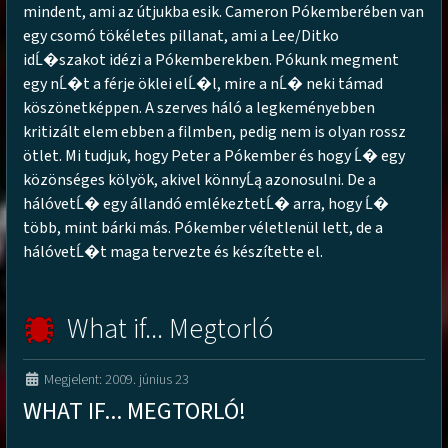
mindent, ami az útjukba esik. Cameron Pókemberében van
egy csomó tökéletes pillanat, ami a Lee/Ditko
idĹ�szakot idézi a Pókemberekben. Pókunk megment
egy nĹ�t a férje öklei elĹ�l, mire a nĹ� neki támad
köszönetképpen. A szerves háló a legkeményebben
kritizált elem ebben a filmben, pedig nem is olyan rossz
ötlet. Mi tudjuk, hogy Peter a Pókember és hogy Ĺ� egy
közönséges kölyök, akivel könnyĹą azonosulni. De a
hálóvetĹ� egy állandó emlékeztetĹ� arra, hogy Ĺ�
több, mint bárki más. Pókember véletlenül lett, de a
hálóvetĹ�t maga tervezte és készítette el.
What if... Megtorló
Megjelent: 2009. június 23
WHAT IF... MEGTORLÓ!