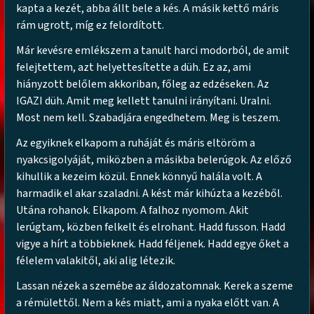
kapta a kezét, abba állt bele a kés. A másik kettő máris
rám ugrott, míg ez felordított.
Már kevésre emlékszem a tanult harci modorból, de amit
felejtettem, azt helyettesítette a düh. Ez az, ami
hiányzott belőlem akkoriban, főleg az edzéseken. Az
IGAZI düh. Amit meg kellett tanulni irányítani. Uralni.
Most nem kell. Szabadjára engedhetem. Meg is teszem.
Az egyiknek elkapom a ruháját és máris eltöröm a
nyakcsigolyáját, miközben a másikba belerúgok. Az előző
kihullik a kezeim közül. Ennek könnyű halála volt. A
harmadik el akar szaladni. A kést már kihúzta a kezéből.
Utána rohanok. Elkapom. A falhoz nyomom. Akit
lerúgtam, közben felkelt és elrohant. Hadd fusson. Hadd
vigye a hírt a többieknek. Hadd féljenek. Hadd egye őket a
félelem valakitől, aki alig létezik.
Lassan nézek a szemébe az áldozatomnak. Kerek a szeme
a rémülettől. Nem a kés miatt, ami a nyaka előtt van. A