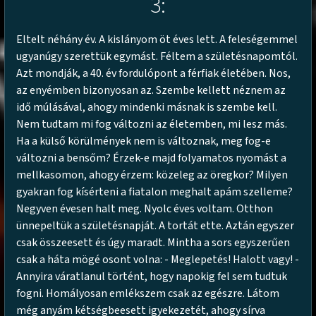
3:
Eltelt néhány év. A kislányom öt éves lett. A feleségemmel
ugyanúgy szerettük egymást. Féltem a születésnapomtól.
Azt mondják, a 40. év fordulópont a férfiak életében. Nos,
az enyémben bizonyosan az. Szembe kellett néznem az
idő múlásával, ahogy mindenki másnak is szembe kell.
Nem tudtam mi fog változni az életemben, mi lesz más.
Ha a külső körülmények nem is változnak, meg fog-e
változni a bensőm? Érzek-e majd folyamatos nyomást a
mellkasomon, ahogy érzem: közeleg az öregkor? Milyen
gyakran fog kísérteni a fiatalon meghalt apám szelleme?
Negyven évesen halt meg. Nyolc éves voltam. Otthon
ünnepeltük a születésnapját. A tortát ette. Aztán egyszer
csak összeesett és úgy maradt. Mintha a sors egyszerűen
csak a háta mögé osont volna: - Meglepetés! Halott vagy! -
Annyira váratlanul történt, hogy napokig fel sem tudtuk
fogni. Homályosan emlékszem csak az egészre. Látom
még anyám kétségbeesett igyekezetét, ahogy sírva