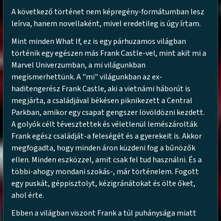
A következő történet nem képregény-formátumban lesz
leírva, hanem novellaként, mivel eredetileg is úgy írtam.
Mint minden What If, ez is egy párhuzamos világban
történik egy egészen más Frank Castle-vel, mint akit mi a
Marvel Univerzumban, a mi világunkban
megismerhettünk. A "mi" világunkban az ex-
haditengerész Frank Castle, aki a vietnámi háborút is
megjárta, a családjával békésen piknikezett a Central
Parkban, amikor egy csapat gengszer lövöldözni kezdett.
A golyók célt tévesztettek és véletlenül lemészárolták
Frank egész családját-a feleségét és a gyerekeit is. Akkor
megfogadta, hogy minden áron küzdeni fog a bűnözők
ellen. Minden eszközzel, amit csak fel tud használni. És a
többi-ahogy mondani szokás-, már történelem. Fogott
egy puskát, géppisztolyt, kézigránátokat és ölte őket,
ahol érte.
Ebben a világban viszont Frank a túl puhánysága miatt