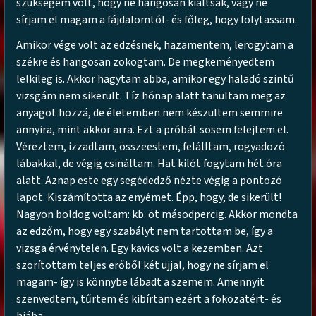
szükségem volt, hogy ne hangosan kiáltsak, vagy ne
sírjam el magam a fájdalomtól- és főleg, hogy folytassam.
Amikor vége volt az edzésnek, hazamentem, lerogytam a
székre és hangosan zokogtam. De megkeményedtem
lelkileg is. Akkor hagytam abba, amikor egy haladó szintű
vizsgám nem sikerült. Tíz hónap alatt tanultam meg az
anyagot hozzá, de életemben nem készültem semmire
annyira, mint akkor arra. Ezt a próbát sosem felejtem el.
Véreztem, izzadtam, összeestem, felálltam, rogyadozó
lábakkal, de végig csináltam. Hat kilót fogytam hét óra
alatt. Aznap este egy segédedző nézte végig a pontozó
lapot. Kiszámította az enyémet. Épp, hogy, de sikerült!
Nagyon boldog voltam: kb. öt másodpercig. Akkor mondta
az edzőm, hogy egy szabályt nem tartottam be, így a
vizsga érvénytelen. Egy kavics volt a kezemben. Azt
szorítottam teljes erőből két ujjal, hogy ne sírjam el
magam- így is könnybe lábadt a szemem. Amennyit
szenvedtem, tűrtem és kibírtam ezért a fokozatért- és