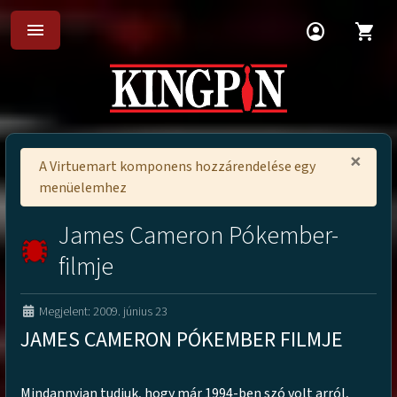
menu
account_circle
shopping_cart
×
A Virtuemart komponens hozzárendelése egy
menüelemhez
James Cameron Pókember-
filmje
Megjelent: 2009. június 23
JAMES CAMERON PÓKEMBER FILMJE
Mindannyian tudjuk, hogy már 1994-ben szó volt arról,