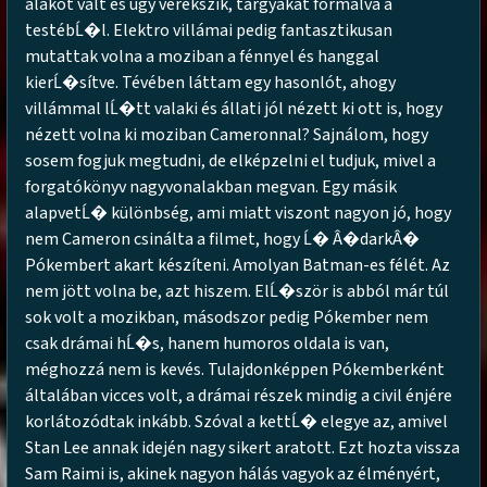
alakot vált és úgy verekszik, tárgyakat formálva a
testébĹ�l. Elektro villámai pedig fantasztikusan
mutattak volna a moziban a fénnyel és hanggal
kierĹ�sítve. Tévében láttam egy hasonlót, ahogy
villámmal lĹ�tt valaki és állati jól nézett ki ott is, hogy
nézett volna ki moziban Cameronnal? Sajnálom, hogy
sosem fogjuk megtudni, de elképzelni el tudjuk, mivel a
forgatókönyv nagyvonalakban megvan. Egy másik
alapvetĹ� különbség, ami miatt viszont nagyon jó, hogy
nem Cameron csinálta a filmet, hogy Ĺ� Â�darkÂ�
Pókembert akart készíteni. Amolyan Batman-es félét. Az
nem jött volna be, azt hiszem. ElĹ�ször is abból már túl
sok volt a mozikban, másodszor pedig Pókember nem
csak drámai hĹ�s, hanem humoros oldala is van,
méghozzá nem is kevés. Tulajdonképpen Pókemberként
általában vicces volt, a drámai részek mindig a civil énjére
korlátozódtak inkább. Szóval a kettĹ� elegye az, amivel
Stan Lee annak idején nagy sikert aratott. Ezt hozta vissza
Sam Raimi is, akinek nagyon hálás vagyok az élményért,