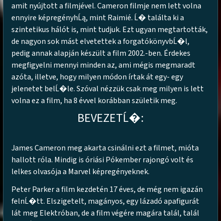
amit nyújtott a filmjével. Cameron filmje nem lett volna
ennyire képregényhĹą, mint Raimié. Ĺ� találta ki a
szintetikus hálót is, mint tudjuk. Ezt ugyan megtartották,
de nagyon sok mást elvetettek a forgatókönyvbĹ�l,
pedig annak alapján készült a film 2002.-ben. Érdekes
megfigyelni mennyi minden az, ami mégis megmaradt
azóta, illetve, hogy milyen módon írtak át egy- egy
jelenetet belĹ�le. Szóval nézzük csak meg milyen is lett
volna ez a film, ha 8 évvel korábban születik meg.
BEVEZETĹ�:
James Cameron meg akarta csinálni ezt a filmet, mióta
hallott róla. Mindig is óriási Pókember rajongó volt és
lelkes olvasója a Marvel képregényeknek.
Peter Parker a film kezdetén 17 éves, de még nem igazán
felnĹ�tt. Elszigetelt, magányos, egy lázadó apafigurát
lát meg Elektróban, de a film végére magára talál, talál