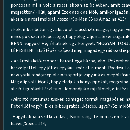
pontosan mi is volt a rossz abban az öt évben, amit csa
megretten/ -Húú, apám! Ezek azok az ídők, amikor igazán
akarja-e a régi melóját vissza! /Sp-Man 65 és Amazing 413/
/Pókember betör egy abszolút csúcsbiztonságú, nagyon véd
nincs pók-szerű képessége, hogy elugráljon a lézer-sugarak el
BENN vagyok! Hé, írhatnék egy könyvet..."HOGYAN T
LÉPÉSBEN!" Első lépés: csípesd meg magad egy rádióaktív pó
/ a városi akció-csoport beront egy házba, ahol Pókember 
beszélgettek egy jót és egyikük már el is ment. Ráadásul 
new yorki rendőrség akciócsoportja vagyunk és megbízásunk
Még alig volt időnk, hogy eladjuk a könyvjogokat, megcsinál
akció-figurákat készítsünk,lemondjuk a rajzfilmet, elintézzü
/Vérontó hatalmas tüskés tömeget formál magából és nag
Peter! Jól vagy? -E-ez b-beugratós ...kérdés...ugye? /Szimbi
-Hagyd abba a szitkozódást, Bumeráng. Te nem szeretsz en
haver. /Spect. 144/