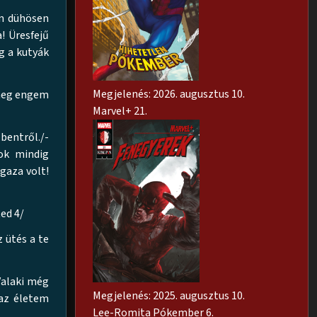
on dühösen
a! Üresfejű
g a kutyák
Megjelenés: 2026. augusztus 10.
 meg engem
Marvel+ 21.
bentről./-
ok mindig
gaza volt!
ed 4/
 ütés a te
Valaki még
Megjelenés: 2025. augusztus 10.
 az életem
Lee-Romita Pókember 6.