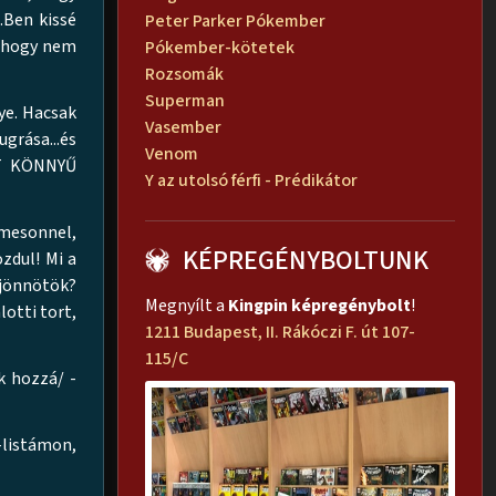
.Ben kissé
Peter Parker Pókember
, hogy nem
Pókember-kötetek
Rozsomák
Superman
ye. Hacsak
Vasember
ugrása...és
Venom
AT KÖNNYŰ
Y az utolsó férfi - Prédikátor
amesonnel,
KÉPREGÉNYBOLTUNK
zdul! Mi a
 jönnötök?
Megnyílt a
Kingpin képregénybolt
!
otti tort,
1211 Budapest, II. Rákóczi F. út 107-
115/C
k hozzá/ -
-listámon,