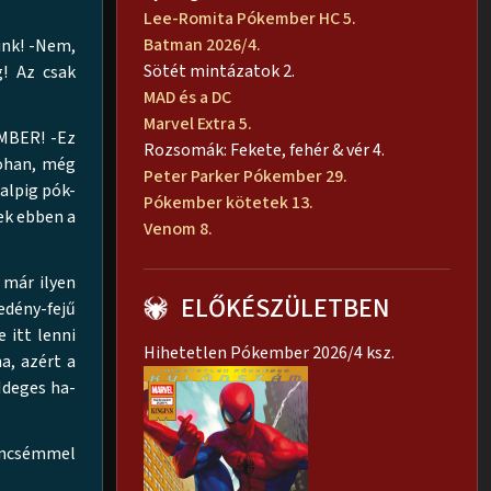
Lee-Romita Pókember HC 5.
Batman 2026/4.
unk! -Nem,
Sötét mintázatok 2.
g! Az csak
MAD és a DC
Marvel Extra 5.
EMBER! -Ez
Rozsomák: Fekete, fehér & vér 4.
rohan, még
Peter Parker Pókember 29.
alpig pók-
Pókember kötetek 13.
ek ebben a
Venom 8.
 már ilyen
ELŐKÉSZÜLETBEN
edény-fejű
 itt lenni
Hihetetlen Pókember 2026/4 ksz.
a, azért a
Ideges ha-
rencsémmel