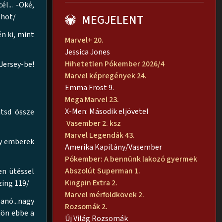
l... -Oké,
shot/
MEGJELENT
n ki, mint
Marvel+ 20.
Jessica Jones
Hihetetlen Pókember 2026/4
Jersey-be!
Marvel képregények 24.
Emma Frost 9.
Mega Marvel 23.
X-Men: Második eljövetel
jtsd össze
Vasember 2. ksz
Marvel Legendák 43.
ly emberek
Amerika Kapitány/Vasember
Pókember: A bennünk lakozó gyermek
Abszolút Superman 1.
en ütéssel
Kingpin Extra 2.
zing 119/
Marvel mérföldkövek 2.
anó...nagy
Rozsomák 2.
jön ebbe a
Új Világ Rozsomák