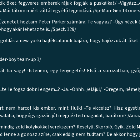
 őket fegyveres emberek rájuk fogják a puskáikat/ -Vigyázz...cé
v. Már látom miért váltál egy élő legendává. /Sp-Man-Gen 13 one-
-Üzenetet hoztam Peter Parker számára. Te vagy az? -Úgy nézek é
ogy akár lehetsz te is. /Spect. 129/
oldás a new yorki hajléktalanok bajára, hogy hajózzuk át őket 
pider-boy team-up 1/
ál fia vagy! -Istenem, egy fenyegetés! Első a sorozatban, gyű
..te le fogsz dobni engem...? -Ja. -Ohhh.../elájul/ -Öregem, néme
rt nem harcol kis ember, mint Hulk! -Te viccelsz? Hisz egyetl
r valaha, hogy úgy igazán jól megnézted magadat, barátom? /Ama
 mindig zöld kölykökkel verekszem? Keselyű, Skorpió, Gyík, Zöld M
ld lenne a gonosz színe, csak eddig nem tudtam? De akkor hogy 