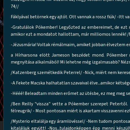
74//
Fáklyával betörnek egy ajtót. Ott vannak a rossz fiúk/ -Itt va
-Gratulálok Pókember! Legyőzted az embereimet, de ezt 
amikor ezt a mondatot hallottam, már milliomos lennék! 
-Jézusmária! Voltak rémálmaim, amiket jobban élveztem en
a Hírharsona elött Jameson beszédet mond. Pókember me
megnyitása alkalmából! Mi lehetne még izgalmasabb? Nézni a
/Katzenberg szemétkedik Peterrel/ -Nick, miért nem keresel
-A Fekete Macska halhatatlan szavaival élve...amikor kétsé
-Hééé! Beleadtam minden erőmet az ütésbe, ez meg meg sem
/Ben Reilly "vissza" vette a Pókember szerepet Petertől. 
félreugrik/ - Most pontosan miért is akartam visszavenni ez
/Mysterio eltalálja egy áramlövéssel/ -Nem tudom pontosan
kitaláljuk együtt! -Nos...tulajdonképpen épp menni készül