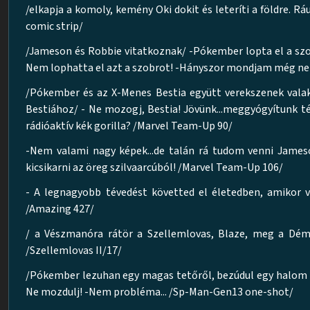
/elkapja a komoly, kemény Oki dokit és leteríti a földre. R
comic strip/
/Jameson és Robbie vitatkoznak/ -Pókember lopta el a sz
Nem lophatta el azt a szobrot! -Hányszor mondjam még neke
/Pókember és az X-Menes Bestia együtt verekszenek valaki
Bestiához/ - Ne mozogj, Bestia! Jövünk...meggyógyítunk t
rádióaktív kék gorilla? /Marvel Team-Up 90/
-Nem valami nagy képek...de talán rá tudom venni James
kicsikarni az öreg szilvaarcúból! /Marvel Team-Up 106/
- A legnagyobb tévedést követted el életedben, amikor
/Amazing 427/
/ a Vészmanóra rátör a Szellemlovas, Blaze, meg a Déma
/Szellemlovas II/17/
/Pókember lezuhan egy magas tetőről, bezúdul egy halom lá
Ne mozdulj! -Nem probléma... /Sp-Man-Gen13 one-shot/