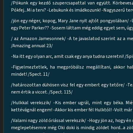
/Pókunk egy kezdő szupercsapattal van együtt. Körbeveszik
Pókfej...Mi a terv? -Lebukunk és imádkozunk! -Nagyszerű ter
/jön egy néger, kopog, Mary Jane nyit ajtót pongyolában/ 
egy Peter Parker?? -Sosem láttam még eddig egyet sem, úgyh
/ az Amazon Jamesonnek/ -A te javaslatod szerint az a meg
/Amazing annual 23/
-Na itt egy olyan arc, amit csak egy anya tudna szeretni! /S
-Figyelmeztetlek, ha megpróbálsz megállítani, akkor hal
mindet! /Spect. 11/
/határozottan dühösen visz fel egy embert egy tetőre/ -Te.
nem értik a viccet. /Spect. 115/
/Hulkkal verekszik/ -Kis ember ugrál, mint egy béka. Mié
kettévágnál engem! -Akkor kis ember fél Hulktól! -Volt má
/Valami nagy zöld óriással verekszik/ -Hogy jön az, hogy én
meglepetésemre még Oki doki is mindig zöldet hord...a zö