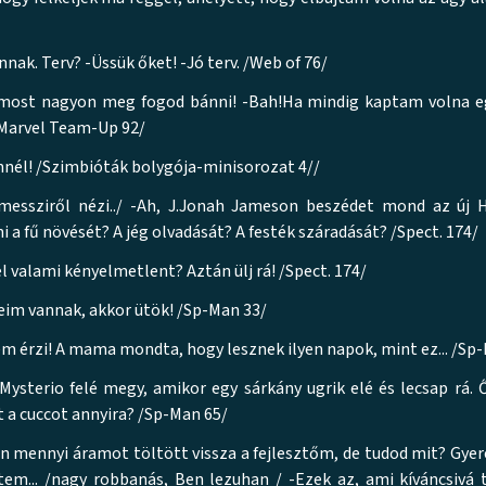
nnak. Terv? -Üssük őket! -Jó terv. /Web of 76/
most nagyon meg fogod bánni! -Bah!Ha mindig kaptam volna e
/Marvel Team-Up 92/
nél! /Szimbióták bolygója-minisorozat 4//
ssziről nézi../ -Ah, J.Jonah Jameson beszédet mond az új H
 fű növését? A jég olvadását? A festék száradását? /Spect. 174/
 valami kényelmetlent? Aztán ülj rá! /Spect. 174/
geim vannak, akkor ütök! /Sp-Man 33/
 érzi! A mama mondta, hogy lesznek ilyen napok, mint ez... /Sp
Mysterio felé megy, amikor egy sárkány ugrik elé és lecsap rá.
t a cuccot annyira? /Sp-Man 65/
 mennyi áramot töltött vissza a fejlesztőm, de tudod mit? Gyere
tem... /nagy robbanás, Ben lezuhan / -Ezek az, ami kíváncsivá 