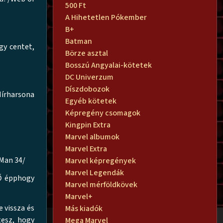
500 Ft
A Hihetetlen Pókember
B+
Batman
gy centet,
Börze asztal
Bosszú Angyalai-kötetek
DC Univerzum
Díszdobozok
írharsona
Egyéb kötetek
Képregény csomagok
Kingpin Extra
Marvel albumok
Marvel Extra
-Man 34/
Marvel képregények
Marvel Legendák
 Ő épphogy
Marvel mérföldkövek
Marvel+
 vissza és
Más kiadók
tesz, hogy
Mega Marvel