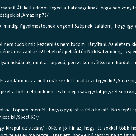
ecsapni! Át kell adnom téged a hatóságoknak...hogy bebizonyí
őségek is! /Amazing 71/
rek mindig figyelmeztetnek engem! Szépnek találom, hogy így
l nem tudok mit kezdeni és nem tudom írányítani. Az életem ki
tnének rosszabbak is! Lehetnék például én Nick Katzenberg... /Spec
olyan fickóknak, mint a Torpedó, persze könnyű! Sosem hordott 
nkszámlámon az a nulla már kezdett unatkozni egyedül! /Amazing
zet a történelmünkben , és te még csak egy lábjegyzet sem vagy
tja/ -Fogadni mernék, hogy ő gyújtotta fel a házat! -Na szép! L
icot is! /Spect.63//
y kirepül az utcára/ -Oké, a jó hír az, hogy itt sokkal több h
hogy felkeljek ma reggel, ahelyett, hogy elbújtam volna az ágy al