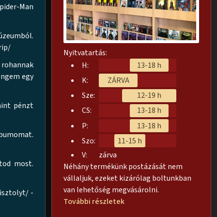
/Spider-Man
múzeumból.
rip/
Nyitvatartás:
k rohannak
H:
13-18 h
 engem egy
K:
ZÁRVA
Sze:
12-19 h
mint pénzt
CS:
13-18 h
P:
13-18 h
lbumomat.
Szo:
11-15 h
V:
zárva
átod most.
Néhány termékünk postázását nem
vállaljuk, ezeket kizárólag boltunkban
van lehetőség megvásárolni.
sztolyt/ -
További részletek