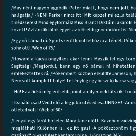
/May néni nagyon aggódik Peter miatt, hogy nem jött ha
hallgatja./ -NEM! Parker nincs itt! Mit képzel mi ez...a tal
tinédzserek! Mind egyformák! Miss Brant! Diktálni akarok! 
között! Aztán diktálok egyet az idősebb generációról is! M
/Egy nő támad rá. Sportszerűtlenül felhúzza a térdét. Pó
soha ott! /Web of 75/
/Howard a kacsa öngyilkos akar lenni. Mászik fel egy tor
Segítség! /Megfordul, benn egy nő bámul rá hihetetlen
emlékeztettek rá. /Pókembert közben elküldte Jameson, ho
Nem volt komplett hülye! Te tényleg egy beszélő kacsa vagy
- Hú! Ez a fickó még erősebb, mint amilyennek látszik! Ton
- Csináld csak! Vedd elő a legjobb ütésed és...UNNGH! -Ami
ötleted volt! /Web of 60/
/Lenyúl egy fáról hirtelen Mary Jane előtt. Kezében vadvirá
megláthat! Különben is... ez itt gaz! -A pókösztönöm fi
gazának", olyan fülest kaptam volna...! /Amazing 345/