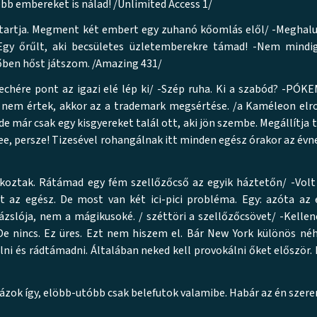
bb embereket is nálad! /Unlimited Access 1/
 tartja. Megment két embert egy zuhanó kőomlás elől/ -Meghal
! Egy őrűlt, aki becsületes üzletemberekre támad! -Nem mindi
őben hőst játszom. /Amazing 431/
hére pont az igazi elé lép ki/ -Szép ruha. Ki a szabód? -PÓK
it nem értek, akkor az a trademark megsértése. /a Kaméleon el
 már csak egy kisgyereket talál ott, aki jön szembe. Megállítja t
e, persze! Tizesével rohangálnak itt minden egész órakor az évn
oztak. Rátámad egy fém szellőzőcső az egyik háztetőn/ -Volt
 az egész. De most van két ici-pici probléma. Egy: azóta az 
rázslója, nem a mágikusoké. / széttöri a szellőzőcsövet/ -Kellene
e nincs. Ez üres. Ezt nem hiszem el. Bár New York különös néh
i és rádtámadni. Általában neked kell provokálni őket először. 
tázok így, elöbb-utóbb csak belefutok valamibe. Habár az én sze