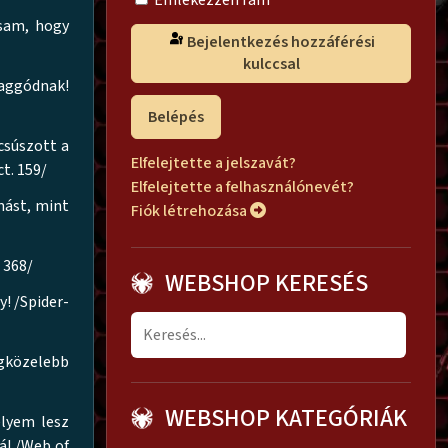
Emlékezzen rám
tsam, hogy
Bejelentkezés hozzáférési
kulccsal
 aggódnak!
Belépés
csúszott a
Elfelejtette a jelszavát?
t. 159/
Elfelejtette a felhasználónevét?
mást, mint
Fiók létrehozása
 368/
WEBSHOP KERESÉS
! /Spider-
egközelebb
WEBSHOP KATEGÓRIÁK
elyem lesz
á! /Web of