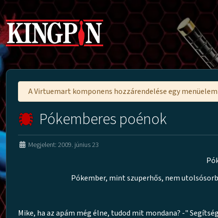
A Virtuemart komponens hozzárendelése egy menüele
Pókemberes poénok
Megjelent: 2009. június 23
Pók
Pókember, mint szuperhős, nem utolsósorban 
Mike, ha az apám még élne, tudod mit mondana? -" Segítség,