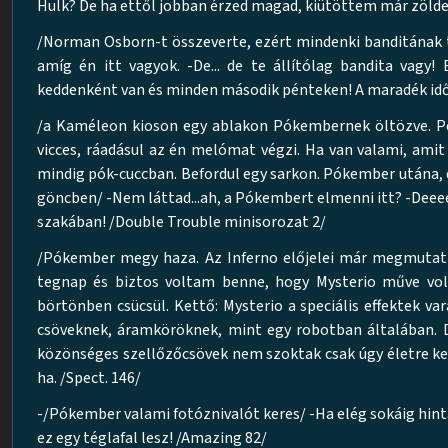
Hulk? De ha ettől jobban érzed magad, kiütöttem már zölde
/Norman Osborn-t összeverte, ezért mindenki banditának
amíg én itt vagyok. -De... de te állítólag bandita vagy
keddenként van és minden második pénteken! A maradék id
/a Kaméleon kioson egy ablakon Pókembernek öltözve. Pec
vicces, ráadásul az én melómat végzi. Ha van valami, am
mindig pók-cuccban. Befordul egy sarkon. Pókember utána, de
göncben/ -Nem láttad...ah, a Pókembert elmenni itt? -Deeee
szakában! /Double Trouble minisorozat 2/
/Pókember megy haza. Az Inferno előjelei már megmutatk
tegnap és biztos voltam benne, hogy Mysterio műve volt
börtönben csücsül. Kettő: Mysterio a speciális effektek va
csöveknek, áramköröknek, mint egy robotban általában. D
közönséges szellőzőcsövek nem szoktak csak úgy életre keln
ha. /Spect. 146/
-/Pókember valami fotóznivalót keres/ -Ha elég sokáig hin
ez egy téglafal lesz! /Amazing 82/