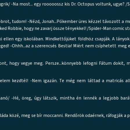
áugrik/ -Na most... egy rooooossz kis Dr. Octopus voltunk, ugye? 
obrot, tudom! -Nézd, Jonah...Pókember üres kézzel távozott a 
d Robbie, hogy ne zavarj össze tényekkel! /Spider-Man comic st
 ellen egy iskolában. Mindkettőjüket földhöz csapják. A lányo
éged! -Ohhh...az a szerencsés Bestia! Miért nem csíphetett meg
ont, hogy vegye meg. Persze...könnyebb lefogni Fátum dokit, 
 velem kezdtél! -Nem igazán. Te még nem láttad a matricás a
nó/ -Hé, öreg, úgy látszik, mintha én lennék a legjobb bar
da közé, meg se bír moccanni. Rendőrök odaérnek, ráfogják a pi