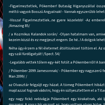
-Figyelmeztetlek, Pókember! Butaság Higanyszállal össz
méltó vagyok Bosszú Angyalnak! - Vannak egyszerűbb lehet
-Vissza! Figyelmeztetlek...ne gyere közelebb! -Az embe
/Amazing 85/
/ a Kozmikus Kalandok során/ -Olyan hatalmam van, amive
kezeim közül és ez megijeszt engem. De hé...! A dolgok lehe
Néha úgy érzem a fél életemet átöltözéssel töltöm el. Az 
egy szál fürdőgatyát! /Spect. 54/
-Legalább vettek tőlem egy-két fotót a Pókemberről! A ba
/ Pókember 2099 Jamesonnak/ - Pókember egy nagyszerű feje
Man 2099/ /
az Olvasztár felgyújt egy házat. A tömeg Pókembert hibázta
majd azzal fognak vádolni, hogy én süllyesztettem el a Titan
egy nagy fickó nekivágja Pókembert egy kirakatnak, aki íg
mozogni. A rossz hír viszont az, hogy voltam olyan hülye, 