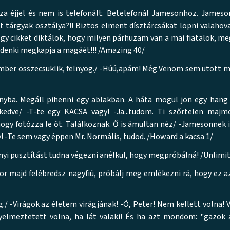
za éjjel és nem is telefonált. Betelefonál Jamesonhoz. James
ált tárgyak osztálya?!! Biztos elment dísztárcsákat lopni valahov
Egy cikket diktálok, hogy milyen párhuzam van a mai fiatalok, me
indenki megkapja a magáét!!! /Amazing 40/
kember összecsuklik, felnyög./ -Húú,apám! Még Venom sem ütött
onyba. Megáll pihenni egy ablakban. A háta mögül jön egy hang 
kedve/ -T-te egy KACSA vagy! -Ja...tudom. Ti szőrtelen majm
gy fotózza le őt. Találkoznak. Ő is ámultan néz/ -Jamesonnek i
! -Te sem vagy éppen Mr. Normális, tudod. /Howard a kacsa 1/
ányi pusztítást tudna végezni anélkül, hogy megpróbálná! /Unlimit
kor majd felébredsz nagyfiú, próbálj meg emlékezni rá, hogy ez az
g./ -Virágok az életem virágjának! -Ó, Peter! Nem kellett volna! 
gyelmeztetett volna, ha lát valaki! És ha azt mondom: "gazok