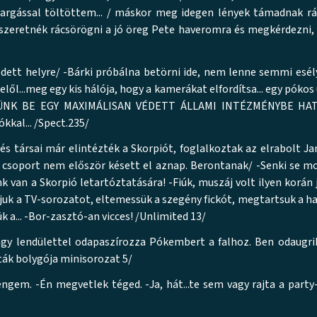
vargással töltöttem... / máskor meg idegen lények támadnak rá
 szeretnék rácsörögni a jó öreg Pete haveromra és megkérdezni
ett helyre/ -Bárki próbálna betörni ide, nem lenne semmi esél
ől...meg egy kis hálója, hogy a kamerákat elfordítsa... egy pókos 
ÖRJÜNK BE EGY MAXIMÁLISAN VÉDETT ÁLLAMI INTÉZMÉNYBE H
kkal... /Spect.235/
és társai már elintézték a Skorpiót, foglalkoztak az elrabolt J
a csoport nem először késett el aznap. Berontanak/ -Senki se mo
 van a Skorpió letartóztatására! -Fiúk, muszáj volt ilyen korán
juk a TV-sorozatot, eltemessük a szegény fickót, megtartsuk a hal
k a... -Bor-zasztó-an vicces! /Unlimited 13/
y lendülettel odapaszírozza Pókembert a falhoz. Ben odaugri
óták bolygója minisorozat 5/
gem. -Én megvetlek téged. -Ja, hát...te sem vagy rajta a party