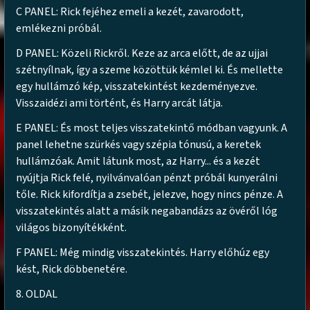
C PANEL: Rick fejéhez emeli a kezét, zavarodott,
emlékezni próbál.
D PANEL: Közeli Rickről. Keze az arca előtt, de az ujjai
szétnyílnak, így a szeme közöttük kémlel ki. És mellette
egy hullámzó kép, visszatekintést kezdeményezve.
Visszaidézi ami történt, és Harry arcát látja.
E PANEL: És most teljes visszatekintő módban vagyunk. A
panel lehetne szürkés vagy szépia tónusú, a keretek
hullámzóak. Amit látunk most, az Harry... és a kezét
nyújtja Rick felé, nyilvánvalóan pénzt próbál kunyerálni
tőle. Rick kifordítja a zsebét, jelezve, hogy nincs pénze. A
visszatekintés alatt a másik negabandázs az övéről lóg
világos bizonyítékként.
F PANEL: Még mindig visszatekintés. Harry előhúz egy
kést, Rick döbbenetére.
8. OLDAL