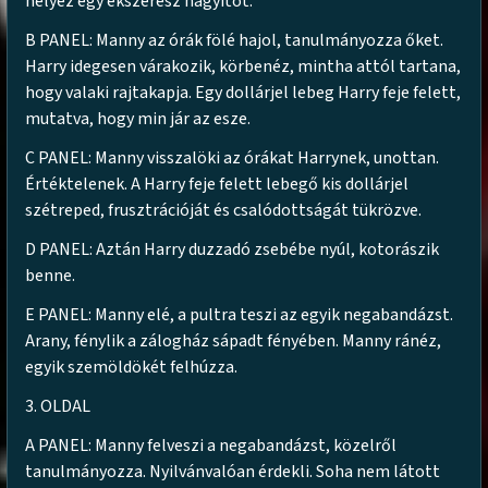
helyez egy ékszerész nagyítót.
B PANEL: Manny az órák fölé hajol, tanulmányozza őket.
Harry idegesen várakozik, körbenéz, mintha attól tartana,
hogy valaki rajtakapja. Egy dollárjel lebeg Harry feje felett,
mutatva, hogy min jár az esze.
C PANEL: Manny visszalöki az órákat Harrynek, unottan.
Értéktelenek. A Harry feje felett lebegő kis dollárjel
szétreped, frusztrációját és csalódottságát tükrözve.
D PANEL: Aztán Harry duzzadó zsebébe nyúl, kotorászik
benne.
E PANEL: Manny elé, a pultra teszi az egyik negabandázst.
Arany, fénylik a zálogház sápadt fényében. Manny ránéz,
egyik szemöldökét felhúzza.
3. OLDAL
A PANEL: Manny felveszi a negabandázst, közelről
tanulmányozza. Nyilvánvalóan érdekli. Soha nem látott