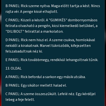
B PANEL: Rick szeme nyitva. Maga előtt tartja a kést. Nincs
rajta vér. A penge kissé elhajlott.
C PANEL: Közeli a késről. A "GUMIKÉS" dombornyomásos
felirata olvasható a pengén, kicsi kiemelkedő betűkkel, a
"DILIBOLT" felirattal a markolaton.
D PANEL: Rick nem hiszi el. A szeme csukva, homlokával
nekidől a kirakatnak. Marvel tükröződik, kifejezetten
felszabadultnak néz ki.
E PANEL: Rick továbbmegy, rendkívül lehangoltnak tűnik.
13. OLDAL
A PANEL: Rick befordul a sarkon egy másik utcába.
B PANEL: Egy sikátor mellett halad el.
C PANEL: A szeme összeszűkült. Lefelé néz. Egy kérdőjel
lebeg a feje felett.