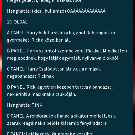
megengedett), lebeg ki a sikátorból.
Hanghatás: (kicsi, hullámzó) OÁÁÁÁÁÁÁÁÁÁÁÁÁ
19. OLDAL
A PANEL: Harry befut a sikátorba, ahol Deb ringatja a
gyermeket. Rick a közelben áll.
B PANEL: Harry szemtől szembe kerül Rickkel. Mindketten
meglepődnek, hogy látják egymást, nyilvánvaló okból.
C PANEL: Harry Csalódottan átnyújtja a másik
negabandázst Ricknek.
D PANEL: Rick, egyetlen kezében tartva a bandázst,
nekiérinti a másiknak a csuklóján.
Hanghatás: TINK
E PANEL: A rendőrautó elhalad a sikátor mellett, és a
zsaruk reagálnak a belőle kiáramló fényáradatra.
F PANEL: Lefékeznek, kiugranak a kocsiból.