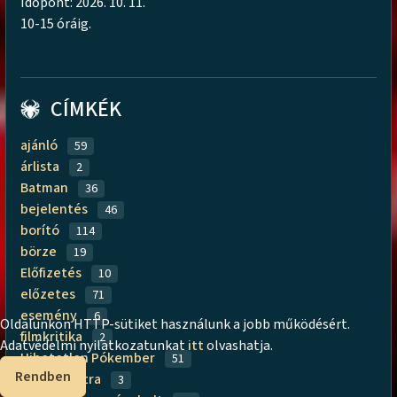
Időpont: 2026. 10. 11.
10-15 óráig.
CÍMKÉK
ajánló
59
árlista
2
Batman
36
bejelentés
46
borító
114
börze
19
Előfizetés
10
előzetes
71
esemény
6
Oldalunkon HTTP-sütiket használunk a jobb működésért.
filmkritika
2
Adatvédelmi nyilatkozatunkat
itt
olvashatja.
Hihetetlen Pókember
51
Rendben
Kingpin Extra
3