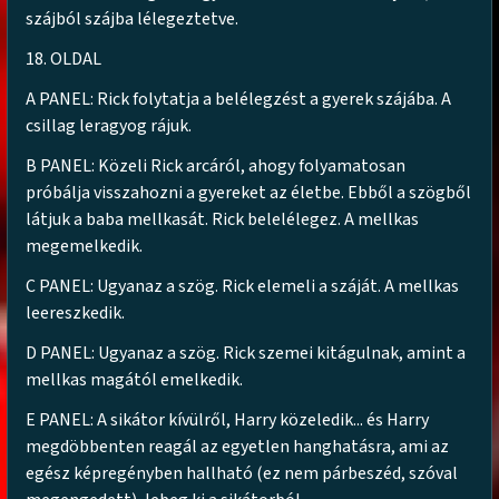
szájból szájba lélegeztetve.
18. OLDAL
A PANEL: Rick folytatja a belélegzést a gyerek szájába. A
csillag leragyog rájuk.
B PANEL: Közeli Rick arcáról, ahogy folyamatosan
próbálja visszahozni a gyereket az életbe. Ebből a szögből
látjuk a baba mellkasát. Rick belelélegez. A mellkas
megemelkedik.
C PANEL: Ugyanaz a szög. Rick elemeli a száját. A mellkas
leereszkedik.
D PANEL: Ugyanaz a szög. Rick szemei kitágulnak, amint a
mellkas magától emelkedik.
E PANEL: A sikátor kívülről, Harry közeledik... és Harry
megdöbbenten reagál az egyetlen hanghatásra, ami az
egész képregényben hallható (ez nem párbeszéd, szóval