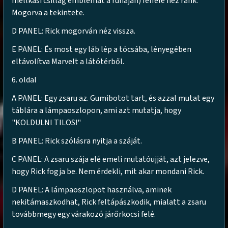
mellkasi csillag emblémát a ruháján) felfelé néz ránk.
Mogorva a tekintete.
D PANEL: Rick mogorván néz vissza.
E PANEL: És most egy láb lép a tócsába, lényegében
eltávolítva Marvelt a látótérből.
6. oldal
A PANEL: Egy zsaru az. Gumibotot tart, és azzal mutat egy
táblára a lámpaoszlopon, ami azt mutatja, hogy
"KOLDULNI TILOS!"
B PANEL: Rick szólásra nyitja a száját.
C PANEL: A zsaru szája elé emeli mutatóujját, azt jelezve,
hogy Rick fogja be. Nem érdekli, mit akar mondani Rick.
D PANEL: A lámpaoszlopot használva, aminek
nekitámaszkodhat, Rick feltápászkodik, mialatt a zsaru
továbbmegy egy várakozó járőrkocsi felé.