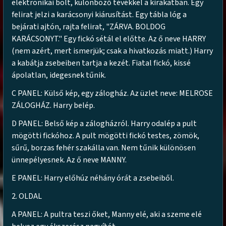
elektronikai bolt, különböző tévékkel a kirakatban. Egy
felirat jelzi a karácsonyi kiárusítást. Egy tábla lóg a
bejárati ajtón, rajta felirat, "ZÁRVA. BOLDOG
KARÁCSONYT." Egy fickó sétál el előtte. Az ő neve HARRY
(nem azért, mert ismerjük; csak a hivatkozás miatt.) Harry
a kabátja zsebeiben tartja a kezét. Fiatal fickó, kissé
ápolatlan, idegesnek tűnik.
C PANEL: Külső kép, egy zálogház. Az üzlet neve: MELROSE
ZÁLOGHÁZ. Harry belép.
D PANEL: Belső kép a zálogházról. Harry odalép a pult
mögötti fickóhoz. A pult mögötti fickó testes, zömök,
sűrű, borzas fehér szakálla van. Nem tűnik különösen
ünnepélyesnek. Az ő neve MANNY.
E PANEL: Harry előhúz néhány órát a zsebeiből.
2. OLDAL
A PANEL: A pultra teszi őket, Manny elé, aki a szeme elé