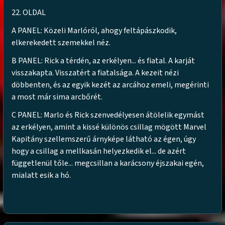
22. OLDAL
A PANEL: Közeli Marlóról, ahogy feltápászkodik,
elkerekedett szemekkel néz.
B PANEL: Rick a térdén, az erkélyen... és fiatal. A karját
visszakapta. Visszatért a fiatalsága. A kezeit nézi
döbbenten, és az egyik kezét az arcához emeli, megérinti
a most már sima arcbőrét.
C PANEL: Marlo és Rick szenvedélyesen átölelik egymást
az erkélyen, amint a kissé különös csillag mögött Marvel
Kapitány szellemszerű árnyképe látható az égen, úgy
hogy a csillag a mellkasán helyezkedik el... de azért
függetlenül tőle... megcsillan a karácsony éjszakai egén,
mialatt esik a hó.