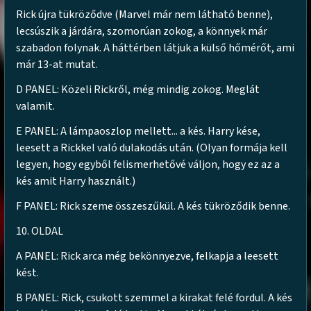
Rick újra tükröződve (Marvel már nem látható benne),
lecsúszik a járdára, szomorúan zokog, a könnyek már
szabadon folynak. A háttérben látjuk a külső hőmérőt, ami
már 13-at mutat.
D PANEL: Közeli Rickről, még mindig zokog. Meglát
valamit.
E PANEL: A lámpaoszlop mellett... a kés. Harry kése,
leesett a Rickkel való dulakodás után. (Olyan formája kell
legyen, hogy egyből felismerhetővé váljon, hogy ez az a
kés amit Harry használt.)
F PANEL: Rick szeme összeszűkül. A kés tükröződik benne.
10. OLDAL
A PANEL: Rick arca még bekönnyezve, felkapja a leesett
kést.
B PANEL: Rick, csukott szemmel a kirakat felé fordul. A kés