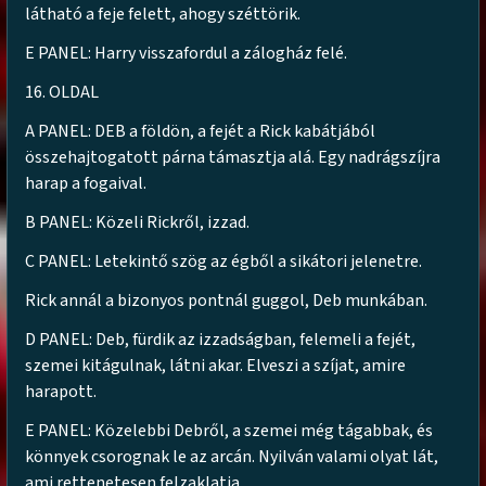
látható a feje felett, ahogy széttörik.
E PANEL: Harry visszafordul a zálogház felé.
16. OLDAL
A PANEL: DEB a földön, a fejét a Rick kabátjából
összehajtogatott párna támasztja alá. Egy nadrágszíjra
harap a fogaival.
B PANEL: Közeli Rickről, izzad.
C PANEL: Letekintő szög az égből a sikátori jelenetre.
Rick annál a bizonyos pontnál guggol, Deb munkában.
D PANEL: Deb, fürdik az izzadságban, felemeli a fejét,
szemei kitágulnak, látni akar. Elveszi a szíjat, amire
harapott.
E PANEL: Közelebbi Debről, a szemei még tágabbak, és
könnyek csorognak le az arcán. Nyilván valami olyat lát,
ami rettenetesen felzaklatja.