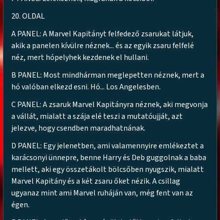
20. OLDAL
A PANEL: A Marvel Kapitányt felfedező zsarukat látjuk,
akik a panelen kívülre néznek... és az egyik zsaru felfelé
néz, mert hópelyhek kezdenek el hullani.
B PANEL: Most mindhárman meglepetten néznek, mert a
hó valóban elkezd esni. Hó... Los Angelesben.
C PANEL: A zsaruk Marvel Kapitányra néznek, aki megvonja
a vállát, mialatt a szája elé teszi a mutatóujját, azt
jelezve, hogy csendben maradhatnának.
D PANEL: Egy jelenetben, ami valamennyire emlékeztet a
karácsonyi ünnepre, benne Harry és Deb guggolnak a baba
mellett, aki egy összetákolt bölcsőben nyugszik, mialatt
Marvel Kapitány és a két zsaru őket nézik. A csillag
ugyanaz mint ami Marvel ruháján van, még fent van az
égen.