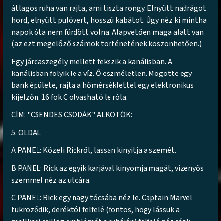
átlagos ruha van rajta, ami tiszta rongy. Elnyűtt nadrágot
hord, elnyűtt pulóvert, hosszú kabátot. Úgy néz ki mintha
napok óta nem fürdött volna. Alapvetően maga alatt van
(az ezt megelőző számok történetének köszönhetően.)
Egy járdaszegély mellett fekszik a kanálisban. A
kanálisban folyik le a víz. Ő eszméletlen. Mögötte egy
bank épülete, rajta a hőmérséklettel egy elektronikus
kijelzőn. 16 fok C olvasható le róla.
CÍM: "CSENDES CSODÁK" ALKOTÓK:
5. OLDAL
A PANEL: Közeli Rickről, lassan kinyitja a szemét.
B PANEL: Rick az egyik karjával kinyomja magát, vizenyős
szemmel néz az utcára.
C PANEL: Rick egy nagy tócsába néz le. Captain Marvel
tükröződik, deréktól felfelé (fontos, hogy lássuk a