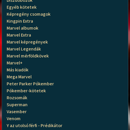
Díszdobozok
Egyéb kötetek
Képregény csomagok
Kingpin Extra
Marvel albumok
Marvel Extra
Marvel képregények
Marvel Legendák
Marvel mérföldkövek
Marvel+
Más kiadók
Mega Marvel
Peter Parker Pókember
Pókember-kötetek
Rozsomák
Superman
Vasember
Venom
Y az utolsó férfi - Prédikátor