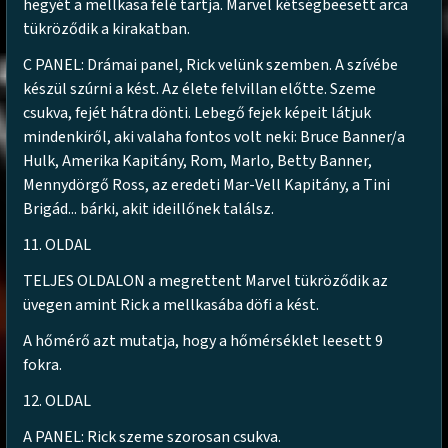
hegyét a mellkasa felé tartja. Marvel kétségbeesett arca
tükröződik a kirakatban.
C PANEL: Drámai panel, Rick velünk szemben. A szívébe
készül szúrni a kést. Az élete felvillan előtte. Szeme
csukva, fejét hátra dönti. Lebegő fejek képeit látjuk
mindenkiről, aki valaha fontos volt neki: Bruce Banner/a
Hulk, Amerika Kapitány, Rom, Marlo, Betty Banner,
Mennydörgő Ross, az eredeti Mar-Vell Kapitány, a Tini
Brigád... bárki, akit ideillőnek találsz.
11. OLDAL
TELJES OLDALON a megrettent Marvel tükröződik az
üvegen amint Rick a mellkasába döfi a kést.
A hőmérő azt mutatja, hogy a hőmérséklet leesett 9
fokra.
12. OLDAL
A PANEL: Rick szeme szorosan csukva.