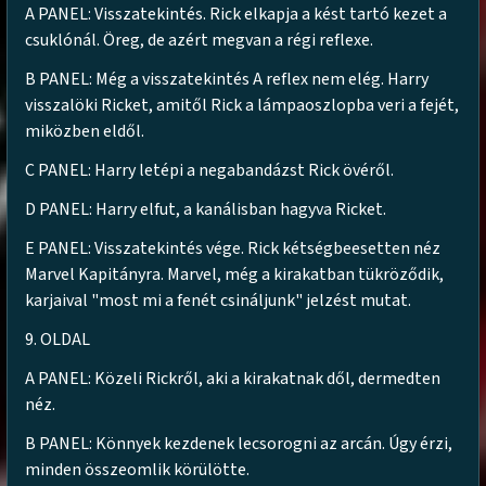
A PANEL: Visszatekintés. Rick elkapja a kést tartó kezet a
csuklónál. Öreg, de azért megvan a régi reflexe.
B PANEL: Még a visszatekintés A reflex nem elég. Harry
visszalöki Ricket, amitől Rick a lámpaoszlopba veri a fejét,
miközben eldől.
C PANEL: Harry letépi a negabandázst Rick övéről.
D PANEL: Harry elfut, a kanálisban hagyva Ricket.
E PANEL: Visszatekintés vége. Rick kétségbeesetten néz
Marvel Kapitányra. Marvel, még a kirakatban tükröződik,
karjaival "most mi a fenét csináljunk" jelzést mutat.
9. OLDAL
A PANEL: Közeli Rickről, aki a kirakatnak dől, dermedten
néz.
B PANEL: Könnyek kezdenek lecsorogni az arcán. Úgy érzi,
minden összeomlik körülötte.