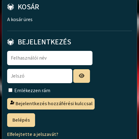
KOSÁR
A kosár üres
BEJELENTKEZÉS
Emlékezzen rám
Bejelentkezés hozzáférési kulccsal
Belépés
Elfelejtette a jelszavát?