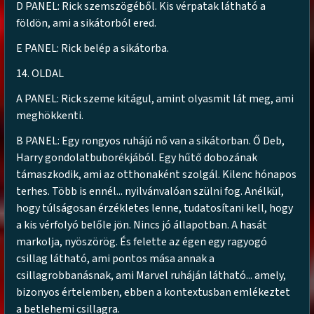
D PANEL: Rick szemszögéből. Kis vérpatak látható a
földön, ami a sikátorból ered.
E PANEL: Rick belép a sikátorba.
14. OLDAL
A PANEL: Rick szeme kitágul, amint olyasmit lát meg, ami
meghökkenti.
B PANEL: Egy rongyos ruhájú nő van a sikátorban. Ő Deb,
Harry gondolatbuborékjából. Egy hűtő dobozának
támaszkodik, ami az otthonaként szolgál. Kilenc hónapos
terhes. Több is ennél... nyilvánvalóan szülni fog. Anélkül,
hogy túlságosan érzékletes lenne, tudatosítani kell, hogy
a kis vérfolyó belőle jön. Nincs jó állapotban. A hasát
markolja, nyöszörög. És felette az égen egy ragyogó
csillag látható, ami pontos mása annak a
csillagrobbanásnak, ami Marvel ruháján látható... amely,
bizonyos értelemben, ebben a kontextusban emlékeztet
a betlehemi csillagra.