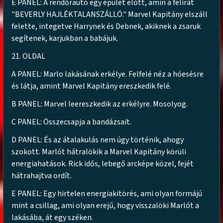
E PANEL: A rendőrautó egy épület előtt, amin a felirat
"BEVERLY HAJLÉKTALANSZÁLLÓ." Marvel Kapitány elszáll
felette, integetve Harrynek és Debnek, akiknek a zsaruk
segítenek, karjukban a babájuk.
21. OLDAL
A PANEL: Marlo lakásának erkélye. Felfelé néz a hóesésre
és látja, amint Marvel Kapitány ereszkedik felé.
B PANEL: Marvel leereszkedik az erkélyre. Mosolyog.
C PANEL: Összecsapja a bandázsait.
D PANEL: És az átalakulás nem úgy történik, ahogy
szokott. Marlót hátralökik a Marvel Kapitány körüli
energiahatások. Rick idős, lebegő arcképe közel, fejét
hátrahajtva ordít.
E PANEL: Egy hirtelen energiakitörés, ami olyan formájú
mint a csillag, ami olyan erejű, hogy visszalöki Marlót a
lakásába, át egy széken.