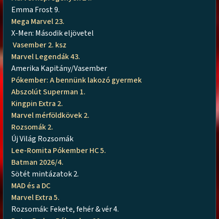
Emma Frost 9.
Mega Marvel 23.
X-Men: Második eljövetel
Vasember 2. ksz
Marvel Legendák 43.
Amerika Kapitány/Vasember
Pókember: A bennünk lakozó gyermek
Abszolút Superman 1.
Kingpin Extra 2.
Marvel mérföldkövek 2.
Rozsomák 2.
Új Világ Rozsomák
Lee-Romita Pókember HC 5.
Batman 2026/4.
Sötét mintázatok 2.
MAD és a DC
Marvel Extra 5.
Rozsomák: Fekete, fehér & vér 4.