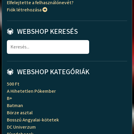
Elfelejtette a felhasználónevét?
Fiók létrehozása
WEBSHOP KERESÉS
WEBSHOP KATEGÓRIÁK
500 Ft
A Hihetetlen Pókember
B+
Batman
Börze asztal
Bosszú Angyalai-kötetek
DC Univerzum