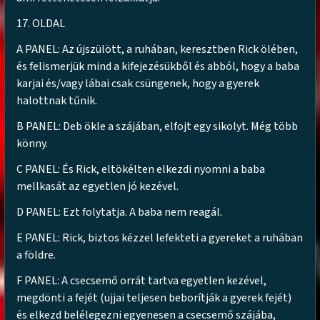
17. OLDAL
A PANEL: Az újszülött, a ruhában, keresztben Rick ölében,
és felismerjük mind a kifejezésükből és abból, hogy a baba
karjai és/vagy lábai csak csüngenek, hogy a gyerek
halottnak tűnik.
B PANEL: Deb ökle a szájában, elfojt egy sikolyt. Még több
könny.
C PANEL: És Rick, eltökélten elkezdi nyomni a baba
mellkasát az egyetlen jó kezével.
D PANEL: Ezt folytatja. A baba nem reagál.
E PANEL: Rick, biztos kézzel lefekteti a gyereket a ruhában
a földre.
F PANEL: A csecsemő orrát tartva egyetlen kezével,
megdönti a fejét (ujjai teljesen beborítják a gyerek fejét)
és elkezd belélegezni egyenesen a csecsemő szájába,