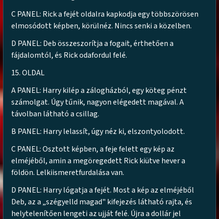
C PANEL: Rick a fejét oldalra kapkodja egy többszörösen
elmosódott képben, körülnéz. Nincs senki a közelben.
D PANEL: Deb összeszorítja a fogait, érthetően a
fájdalomtól, és Rick odafordul felé.
15. OLDAL
A PANEL: Harry kilép a zálogházból, egy köteg pénzt
számolgat. Úgy tűnik, nagyon elégedett magával. A
távolban látható a csillag.
B PANEL: Harry lelassít, úgy néz ki, elszontyolodott.
C PANEL: Osztott képben, a feje felett egy kép az
elméjéből, amin a megöregedett Rick kiütve hever a
földön. Lelkiismeretfurdalása van.
D PANEL: Harry lógatja a fejét. Most a kép az elméjéből
Deb, az a „szégyelld magad" kifejezés látható rajta, és
helytelenítően lengeti az ujját felé. Újra a dollár jel