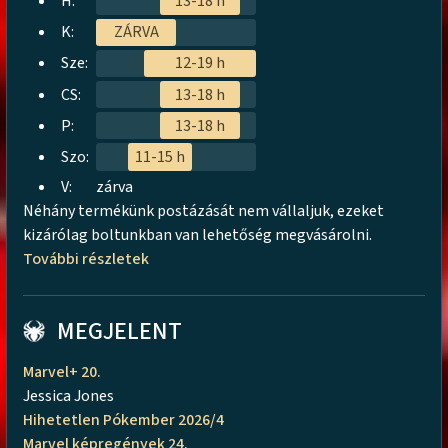
H:
13-18 h
K:
ZÁRVA
Sze:
12-19 h
CS:
13-18 h
P:
13-18 h
Szo:
11-15 h
V:
zárva
Néhány termékünk postázását nem vállaljuk, ezeket
kizárólag boltunkban van lehetőség megvásárolni.
További részletek
MEGJELENT
Marvel+ 20.
Jessica Jones
Hihetetlen Pókember 2026/4
Marvel képregények 24.