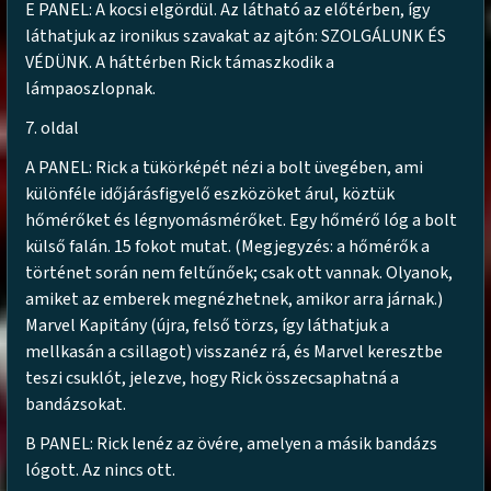
E PANEL: A kocsi elgördül. Az látható az előtérben, így
láthatjuk az ironikus szavakat az ajtón: SZOLGÁLUNK ÉS
VÉDÜNK. A háttérben Rick támaszkodik a
lámpaoszlopnak.
7. oldal
A PANEL: Rick a tükörképét nézi a bolt üvegében, ami
különféle időjárásfigyelő eszközöket árul, köztük
hőmérőket és légnyomásmérőket. Egy hőmérő lóg a bolt
külső falán. 15 fokot mutat. (Megjegyzés: a hőmérők a
történet során nem feltűnőek; csak ott vannak. Olyanok,
amiket az emberek megnézhetnek, amikor arra járnak.)
Marvel Kapitány (újra, felső törzs, így láthatjuk a
mellkasán a csillagot) visszanéz rá, és Marvel keresztbe
teszi csuklót, jelezve, hogy Rick összecsaphatná a
bandázsokat.
B PANEL: Rick lenéz az övére, amelyen a másik bandázs
lógott. Az nincs ott.