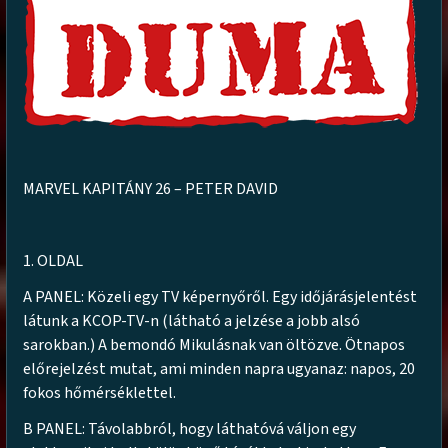
MARVEL KAPITÁNY 26 – PETER DAVID
1. OLDAL
A PANEL: Közeli egy TV képernyőről. Egy időjárásjelentést
látunk a KCOP-TV-n (látható a jelzése a jobb alsó
sarokban.) A bemondó Mikulásnak van öltözve. Ötnapos
előrejelzést mutat, ami minden napra ugyanaz: napos, 20
fokos hőmérséklettel.
B PANEL: Távolabbról, hogy láthatóvá váljon egy