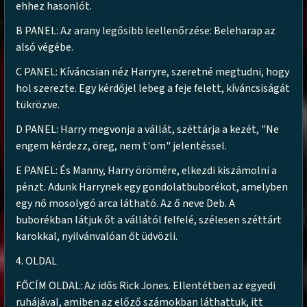
ehhez hasonlót.
B PANEL: Az arany legősibb leellenőrzése: Beleharap az
alsó végébe.
C PANEL: Kíváncsian néz Harryre, szeretné megtudni, hogy
hol szerezte. Egy kérdőjel lebeg a feje felett, kíváncsiságát
tükrözve.
D PANEL: Harry megvonja a vállát, széttárja a kezét, "Ne
engem kérdezz, öreg, nem t'om" jelentéssel.
E PANEL: És Manny, Harry örömére, elkezdi kiszámolni a
pénzt. Adunk Harrynek egy gondolatbuborékot, amelyben
egy nő mosolygó arca látható. Az ő neve Deb. A
buborékban látjuk őt a vállától felfelé, szélesen széttárt
karokkal, nyilvánvalóan őt üdvözli.
4. OLDAL
FŐCÍM OLDAL: Az idős Rick Jones. Ellentétben az egyedi
ruhájával, amiben az előző számokban láthattuk, itt